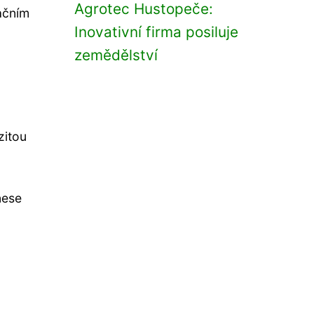
Agrotec Hustopeče:
začním
Inovativní firma posiluje
zemědělství
zitou
nese