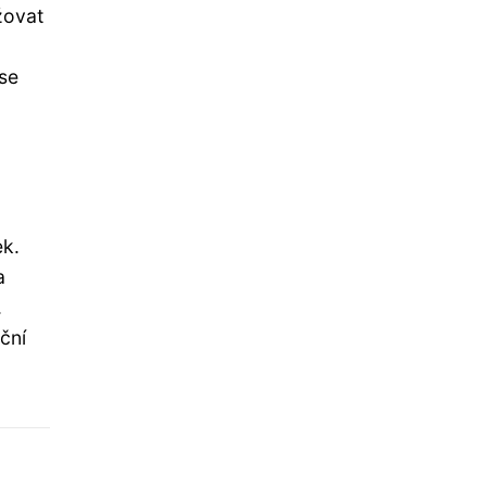
ržovat
se
ek.
a
.
ční