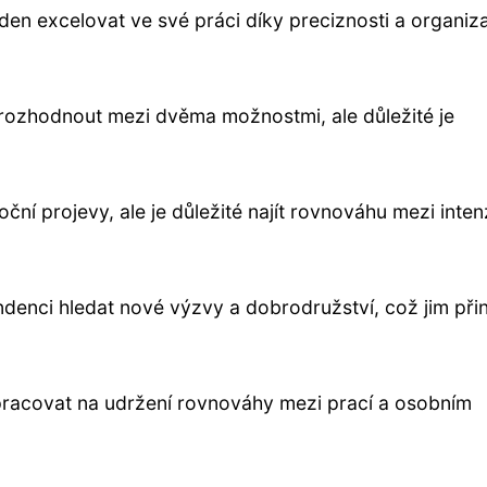
ýden excelovat ve své práci díky preciznosti a organi
t rozhodnout mezi dvěma možnostmi, ale důležité je
emoční projevy, ale je důležité najít rovnováhu mezi inten
 tendenci hledat nové výzvy a dobrodružství, což jim při
i pracovat na udržení rovnováhy mezi prací a osobním