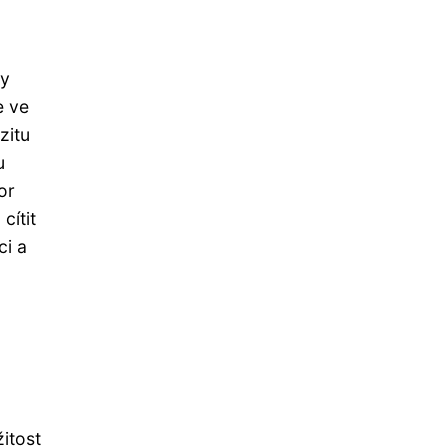
by
e ve
zitu
u
or
cítit
ci a
žitost