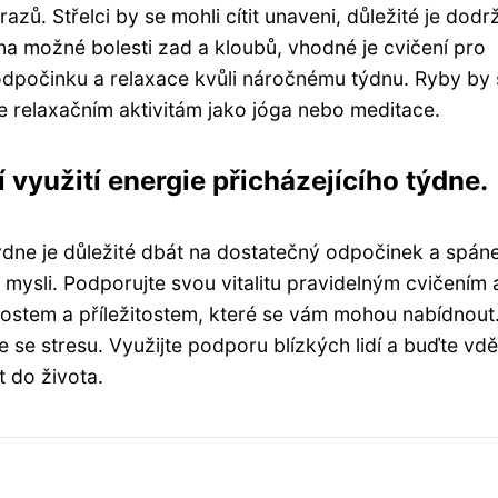
razů. Střelci by se mohli cítit unaveni, důležité je dod
na možné bolesti zad a kloubů, vhodné je cvičení pro
 odpočinku a relaxace kvůli náročnému týdnu. Ryby by 
e relaxačním aktivitám jako jóga nebo meditace.
využití energie přicházejícího týdne.
týdne je důležité dbát na dostatečný odpočinek a spán
i mysli. Podporujte svou vitalitu pravidelným cvičením 
stem a příležitostem, které se vám mohou nabídnout
 se stresu. Využijte podporu blízkých lidí a buďte vdě
 do života.