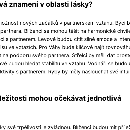
vá znamení v oblasti lásky?
možnost nových začátků v partnerském vztahu. Býci 
 partnera. Blíženci se mohou těšit na harmonické chvíl
i s partnerem. Levové budou cítit silné emoce a inten
su ve vztazích. Pro Váhy bude klíčové najít rovnováh
t na podporu svého partnera. Střelci by měli dát prost
é budou hledat stabilitu ve vztahu. Vodnáři se budou 
ktivity s partnerem. Ryby by měly naslouchat své intui
íležitosti mohou očekávat jednotlivá
y své trpělivosti je zvládnou. Blíženci budou mít příle