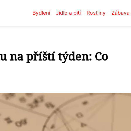
Bydlení
Jídlo a pití
Rostliny
Zábava
 na příští týden: Co