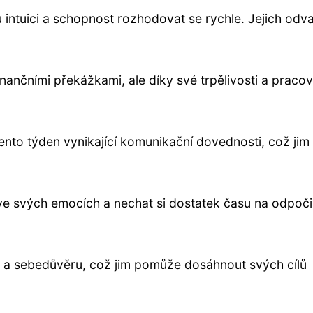
ou intuici a schopnost rozhodovat se rychle. Jejich odv
finančními překážkami, ale díky své trpělivosti a pracov
 tento týden vynikající komunikační dovednosti, což jim
ní ve svých emocích a nechat si dostatek času na odpoč
ii a sebedůvěru, což jim pomůže dosáhnout svých cílů