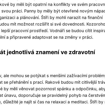
ové by měli být opatrní na konflikty ve svém pracov
za svou práci. Panny by měly být otevřené novým náp
izaci a plánování. Štíři by mohli narazit na finanční
 budou mít možnost rozšířit si své dovednosti. Kozoroh
lepší pracovní prostředí. Vodnáři se budou cítit inspir
ilní a připravené adaptovat se na změny v práci.
tát jednotlivá znamení ve zdravotní
tav, ale mohou se potýkat s menšími zažívacími problém
 se přehánění s prací. Rakové budou mít citlivější tráv
vé by měli věnovat pozornost spánku a odpočinku, ab
at únavu, doporučuje se pravidelný pohyb na čerstvé
ůležité je najít si čas na relaxaci a meditaci. Štíři by 