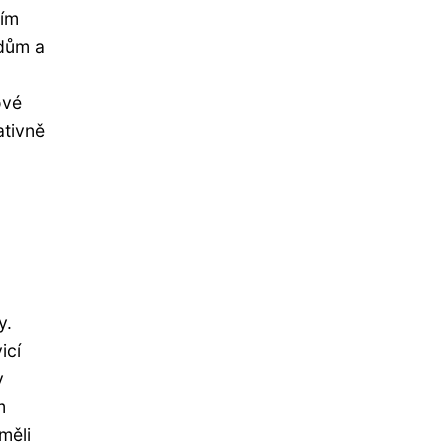
ním
adům a
ové
ativně
y.
icí
y
m
měli