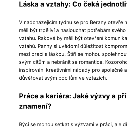
Láska a vztahy: Co čeká jednotli
V nadcházejícím týdnu se pro Berany otevře 
měli být trpěliví a naslouchat potřebám svého
vztahu. Rakové by měli být otevření komunikac
vztahů. Panny si uvědomí důležitost kompromi
mezi prací a láskou. Štíři se mohou spolehnou
svým citům a nebránit se romantice. Kozorohov
inspirováni kreativními nápady pro společné a
důvěřovat svým pocitům ve vztazích.
Práce a kariéra: Jaké výzvy a př
znamení?
Býci se mohou setkat s výzvami v práci, ale dík