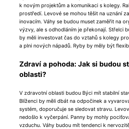
k novým projektům a komunikaci s kolegy. Rak
prostředí. Levové se mohou těšit na uznání 
inovacím. Váhy se budou muset zaměřit na organ
výzvy, ale s odhodláním je překonají. Střelci
by měli investovat čas do vztahů s kolegy pro 
a plni nových nápadů. Ryby by měly být flexib
Zdraví a pohoda: Jak si budou s
oblasti?
V zdravotní oblasti budou Býci mít stabilní s
Blíženci by měli dbát na odpočinek a vyvarovat
systém, doporučuje se sledovat stravu. Levo
nedošlo k vyčerpání. Panny by mohly pociťov
vzduchu. Váhy budou mít tendenci k nervozitě, d