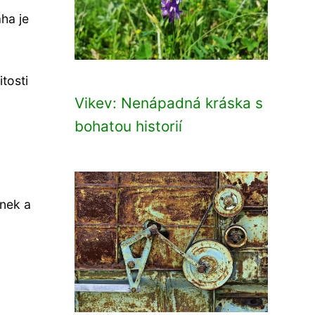
aha je
itosti
Vikev: Nenápadná kráska s
bohatou historií
inek a