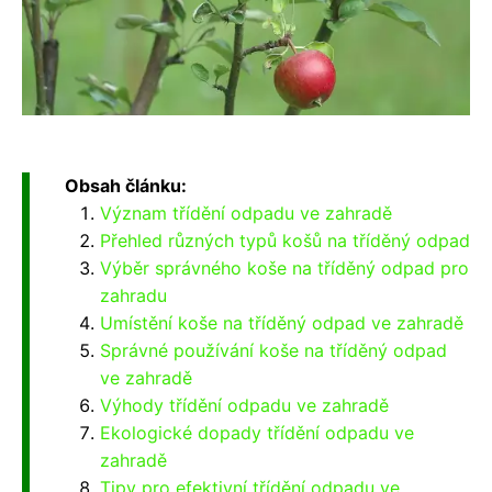
Obsah článku:
Význam třídění odpadu ve zahradě
Přehled různých typů košů na tříděný odpad
Výběr správného koše na tříděný odpad pro
zahradu
Umístění koše na tříděný odpad ve zahradě
Správné používání koše na tříděný odpad
ve zahradě
Výhody třídění odpadu ve zahradě
Ekologické dopady třídění odpadu ve
zahradě
Tipy pro efektivní třídění odpadu ve