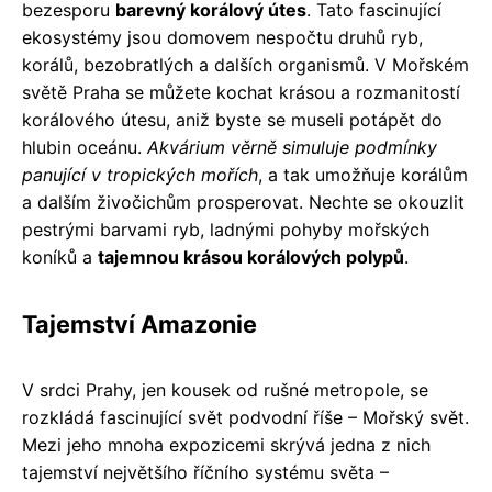
bezesporu
barevný korálový útes
. Tato fascinující
ekosystémy jsou domovem nespočtu druhů ryb,
korálů, bezobratlých a dalších organismů. V Mořském
světě Praha se můžete kochat krásou a rozmanitostí
korálového útesu, aniž byste se museli potápět do
hlubin oceánu.
Akvárium věrně simuluje podmínky
panující v tropických mořích
, a tak umožňuje korálům
a dalším živočichům prosperovat. Nechte se okouzlit
pestrými barvami ryb, ladnými pohyby mořských
koníků a
tajemnou krásou korálových polypů
.
Tajemství Amazonie
V srdci Prahy, jen kousek od rušné metropole, se
rozkládá fascinující svět podvodní říše – Mořský svět.
Mezi jeho mnoha expozicemi skrývá jedna z nich
tajemství největšího říčního systému světa –