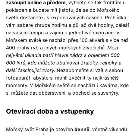
zakoupit online a předem
, vyhnete se tak frontám u
pokladen a budete mít jistotu, že se do Mořského
světa dostanete i v exponovaných časech. Prohlídka
vám zabere zhruba hodinu a půl až dvě hodiny, záleží
na vašem tempu a zájmu o jednotlivé expozice. V
Mořském světě se nachází přes 100 akvárií s více než
400 druhy ryb a jiných mořských živočichů.
Mezi
největší lákadla patří hlavní nádrž s objemem 500
000 litrů, kde můžete obdivovat žraloky, rejnoky a
další fascinující tvory.
Nezapomeňte si vzít s sebou
fotoaparát, abyste si mohli zvěčnit ty nejkrásnější
momenty. V Mořském světě se nachází i kavárna, kde
si můžete dát občerstvení, a obchod se suvenýry.
Otevírací doba a vstupenky
Mořský svět Praha je otevřen
denně
, včetně víkendů