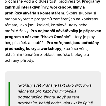
o ochraně vod a o důležitosti biodiverzity.
Programy
zahrnují interaktivní hry, workshopy, filmy a
prohlídky akvária s komentářem
. Školní skupiny si
mohou vybrat z programů zaměřených na konkrétní
témata, jako jsou žraloci, korálové útesy nebo
mořské želvy.
Pro nejmenší návštěvníky je připraven
program s názvem "Hravá Oceánie"
, který je plný
her, písniček a soutěží.
Pro veřejnost jsou pořádány
přednášky, kurzy a workshopy
, které se věnují
aktuálním tématům z oblasti mořské biologie a
ochrany přírody.
Mořský svět Praha je fakt jako srdcovka
nádherná pro každýho milovníka
podmořskýho života. Když se tam
procházíte, každá nádrž vám ukáže úplně