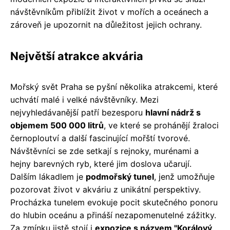
návštěvníkům přiblížit život v mořích a oceánech a
zároveň je upozornit na důležitost jejich ochrany.
Největší atrakce akvária
Mořský svět Praha se pyšní několika atrakcemi, které
uchvátí malé i velké návštěvníky. Mezi
nejvyhledávanější patří bezesporu
hlavní nádrž s
objemem 500 000 litrů
, ve které se prohánějí žraloci
černoploutví a další fascinující mořští tvorové.
Návštěvníci se zde setkají s rejnoky, murénami a
hejny barevných ryb, které jim doslova učarují.
Dalším lákadlem je
podmořský tunel
, jenž umožňuje
pozorovat život v akváriu z unikátní perspektivy.
Procházka tunelem evokuje pocit skutečného ponoru
do hlubin oceánu a přináší nezapomenutelné zážitky.
Za zmínku jistě stojí i
expozice s názvem "Korálový