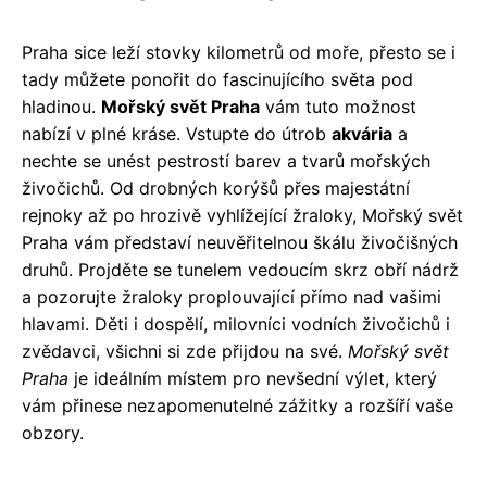
Praha sice leží stovky kilometrů od moře, přesto se i
tady můžete ponořit do fascinujícího světa pod
hladinou.
Mořský svět Praha
vám tuto možnost
nabízí v plné kráse. Vstupte do útrob
akvária
a
nechte se unést pestrostí barev a tvarů mořských
živočichů. Od drobných korýšů přes majestátní
rejnoky až po hrozivě vyhlížející žraloky, Mořský svět
Praha vám představí neuvěřitelnou škálu živočišných
druhů. Projděte se tunelem vedoucím skrz obří nádrž
a pozorujte žraloky proplouvající přímo nad vašimi
hlavami. Děti i dospělí, milovníci vodních živočichů i
zvědavci, všichni si zde přijdou na své.
Mořský svět
Praha
je ideálním místem pro nevšední výlet, který
vám přinese nezapomenutelné zážitky a rozšíří vaše
obzory.