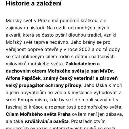
Historie a založení
Mořský svět v Praze má poměrně krátkou, ale
zajímavou historii. Na rozdíl od mnohých jiných
akvárií, která se často pyšní dlouhou tradicí, vznikl
Mořský svět teprve nedávno. Jeho brány se pro
veřejnost poprvé otevřely v roce 2002 a od té doby
se stal oblíbeným cílem rodin s dětmi i nadšených
milovníků mořského světa.
Zakladatelem a
duchovním otcem Mořského světa je pan MVDr.
Alfons Papáček
, z
námý český veterinář a zároveň
velký propagátor ochrany přírody
. Jeho láska k moři
a jeho obyvatelům ho vedla k myšlence vybudovat v
srdci Evropy místo, kde by se lidé mohli seznámit s
fascinující krásou a rozmanitostí podmořského světa.
Cílem Mořského světa Praha
ovšem není jen zábava,
ale také
vzdělávání a osvěta
. Prostřednictvím
moderních expozic a interaktivních prvků se snaží