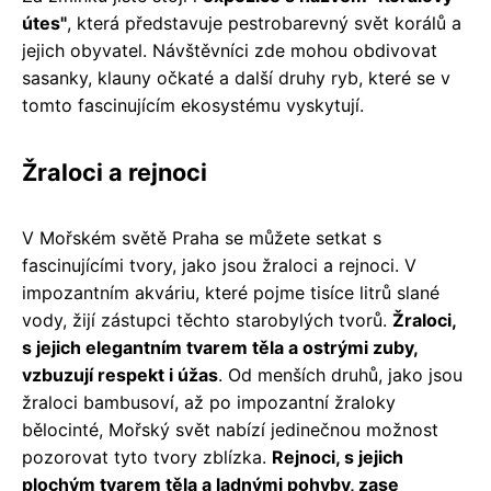
útes"
, která představuje pestrobarevný svět korálů a
jejich obyvatel. Návštěvníci zde mohou obdivovat
sasanky, klauny očkaté a další druhy ryb, které se v
tomto fascinujícím ekosystému vyskytují.
Žraloci a rejnoci
V Mořském světě Praha se můžete setkat s
fascinujícími tvory, jako jsou žraloci a rejnoci. V
impozantním akváriu, které pojme tisíce litrů slané
vody, žijí zástupci těchto starobylých tvorů.
Žraloci,
s jejich elegantním tvarem těla a ostrými zuby,
vzbuzují respekt i úžas
. Od menších druhů, jako jsou
žraloci bambusoví, až po impozantní žraloky
bělocinté, Mořský svět nabízí jedinečnou možnost
pozorovat tyto tvory zblízka.
Rejnoci, s jejich
plochým tvarem těla a ladnými pohyby, zase