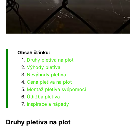
Obsah článku:
Druhy pletiva na plot
Výhody pletiva
Nevýhody pletiva
Cena pletiva na plot
Montáž pletiva svépomocí
Údržba pletiva
Inspirace a nápady
Druhy pletiva na plot