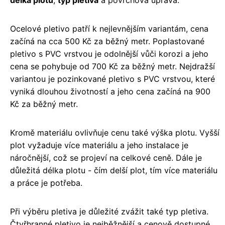
délka plotu
,
typ pletiva
a povrchová úprava.
Ocelové pletivo patří k nejlevnějším variantám, cena
začíná na cca 500 Kč za běžný metr. Poplastované
pletivo s PVC vrstvou je odolnější vůči korozi a jeho
cena se pohybuje od 700 Kč za běžný metr. Nejdražší
variantou je pozinkované pletivo s PVC vrstvou, které
vyniká dlouhou životností a jeho cena začíná na 900
Kč za běžný metr.
Kromě materiálu ovlivňuje cenu také výška plotu. Vyšší
plot vyžaduje více materiálu a jeho instalace je
náročnější, což se projeví na celkové ceně. Dále je
důležitá délka plotu - čím delší plot, tím více materiálu
a práce je potřeba.
Při výběru pletiva je důležité zvážit také typ pletiva.
Čtyřhranné pletivo je nejběžnější a cenově dostupné.