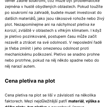
téměř žádné soukromí, což může být problematické
zejména v hustě obydlených oblastech. Pokud toužíte
po soukromí na zahradě, budete muset investovat do
dalších materiálů, jako jsou rákosové rohože nebo živý
plot. Nezapomínejme ani na
náchylnost pletiva ke
korozi
, zvláště v oblastech s vlhkým klimatem. I když
je pletivo pozinkované, postupem času může začít
rezavět a ztrácet na své odolnosti. V neposlední řadě
je třeba zmínit i jeho omezenou odolnost proti
mechanickému poškození. Pletivo se snadno prohne
nebo protrhne, pokud na něj někdo spadne nebo do
něj narazí autem.
Cena pletiva na plot
Cena pletiva na plot se liší v závislosti na několika
faktorech. Mezi nejdůležitější patří
materiál
,
výška a