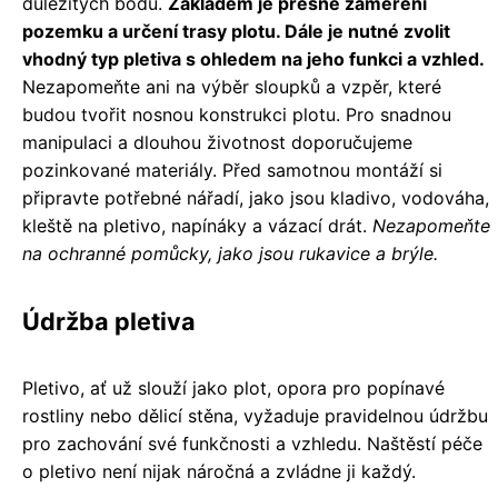
důležitých bodů.
Základem je přesné zaměření
pozemku a určení trasy plotu. Dále je nutné zvolit
vhodný typ pletiva s ohledem na jeho funkci a vzhled.
Nezapomeňte ani na výběr sloupků a vzpěr, které
budou tvořit nosnou konstrukci plotu. Pro snadnou
manipulaci a dlouhou životnost doporučujeme
pozinkované materiály. Před samotnou montáží si
připravte potřebné nářadí, jako jsou kladivo, vodováha,
kleště na pletivo, napínáky a vázací drát.
Nezapomeňte
na ochranné pomůcky, jako jsou rukavice a brýle.
Údržba pletiva
Pletivo, ať už slouží jako plot, opora pro popínavé
rostliny nebo dělicí stěna, vyžaduje pravidelnou údržbu
pro zachování své funkčnosti a vzhledu. Naštěstí péče
o pletivo není nijak náročná a zvládne ji každý.