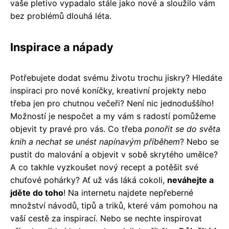
vaše pletivo vypadalo stále jako nové a sloužilo vám
bez problémů dlouhá léta.
Inspirace a nápady
Potřebujete dodat svému životu trochu jiskry? Hledáte
inspiraci pro nové koníčky, kreativní projekty nebo
třeba jen pro chutnou večeři? Není nic jednoduššího!
Možností je nespočet a my vám s radostí pomůžeme
objevit ty pravé pro vás. Co třeba
ponořit se do světa
knih a nechat se unést napínavým příběhem
? Nebo se
pustit do malování a objevit v sobě skrytého umělce?
A co takhle vyzkoušet nový recept a potěšit své
chuťové pohárky? Ať už vás láká cokoli,
neváhejte a
jděte do toho
! Na internetu najdete nepřeberné
množství návodů, tipů a triků, které vám pomohou na
vaší cestě za inspirací. Nebo se nechte inspirovat