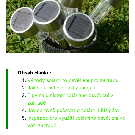
Obsah článku:
Výhody solárního osvětlení pro zahradu
Jak solární LED pásky fungují
Tipy na umístění solárního osvětlení v
zahradě
Jak správně pečovat o solární LED pásy
Inspirace pro využití solárního osvětlení ve
vaší zahradě