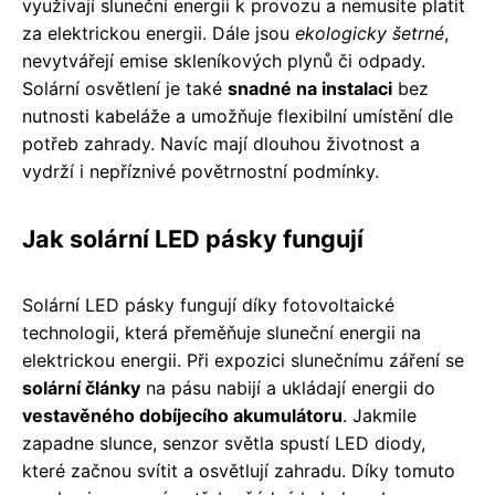
využívají sluneční energii k provozu a nemusíte platit
za elektrickou energii. Dále jsou
ekologicky šetrné
,
nevytvářejí emise skleníkových plynů či odpady.
Solární osvětlení je také
snadné na instalaci
bez
nutnosti kabeláže a umožňuje flexibilní umístění dle
potřeb zahrady. Navíc mají dlouhou životnost a
vydrží i nepříznivé povětrnostní podmínky.
Jak solární LED pásky fungují
Solární LED pásky fungují díky fotovoltaické
technologii, která přeměňuje sluneční energii na
elektrickou energii. Při expozici slunečnímu záření se
solární články
na pásu nabijí a ukládají energii do
vestavěného dobíjecího akumulátoru
. Jakmile
zapadne slunce, senzor světla spustí LED diody,
které začnou svítit a osvětlují zahradu. Díky tomuto