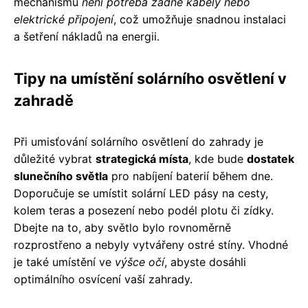
mechanismu
není potřeba žádné kabely nebo
elektrické připojení
, což umožňuje snadnou instalaci
a šetření nákladů na energii.
Tipy na umístění solárního osvětlení v
zahradě
Při umisťování solárního osvětlení do zahrady je
důležité vybrat
strategická místa
, kde bude
dostatek
slunečního světla
pro nabíjení baterií během dne.
Doporučuje se umístit solární LED pásy na cesty,
kolem teras a posezení nebo podél plotu či zídky.
Dbejte na to, aby světlo bylo rovnoměrně
rozprostřeno a nebyly vytvářeny ostré stíny. Vhodné
je také umístění ve
výšce očí
, abyste dosáhli
optimálního osvícení vaší zahrady.