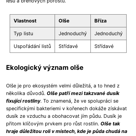
lesů a břehových porostů.
Vlastnost
Olše
Bříza
Typ listu
Jednoduchý
Jednoduchý
Uspořádání listů
Střídavé
Střídavé
Ekologický význam olše
Olše je pro ekosystém velmi důležitá, a to hned z
několika důvodů.
Olše patří mezi takzvané dusík
fixující rostliny
. To znamená, že ve spolupráci se
specifickými bakteriemi v kořenech dokáže získávat
dusík ze vzduchu a obohacovat jím půdu. Dusík je
přitom klíčovým prvkem pro růst rostlin.
Olše tak
hraje důležitou roli v místech, kde je půda chudá na