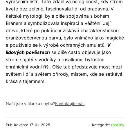
vyrašením listů. Tato zdánlivá nelogičnost, kdy strom
kvete bez zeleně, fascinovala lidi od pradávna. V
keltské mytologii byla olše spojována s bohem
Branem a symbolizovala inspiraci a věštění. Její
dřevo, které po pokácení získává charakteristickou
oranžovočervenou barvu, bylo vnímáno jako magické
a používalo se k výrobě ochranných amuletů.
V
lidových pověstech
se olše často objevuje jako
strom spjatý s vodníky a rusalkami, bytostmi
chránícími vodní říši. Olše tak představuje most mezi
světem lidí a světem přírody, místem, kde se setkává
krása s tajemnem.
Našli jste v článku chybu?
Kontaktujte nás
Publikováno: 17. 01. 2025
Kategorie:
rostliny