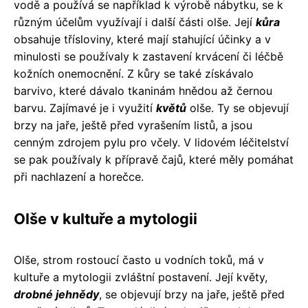
vodě a používá se například k výrobě nábytku, se k
různým účelům využívají i další části olše. Její
kůra
obsahuje třísloviny, které mají stahující účinky a v
minulosti se používaly k zastavení krvácení či léčbě
kožních onemocnění. Z kůry se také získávalo
barvivo, které dávalo tkaninám hnědou až černou
barvu. Zajímavé je i využití
květů
olše. Ty se objevují
brzy na jaře, ještě před vyrašením listů, a jsou
cenným zdrojem pylu pro včely. V lidovém léčitelství
se pak používaly k přípravě čajů, které měly pomáhat
při nachlazení a horečce.
Olše v kultuře a mytologii
Olše, strom rostoucí často u vodních toků, má v
kultuře a mytologii zvláštní postavení. Její květy,
drobné jehnědy
, se objevují brzy na jaře, ještě před