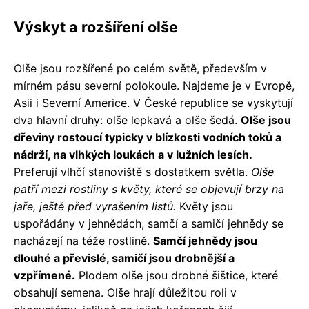
Výskyt a rozšíření olše
Olše jsou rozšířené po celém světě, především v
mírném pásu severní polokoule. Najdeme je v Evropě,
Asii i Severní Americe. V České republice se vyskytují
dva hlavní druhy: olše lepkavá a olše šedá.
Olše jsou
dřeviny rostoucí typicky v blízkosti vodních toků a
nádrží, na vlhkých loukách a v lužních lesích.
Preferují vlhčí stanoviště s dostatkem světla.
Olše
patří mezi rostliny s květy, které se objevují brzy na
jaře, ještě před vyrašením listů.
Květy jsou
uspořádány v jehnědách, samčí a samičí jehnědy se
nacházejí na téže rostlině.
Samčí jehnědy jsou
dlouhé a převislé, samičí jsou drobnější a
vzpřímené.
Plodem olše jsou drobné šištice, které
obsahují semena. Olše hrají důležitou roli v