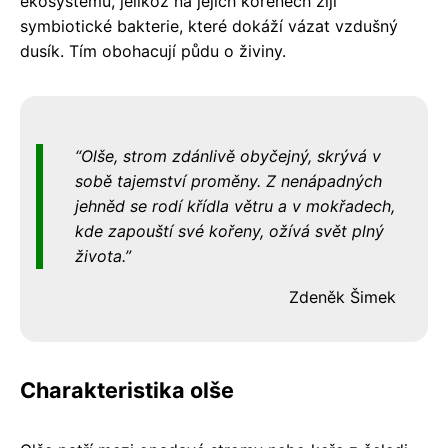
ekosystému, jelikož na jejich kořenech žijí
symbiotické bakterie, které dokáží vázat vzdušný
dusík. Tím obohacují půdu o živiny.
Olše, strom zdánlivě obyčejný, skrývá v
sobě tajemství proměny. Z nenápadných
jehněd se rodí křídla větru a v mokřadech,
kde zapouští své kořeny, ožívá svět plný
života.
Zdeněk Šimek
Charakteristika olše