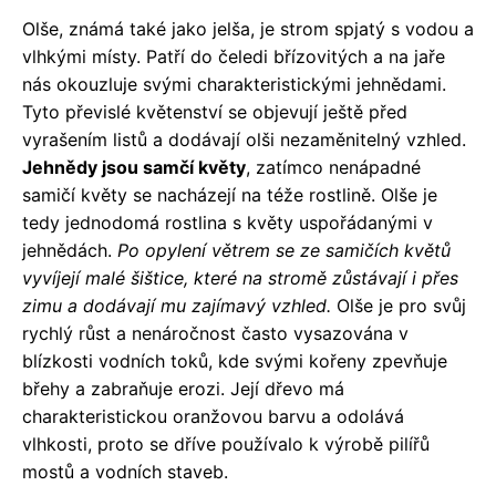
Olše, známá také jako jelša, je strom spjatý s vodou a
vlhkými místy. Patří do čeledi břízovitých a na jaře
nás okouzluje svými charakteristickými jehnědami.
Tyto převislé květenství se objevují ještě před
vyrašením listů a dodávají olši nezaměnitelný vzhled.
Jehnědy jsou samčí květy
, zatímco nenápadné
samičí květy se nacházejí na téže rostlině. Olše je
tedy jednodomá rostlina s květy uspořádanými v
jehnědách.
Po opylení větrem se ze samičích květů
vyvíjejí malé šištice, které na stromě zůstávají i přes
zimu a dodávají mu zajímavý vzhled.
Olše je pro svůj
rychlý růst a nenáročnost často vysazována v
blízkosti vodních toků, kde svými kořeny zpevňuje
břehy a zabraňuje erozi. Její dřevo má
charakteristickou oranžovou barvu a odolává
vlhkosti, proto se dříve používalo k výrobě pilířů
mostů a vodních staveb.