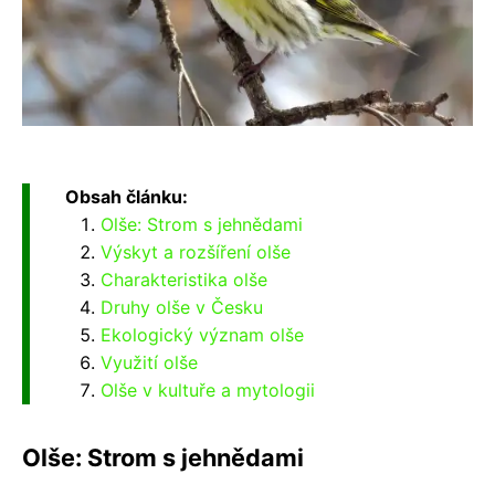
Obsah článku:
Olše: Strom s jehnědami
Výskyt a rozšíření olše
Charakteristika olše
Druhy olše v Česku
Ekologický význam olše
Využití olše
Olše v kultuře a mytologii
Olše: Strom s jehnědami