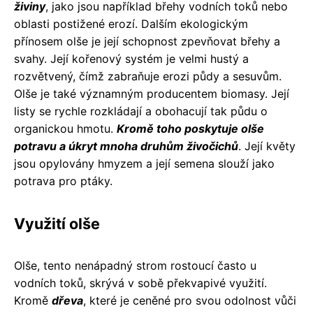
živiny
, jako jsou například břehy vodních toků nebo
oblasti postižené erozí. Dalším ekologickým
přínosem olše je její schopnost zpevňovat břehy a
svahy. Její kořenový systém je velmi hustý a
rozvětvený, čímž zabraňuje erozi půdy a sesuvům.
Olše je také významným producentem biomasy. Její
listy se rychle rozkládají a obohacují tak půdu o
organickou hmotu.
Kromě toho poskytuje olše
potravu a úkryt mnoha druhům živočichů
. Její květy
jsou opylovány hmyzem a její semena slouží jako
potrava pro ptáky.
Využití olše
Olše, tento nenápadný strom rostoucí často u
vodních toků, skrývá v sobě překvapivé využití.
Kromě
dřeva
, které je ceněné pro svou odolnost vůči