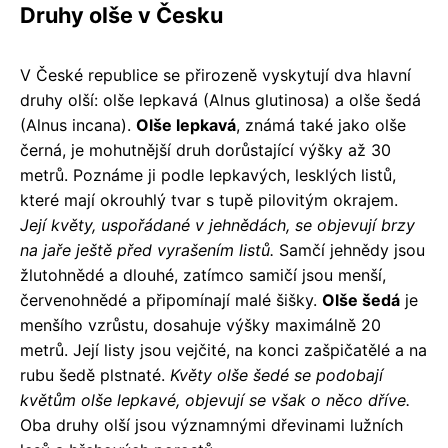
Druhy olše v Česku
V České republice se přirozeně vyskytují dva hlavní
druhy olší: olše lepkavá (Alnus glutinosa) a olše šedá
(Alnus incana).
Olše lepkavá
, známá také jako olše
černá, je mohutnější druh dorůstající výšky až 30
metrů. Poznáme ji podle lepkavých, lesklých listů,
které mají okrouhlý tvar s tupě pilovitým okrajem.
Její květy, uspořádané v jehnědách, se objevují brzy
na jaře ještě před vyrašením listů.
Samčí jehnědy jsou
žlutohnědé a dlouhé, zatímco samičí jsou menší,
červenohnědé a připomínají malé šišky.
Olše šedá
je
menšího vzrůstu, dosahuje výšky maximálně 20
metrů. Její listy jsou vejčité, na konci zašpičatělé a na
rubu šedě plstnaté.
Květy olše šedé se podobají
květům olše lepkavé, objevují se však o něco dříve.
Oba druhy olší jsou významnými dřevinami lužních