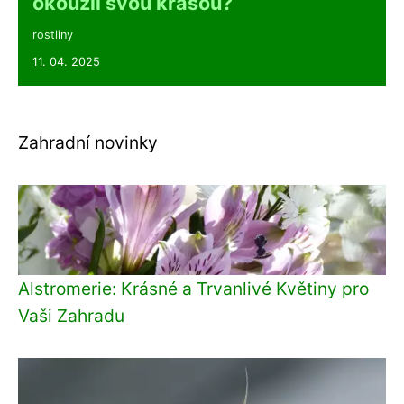
okouzlí svou krásou?
rostliny
11. 04. 2025
Zahradní novinky
Alstromerie: Krásné a Trvanlivé Květiny pro
Vaši Zahradu