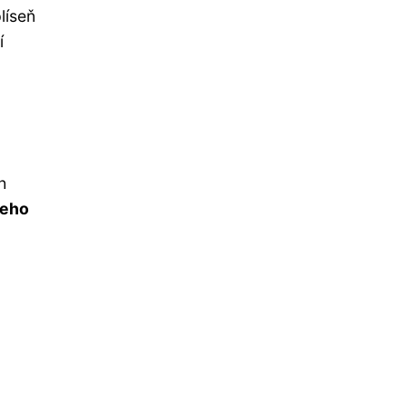
líseň
í
h
šeho