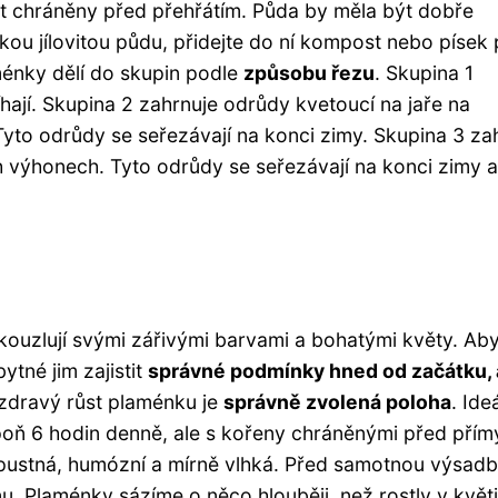
ýt chráněny před přehřátím. Půda by měla být dobře
ou jílovitou půdu, přidejte do ní kompost nebo písek 
ménky dělí do skupin podle
způsobu řezu
. Skupina 1
íhají. Skupina 2 zahrnuje odrůdy kvetoucí na jaře na
yto odrůdy se seřezávají na konci zimy. Skupina 3 za
 výhonech. Tyto odrůdy se seřezávají na konci zimy a
okouzlují svými zářivými barvami a bohatými květy. Ab
bytné jim zajistit
správné podmínky hned od začátku, 
 zdravý růst plaménku je
správně zvolená poloha
. Ideá
spoň 6 hodin denně, ale s kořeny chráněnými před pří
pustná, humózní a mírně vlhká. Před samotnou výsadb
. Plaménky sázíme o něco hlouběji, než rostly v květi