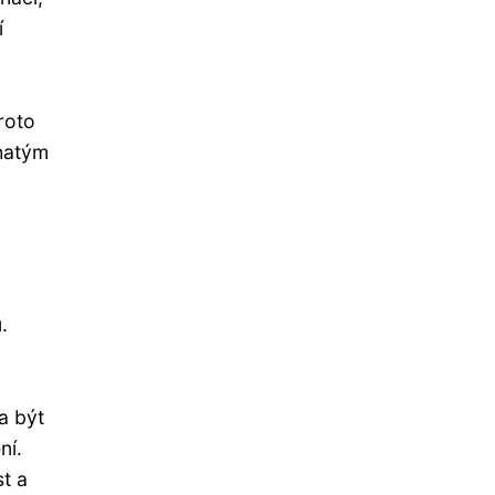
í
roto
hatým
.
a být
ní.
st a