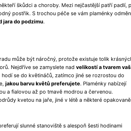
ěkteří škůdci a choroby. Mezi nejčastější patří padlí, p
hodný postřik. S trochou péče se vám plaménky odměn
od jara do podzimu
.
adu může být náročný, protože existuje tolik krásnýc
torů. Nejdříve se zamyslete nad
velikostí a tvarem va
hodí se do květináčů, zatímco jiné se rozrostou do
te,
jakou barvu květů preferujete
. Plaménky nabízejí
ovou a fialovou až po tmavě modrou a červenou.
růdy kvetou na jaře, jiné v létě a některé opakovaně
referují slunné stanoviště s alespoň šesti hodinami