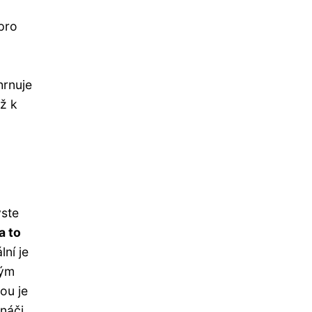
pro
hrnuje
ž k
yste
a to
lní je
mým
ou je
náči,