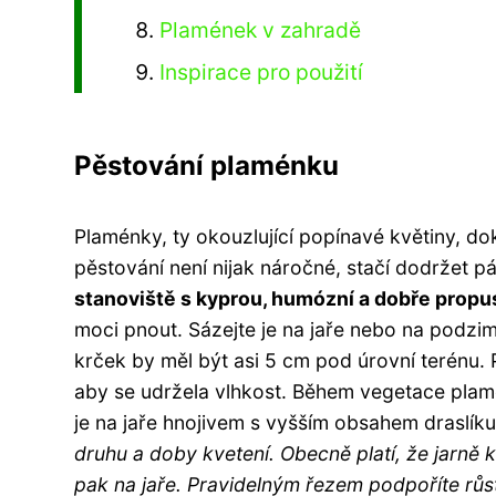
Plamének v zahradě
Inspirace pro použití
Pěstování plaménku
Plaménky, ty okouzlující popínavé květiny, d
pěstování není nijak náročné, stačí dodržet p
stanoviště s kyprou, humózní a dobře prop
moci pnout. Sázejte je na jaře nebo na podzi
krček by měl být asi 5 cm pod úrovní terénu. 
aby se udržela vlhkost. Během vegetace plam
je na jaře hnojivem s vyšším obsahem draslíku
druhu a doby kvetení. Obecně platí, že jarně 
pak na jaře. Pravidelným řezem podpoříte růs