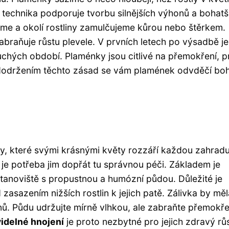
technika podporuje tvorbu silnějších výhonů a bohatš
me a okolí rostliny zamulčujeme kůrou nebo štěrkem.
raňuje růstu plevele. V prvních letech po výsadbě je
chých období. Plaménky jsou citlivé na přemokření, p
S dodržením těchto zásad se vám plamének odvděčí bo
ny, které svými krásnými květy rozzáří každou zahradu
e, je potřeba jim dopřát tu správnou péči. Základem je
stanoviště s propustnou a humózní půdou. Důležité je
 zasazením nižších rostlin k jejich patě. Zálivka by měl
ů. Půdu udržujte mírně vlhkou, ale zabraňte přemokře
idelné hnojení
je proto nezbytné pro jejich zdravý rů