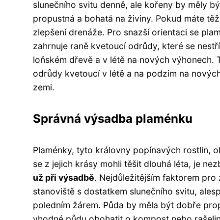
slunečního svitu denně, ale kořeny by měly b
propustná a bohatá na živiny. Pokud máte těžk
zlepšení drenáže. Pro snazší orientaci se pla
zahrnuje raně kvetoucí odrůdy, které se nestř
loňském dřevě a v létě na nových výhonech. T
odrůdy kvetoucí v létě a na podzim na nových
zemi.
Správná výsadba plaménku
Plaménky, tyto královny popínavých rostlin, 
se z jejich krásy mohli těšit dlouhá léta, je nez
už při výsadbě
. Nejdůležitějším faktorem pro
stanoviště s dostatkem slunečního svitu, ale
poledním žárem. Půda by měla být dobře pro
vhodné půdu obohatit o kompost nebo rašelinu