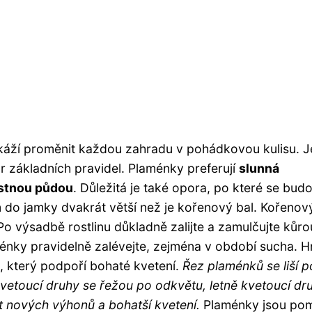
okáží proměnit každou zahradu v pohádkovou kulisu. J
ár základních pravidel. Plaménky preferují
slunná
ustnou půdou
. Důležitá je také opora, po které se bud
m do jamky dvakrát větší než je kořenový bal. Kořenov
Po výsadbě rostlinu důkladně zalijte a zamulčujte kůro
énky pravidelně zalévejte, zejména v období sucha. H
, který podpoří bohaté kvetení.
Řez plaménků se liší p
kvetoucí druhy se řežou po odkvětu, letně kvetoucí dr
t nových výhonů a bohatší kvetení.
Plaménky jsou po