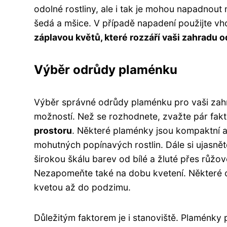
odolné rostliny, ale i tak je mohou napadnout n
šedá a mšice. V případě napadení použijte v
záplavou květů, které rozzáří vaši zahradu 
Výběr odrůdy plaménku
Výběr správné odrůdy plaménku pro vaši zahr
možností. Než se rozhodnete, zvažte pár fak
prostoru
. Některé plaménky jsou kompaktní a 
mohutných popínavých rostlin. Dále si ujasně
širokou škálu barev od bílé a žluté přes růž
Nezapomeňte také na dobu kvetení. Některé od
kvetou až do podzimu.
Důležitým faktorem je i stanoviště. Plaménky p