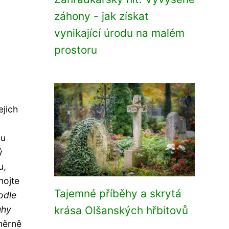
záhony - jak získat
vynikající úrodu na malém
prostoru
ejich
ou
ý
u,
nojte
Tajemné příběhy a skrytá
odle
uhy
krása Olšanských hřbitovů
měrně