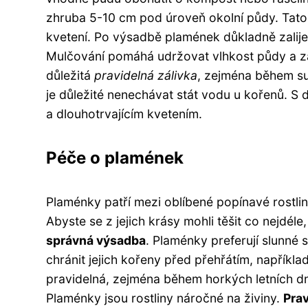
zhruba 5-10 cm pod úroveň okolní půdy. Tato 
kvetení. Po výsadbě plamének důkladně zalije
Mulčování pomáhá udržovat vlhkost půdy a zab
důležitá
pravidelná zálivka
, zejména během su
je důležité nenechávat stát vodu u kořenů. 
a dlouhotrvajícím kvetením.
Péče o plamének
Plaménky patří mezi oblíbené popínavé rostli
Abyste se z jejich krásy mohli těšit co nejdél
správná výsadba
. Plaménky preferují slunné 
chránit jejich kořeny před přehřátím, například
pravidelná, zejména během horkých letních dn
Plaménky jsou rostliny náročné na živiny.
Prav