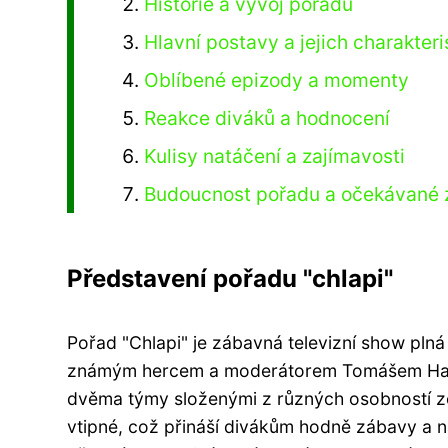
Historie a vývoj pořadu
Hlavní postavy a jejich charakteri
Oblíbené epizody a momenty
Reakce diváků a hodnocení
Kulisy natáčení a zajímavosti
Budoucnost pořadu a očekávané
Představení pořadu "chlapi"
Pořad "Chlapi" je zábavná televizní show pl
známým hercem a moderátorem Tomášem Haná
dvěma týmy složenými z různých osobností ze
vtipné, což přináší divákům hodně zábavy a n