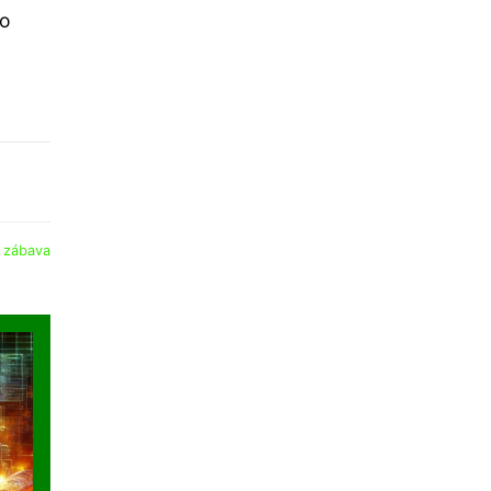
ro
:
zábava