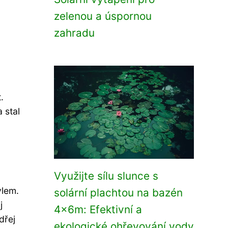
zelenou a úspornou
zahradu
.
 stal
Využijte sílu slunce s
ylem.
solární plachtou na bazén
j
4x6m: Efektivní a
dřej
ekologické ohřevování vody