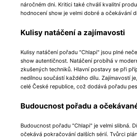
náročném dni. Kritici také chválí kvalitní prod
hodnocení show je velmi dobré a očekávání d
Kulisy natáčení a zajímavosti
Kulisy natáčení pořadu "Chlapi" jsou plné ne
show autentičnost. Natáčení probíhá v moder
zkušených techniků. Hlavní postavy se při pří
nedílnou součástí každého dílu. Zajímavostí j
celé České republice, což dodává pořadu pes
Budoucnost pořadu a očekávan
Budoucnost pořadu "Chlapi" je velmi slibná. Dí
očekává pokračování dalších sérií. Tvůrci plán