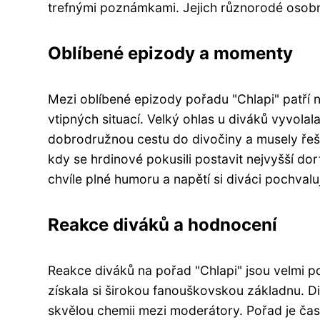
trefnými poznámkami. Jejich různorodé osobno
Oblíbené epizody a momenty
Mezi oblíbené epizody pořadu "Chlapi" patří n
vtipných situací. Velký ohlas u diváků vyvolal
dobrodružnou cestu do divočiny a musely ře
kdy se hrdinové pokusili postavit nejvyšší do
chvíle plné humoru a napětí si diváci pochval
Reakce diváků a hodnocení
Reakce diváků na pořad "Chlapi" jsou velmi 
získala si širokou fanouškovskou základnu. Di
skvělou chemii mezi moderátory. Pořad je ča