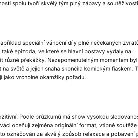
sti spolu tvoří skvělý tým plný zábavy a soutěživosti
apříklad speciální vánoční díly plné nečekaných zvrat
a také epizoda, ve které se hlavní postavy vydaly na
šit různé překážky. Nezapomenutelným momentem byl i
rt na světě a jejich snaha skončila komickým fiaskem. 
ují jako vrcholné okamžiky pořadu.
pozitivní. Podle průzkumů má show vysokou sledovanos
váci oceňují zejména originální formát, vtipné soutěže
sto označován za skvělý způsob relaxace a pobavení 