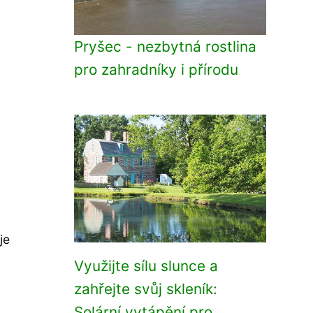
Pryšec - nezbytná rostlina
pro zahradníky i přírodu
je
Využijte sílu slunce a
zahřejte svůj skleník:
Solární vytápění pro