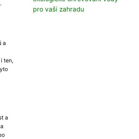
.
pro vaši zahradu
ů a
 ten,
Tyto
t a
 a
po