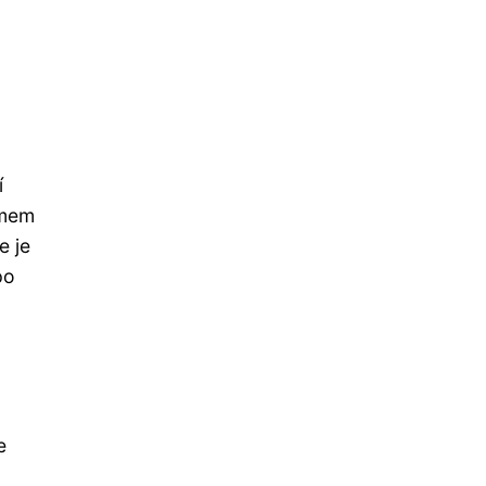
í
ýmem
e je
po
e