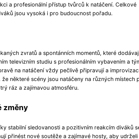
ukci a profesionální přístup tvůrců k natáčení. Celkové
iváků jsou vysoká i pro budoucnost pořadu.
čekaných zvratů a spontánních momentů, které dodávaj
ním televizním studiu s profesionálním vybavením a t
pravě na natáčení vždy pečlivě připravují a improvizac
e, že některé scény jsou natáčeny na různých místech 
trý ráz a zajímavou atmosféru.
é změny
ky stabilní sledovanosti a pozitivním reakcím diváků s
ují přinést nové soutěže a zajímavé hosty, aby udrželi