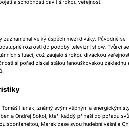
etí a schopnosti bavit širokou veřejnost.
oby zaznamenal velký úspěch mezi diváky. Původně se
e postupně rozrostl do podoby televizní show. Tvůrci se
ánních situací, což zaujalo širokou diváckou veřejnost
osti si pořad získal stálou fanouškovskou základnu a
ů.
istiky
or Tomáš Hanák, známý svým vtipným a energickým st
ben a Ondřej Sokol, kteří každý přináší do pořadu svů
vou spontaneitou, Marek zase svou hudební vášní a On