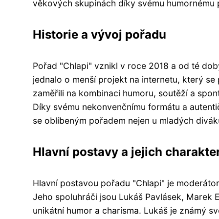
věkových skupinách díky svému humornému poj
Historie a vývoj pořadu
Pořad "Chlapi" vznikl v roce 2018 a od té d
jednalo o menší projekt na internetu, který s
zaměřili na kombinaci humoru, soutěží a spont
Díky svému nekonvenčnímu formátu a autentičn
se oblíbeným pořadem nejen u mladých divák
Hlavní postavy a jejich charakter
Hlavní postavou pořadu "Chlapi" je moderát
Jeho spoluhráči jsou Lukáš Pavlásek, Marek E
unikátní humor a charisma. Lukáš je známý s