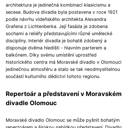
architektura je jedinečná kombinací klasicismu a
secese. Budova divadla byla postavena v roce 1921
podle návrhu vídeňského architekta Alexandra
Grafena z Lichtenberka. Její fasáda je zdobena
sochami a reliéfy představujícími různé umělecké
disciplíny. Interiér divadla je bohatě zdobený a
disponuje dvěma hledišti - hlavním parterem a
balkónem. Díky svému umístění uprostřed
historického centra má Moravské divadlo v Olomouci
jedinečnou atmosféru a stalo se tak neodmyslitelnou
součástí kulturního dědictví tohoto regionu.
Repertoár a představení v Moravském
divadle Olomouc
Moravské divadlo Olomouc se může pyšnit bohatým
repertoárem a širokou nabídkou představení. Divadlo