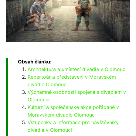
Obsah článku:
Architektura a umístění divadla v Olomouci
Repertoár a představení v Moravském
divadle Olomouc
Významné osobnosti spojené s divadlem v
Olomouci
Kulturní a společenské akce pořádané v
Moravském divadle Olomouc
Vstupenky a informace pro návštěvníky
divadla v Olomouci