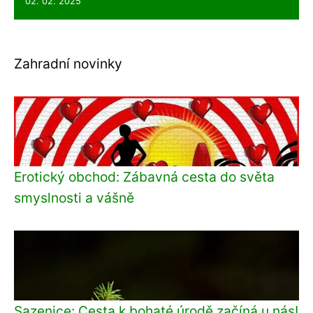
02. 02. 2025
Zahradní novinky
Erotický obchod: Zábavná cesta do světa
smyslnosti a vášně
Sazenice: Cesta k bohaté úrodě začíná u nás!