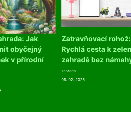
ahrada: Jak
Zatravňovací rohož:
nit obyčejný
Rychlá cesta k zele
k v přírodní
zahradě bez námah
zahrada
05. 02. 2026
6