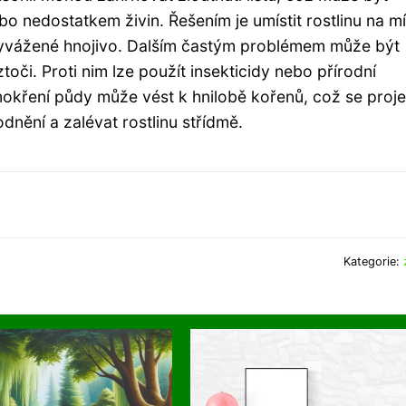
nedostatkem živin. Řešením je umístit rostlinu na mí
vyvážené hnojivo. Dalším častým problémem může být
oči. Proti nim lze použít insekticidy nebo přírodní
mokření půdy může vést k hnilobě kořenů, což se proje
odnění a zalévat rostlinu střídmě.
Kategorie: