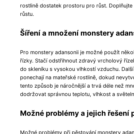
rostlině dostatek prostoru pro růst. Doplňujt
růstu.
Šíření a množení monstery adan
Pro monstery adansonii je možné použít několi
řízky. Stačí odstřihnout zdravý vrcholový říz
do skleníku s vysokou vlhkostí vzduchu. Dalš
ponechají na mateřské rostlině, dokud nevytv
tento způsob je náročnější a trvá déle než mn
dodržovat správnou teplotu, vlhkost a světel
Možné problémy a jejich řešení 
Možné problémy při pěstování monstery adans