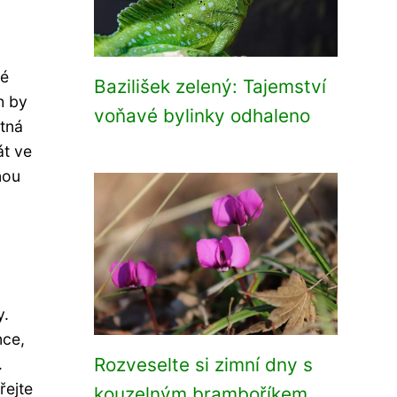
z
lé
Bazilišek zelený: Tajemství
h by
voňavé bylinky odhaleno
stná
át ve
nou
y.
nce,
Rozveselte si zimní dny s
.
řejte
kouzelným bramboříkem