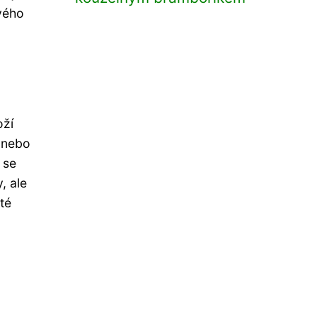
ového
oží
u nebo
 se
, ale
té