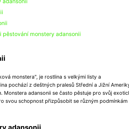
 adansonii
ii
nii
ři pěstování monstery adansonii
ii
vá monstera", je rostlina s velkými listy a
ina pochází z deštných pralesů Střední a Jižní Ameriky
cm. Monstera adansonii se často pěstuje pro svůj exoti
 pro svou schopnost přizpůsobit se různým podmínkám
ry adansonii