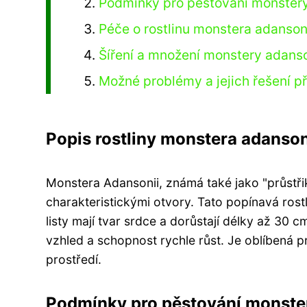
Podmínky pro pěstování monstery
Péče o rostlinu monstera adanson
Šíření a množení monstery adanso
Možné problémy a jejich řešení p
Popis rostliny monstera adanson
Monstera Adansonii, známá také jako "průstřiko
charakteristickými otvory. Tato popínavá rostl
listy mají tvar srdce a dorůstají délky až 30 
vzhled a schopnost rychle růst. Je oblíbená
prostředí.
Podmínky pro pěstování monste