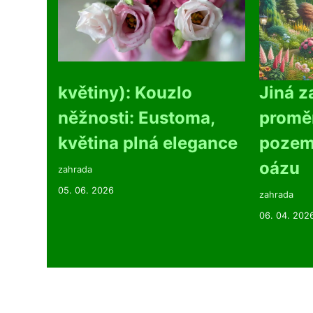
květiny): Kouzlo
Jiná z
něžnosti: Eustoma,
promě
květina plná elegance
pozeme
oázu
zahrada
05. 06. 2026
zahrada
06. 04. 202