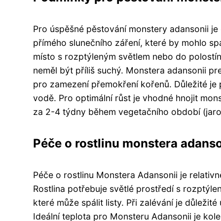
Pro úspěšné pěstování monstery adansonii je d
přímého slunečního záření, které by mohlo spáli
místo s rozptýleným světlem nebo do polostín
neměl být příliš suchý. Monstera adansonii pr
pro zamezení přemokření kořenů. Důležité je p
vodě. Pro optimální růst je vhodné hnojit mo
za 2-4 týdny během vegetačního období (jaro 
Péče o rostlinu monstera adanso
Péče o rostlinu Monstera Adansonii je relati
Rostlina potřebuje světlé prostředí s rozptýl
které může spálit listy. Při zalévání je důlež
Ideální teplota pro Monsteru Adansonii je kole