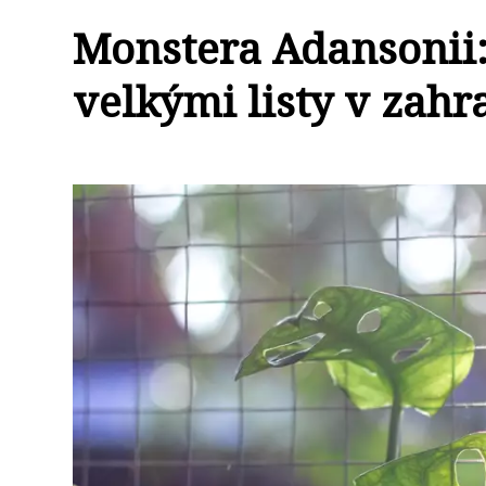
Monstera Adansonii: 
velkými listy v zahr