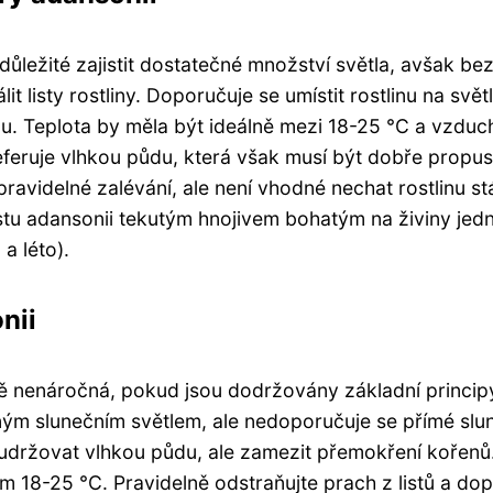
ůležité zajistit dostatečné množství světla, avšak be
t listy rostliny. Doporučuje se umístit rostlinu na svět
u. Teplota by měla být ideálně mezi 18-25 °C a vzduc
eferuje vlhkou půdu, která však musí být dobře propu
ravidelné zalévání, ale není vhodné nechat rostlinu st
nstu adansonii tekutým hnojivem bohatým na živiny jed
a léto).
nii
vně nenáročná, pokud jsou dodržovány základní princip
eným slunečním světlem, ale nedoporučuje se přímé slu
ité udržovat vlhkou půdu, ale zamezit přemokření kořenů
m 18-25 °C. Pravidelně odstraňujte prach z listů a dop