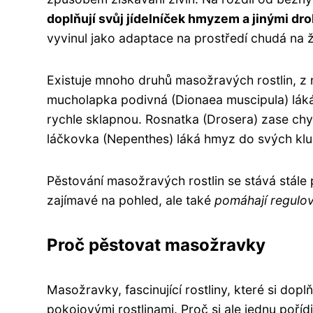
doplňují svůj jídelníček hmyzem a jinými dr
vyvinul jako adaptace na prostředí chudá na ži
Existuje mnoho druhů masožravých rostlin, z n
mucholapka podivná (Dionaea muscipula) láká 
rychle sklapnou. Rosnatka (Drosera) zase chy
láčkovka (Nepenthes) láká hmyz do svých kluz
Pěstování masožravých rostlin se stává stále 
zajímavé na pohled, ale také
pomáhají regulo
Proč pěstovat masožravky
Masožravky, fascinující rostliny, které si dopl
pokojovými rostlinami. Proč si ale jednu poříd