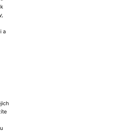
ak
y,
i a
jich
íte
ou