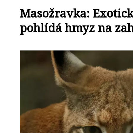
Masožravka: Exotick
pohlídá hmyz na za