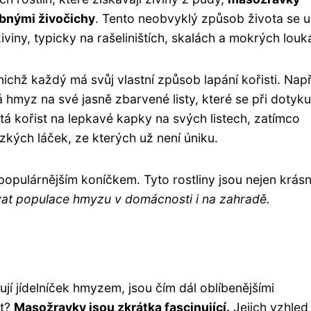
obnými živočichy
. Tento neobvyklý způsob života se u
viny, typicky na rašeliništích, skalách a mokrých louk
ichž každý má svůj vlastní způsob lapání kořisti. Např
hmyz na své jasně zbarvené listy, které se při dotyku
tá kořist na lepkavé kapky na svých listech, zatímco
kých láček, ze kterých už není úniku.
populárnějším koníčkem. Tyto rostliny jsou nejen krás
vat populace hmyzu v domácnosti i na zahradě.
ňují jídelníček hmyzem, jsou čím dál oblíbenějšími
it?
Masožravky jsou zkrátka fascinující.
Jejich vzhled