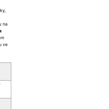
ky,
y na
a
ám
u ve
í