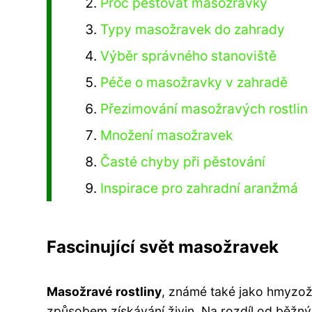
Proč pěstovat masožravky
Typy masožravek do zahrady
Výběr správného stanoviště
Péče o masožravky v zahradě
Přezimování masožravých rostlin
Množení masožravek
Časté chyby při pěstování
Inspirace pro zahradní aranžmá
Fascinující svět masožravek
Masožravé rostliny
, známé také jako hmyzožra
způsobem získávání živin. Na rozdíl od běžných