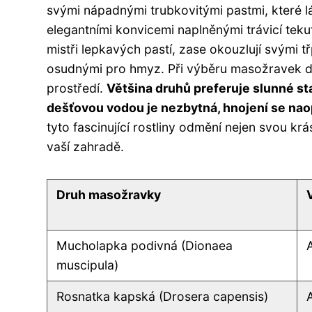
svými nápadnými trubkovitými pastmi, které lá
elegantními konvicemi naplněnými trávicí tekuti
mistři lepkavých pastí, zase okouzlují svými tř
osudnými pro hmyz. Při výběru masožravek do 
prostředí.
Většina druhů preferuje slunné st
dešťovou vodou je nezbytná, hnojení se na
tyto fascinující rostliny odmění nejen svou kr
vaší zahradě.
Druh masožravky
Mucholapka podivná (Dionaea
muscipula)
Rosnatka kapská (Drosera capensis)