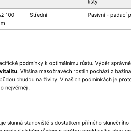
listy
Až 100
Střední
Pasivní - padací p
cm
specifické podmínky k optimálnímu růstu. Výběr správn
vitalitu
. Většina masožravéch rostlin pochází z bažin
 půdou chudou na živiny. V našich podmínkách je prot
o nejvěrněji.
ruje slunná stanoviště s dostatkem přímého slunečního 
 projeví slabým růstem a ztrátou atraktivního zbarven