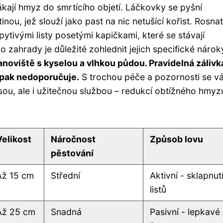
kají hmyz do smrtícího objetí. Láčkovky se pyšní
nou, jež slouží jako past na nic netušící kořist. Rosnat
pytivými listy posetými kapičkami, které se stávají
zahrady je důležité zohlednit jejich specifické nárok
anoviště s kyselou a vlhkou půdou. Pravidelná zálivk
opak nedoporučuje.
S trochou péče a pozornosti se v
ásou, ale i užitečnou službou – redukcí obtížného hmyz
Velikost
Náročnost
Způsob lovu
pěstování
Až 15 cm
Střední
Aktivní - sklapnut
listů
Až 25 cm
Snadná
Pasivní - lepkavé