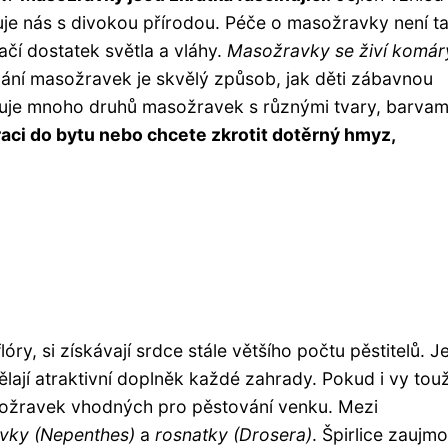
uje nás s divokou přírodou. Péče o masožravky není t
ačí dostatek světla a vláhy.
Masožravky se živí komár
ání masožravek je skvělý způsob, jak děti zábavnou
stuje mnoho druhů masožravek s různými tvary, barvam
raci do bytu nebo chcete zkrotit dotěrný hmyz,
lóry, si získávají srdce stále většího počtu pěstitelů. Je
lají atraktivní doplněk každé zahrady. Pokud i vy touž
sožravek vhodných pro pěstování venku. Mezi
vky (Nepenthes)
a
rosnatky (Drosera)
. Špirlice zaujm