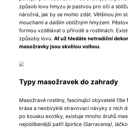
způsob lovu hmyzu je pastvou pro oči a sbliž
náročná, jak by se mohlo zdát. Většinou jim st
mouchami a dalším obtížným hmyzem.
Pěstov
formou vzdělávat o přírodě a rostlinách. Exi
způsoby lovu.
Ať už hledáte netradiční deko
masožravky jsou skvělou volbou.
Typy masožravek do zahrady
Masožravé rostliny, fascinující obyvatelé říše f
krása a neobvyklé stravovací návyky z nich dě
po kousku exotiky, existuje mnoho druhů ma
nejoblíbenější patří
špirlice (Sarracenia)
,
láčko