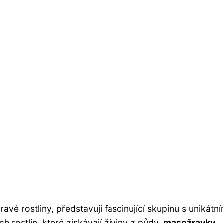
vé rostliny, představují fascinující skupinu s unikátn
 rostlin, které získávají živiny z půdy,
masožravky