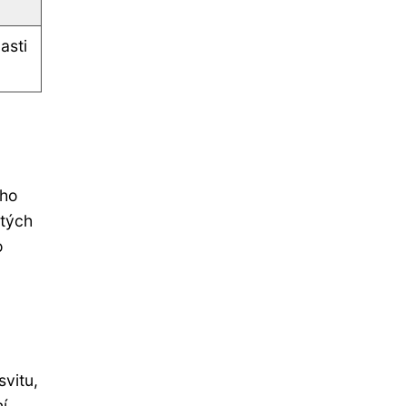
asti
ého
atých
o
svitu,
í.