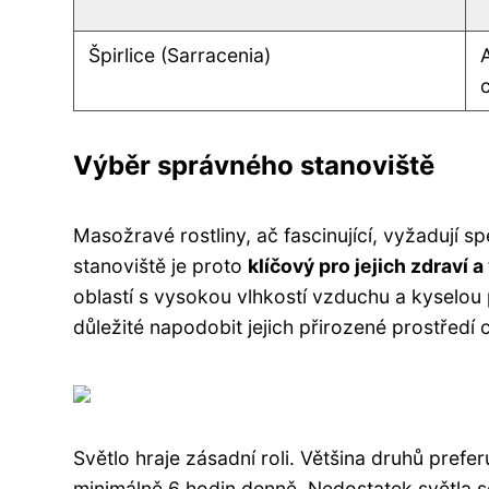
Špirlice (Sarracenia)
Výběr správného stanoviště
Masožravé rostliny, ač fascinující, vyžadují 
stanoviště je proto
klíčový pro jejich zdraví a 
oblastí s vysokou vlhkostí vzduchu a kyselou
důležité napodobit jejich přirozené prostředí c
Světlo hraje zásadní roli. Většina druhů prefe
minimálně 6 hodin denně. Nedostatek světla se