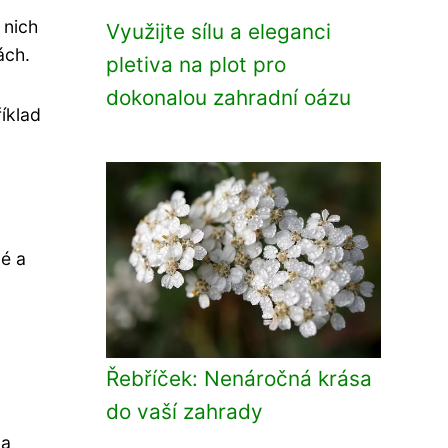
 nich
Využijte sílu a eleganci
ách.
pletiva na plot pro
dokonalou zahradní oázu
íklad
né a
Řebříček: Nenáročná krása
do vaší zahrady
 a