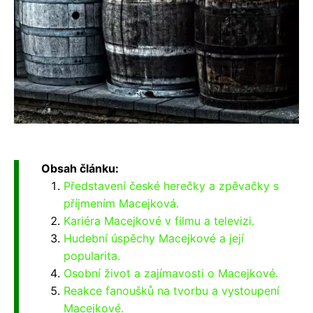
Obsah článku:
Představení české herečky a zpěvačky s
příjmením Macejková.
Kariéra Macejkové v filmu a televizi.
Hudební úspěchy Macejkové a její
popularita.
Osobní život a zajímavosti o Macejkové.
Reakce fanoušků na tvorbu a vystoupení
Macejkové.