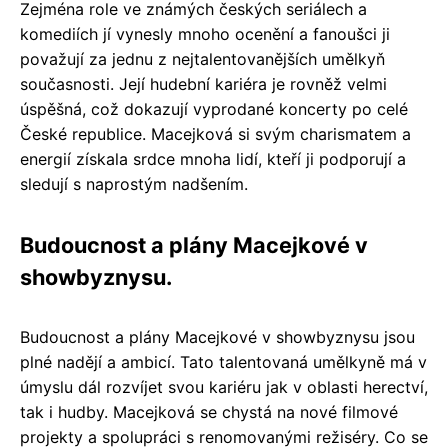
Zejména role ve známých českých seriálech a
komediích jí vynesly mnoho ocenění a fanoušci ji
považují za jednu z nejtalentovanějších umělkyň
současnosti. Její hudební kariéra je rovněž velmi
úspěšná, což dokazují vyprodané koncerty po celé
České republice. Macejková si svým charismatem a
energií získala srdce mnoha lidí, kteří ji podporují a
sledují s naprostým nadšením.
Budoucnost a plány Macejkové v
showbyznysu.
Budoucnost a plány Macejkové v showbyznysu jsou
plné nadějí a ambicí. Tato talentovaná umělkyně má v
úmyslu dál rozvíjet svou kariéru jak v oblasti herectví,
tak i hudby. Macejková se chystá na nové filmové
projekty a spolupráci s renomovanými režiséry. Co se