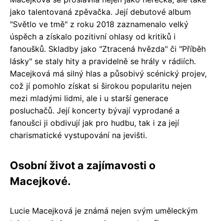
jako talentovaná zpěvačka. Její debutové album
"Světlo ve tmě" z roku 2018 zaznamenalo velký
úspěch a získalo pozitivní ohlasy od kritiků i
fanoušků. Skladby jako "Ztracená hvězda" či "Příběh
lásky" se staly hity a pravidelně se hrály v rádiích.
Macejková má silný hlas a působivý scénický projev,
což jí pomohlo získat si širokou popularitu nejen
mezi mladými lidmi, ale i u starší generace
posluchačů. Její koncerty bývají vyprodané a
fanoušci ji obdivují jak pro hudbu, tak i za její
charismatické vystupování na jevišti.
Osobní život a zajímavosti o
Macejkové.
Lucie Macejková je známá nejen svým uměleckým