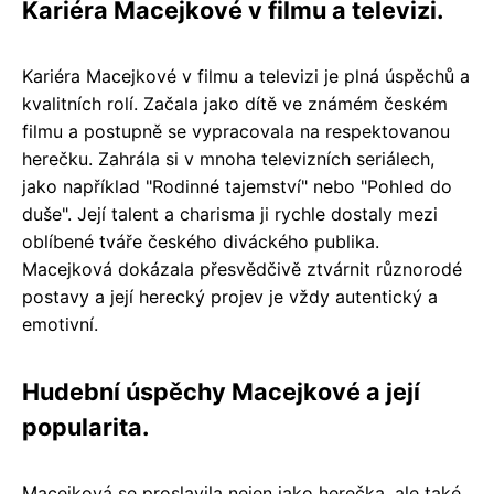
Kariéra Macejkové v filmu a televizi.
Kariéra Macejkové v filmu a televizi je plná úspěchů a
kvalitních rolí. Začala jako dítě ve známém českém
filmu a postupně se vypracovala na respektovanou
herečku. Zahrála si v mnoha televizních seriálech,
jako například "Rodinné tajemství" nebo "Pohled do
duše". Její talent a charisma ji rychle dostaly mezi
oblíbené tváře českého diváckého publika.
Macejková dokázala přesvědčivě ztvárnit různorodé
postavy a její herecký projev je vždy autentický a
emotivní.
Hudební úspěchy Macejkové a její
popularita.
Macejková se proslavila nejen jako herečka, ale také