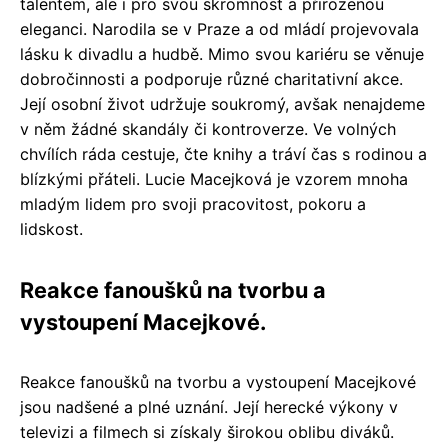
talentem, ale i pro svou skromnost a přirozenou
eleganci. Narodila se v Praze a od mládí projevovala
lásku k divadlu a hudbě. Mimo svou kariéru se věnuje
dobročinnosti a podporuje různé charitativní akce.
Její osobní život udržuje soukromý, avšak nenajdeme
v něm žádné skandály či kontroverze. Ve volných
chvílích ráda cestuje, čte knihy a tráví čas s rodinou a
blízkými přáteli. Lucie Macejková je vzorem mnoha
mladým lidem pro svoji pracovitost, pokoru a
lidskost.
Reakce fanoušků na tvorbu a
vystoupení Macejkové.
Reakce fanoušků na tvorbu a vystoupení Macejkové
jsou nadšené a plné uznání. Její herecké výkony v
televizi a filmech si získaly širokou oblibu diváků.