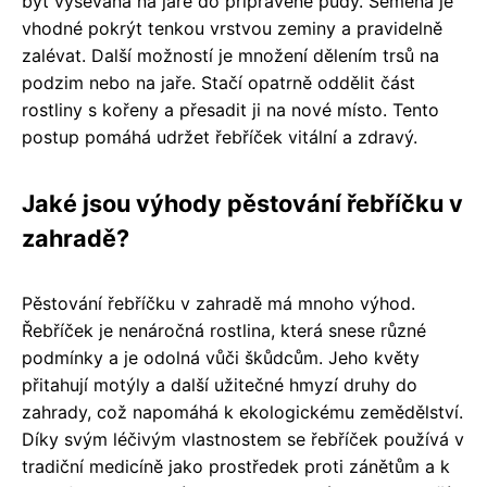
být vysévána na jaře do připravené půdy. Semena je
vhodné pokrýt tenkou vrstvou zeminy a pravidelně
zalévat. Další možností je množení dělením trsů na
podzim nebo na jaře. Stačí opatrně oddělit část
rostliny s kořeny a přesadit ji na nové místo. Tento
postup pomáhá udržet řebříček vitální a zdravý.
Jaké jsou výhody pěstování řebříčku v
zahradě?
Pěstování řebříčku v zahradě má mnoho výhod.
Řebříček je nenáročná rostlina, která snese různé
podmínky a je odolná vůči škůdcům. Jeho květy
přitahují motýly a další užitečné hmyzí druhy do
zahrady, což napomáhá k ekologickému zemědělství.
Díky svým léčivým vlastnostem se řebříček používá v
tradiční medicíně jako prostředek proti zánětům a k