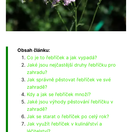
Obsah článku:
Co je to řebříček a jak vypadá?
Jaké jsou nejčastější druhy řebříčku pro
zahradu?
Jak správně pěstovat řebříček ve své
zahradě?
Kdy a jak se řebříček množí?
Jaké jsou výhody pěstování řebříčku v
zahradě?
Jak se starat o řebříček po celý rok?
Jak využít řebříček v kulinářství a
léčitelství?