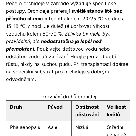
Péče o orchideje v zahradě vyžaduje specifické
postupy. Orchideje preferují
světlé stanoviště bez
přímého slunce
a teplotu kolem 20-25 °C ve dne a
15-18 °C v noci. Je důležité udržovat vlhkost
vzduchu kolem 50-70 %.
Zálivka by měla být
pravidelná, ale
nedostatečná je lepší než
přemokření
.
Používejte dešťovou vodu nebo
odstátou vodu při zalévání. Hnojte jen v období
růstu, nikdy na suchou půdu. Při transplantaci dbáme
na speciální substrát pro orchideje s dobrým
odvodněním.
Porovnání druhů orchidejí
Druh
Původ
Obtížnost
Velikost
pěstování
květů
Phalaenopsis
Asie
Nízká
Střední
až velké