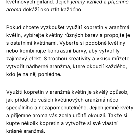
květinových girland. Jejich
jemný vzhled
a
příjemné
aroma
dokáží okouzlit každého.
Pokud chcete vyzkoušet využití kopretin v aranžmá
květin, vybírejte květiny různých barev a propojte je
s ostatními květinami. Vyberte si podobné květiny
nebo kombinujte kontrastní barvy, aby vytvořily
zajímavý efekt. S trochou kreativity a vkusu můžete
vytvořit nádherné aranžmá, které okouzlí každého,
kdo je na něj pohlédne.
Využití kopretin v aranžmá květin je skvělý způsob,
jak přidat do vašich květinových aranžmá něco
speciálního a nezapomenutelného. Jejich jemné květy
a příjemné aroma vás zcela určitě okouzlí. Takže si
kupte několik kopretin a vytvořte si své vlastní
krásné aranžmá.