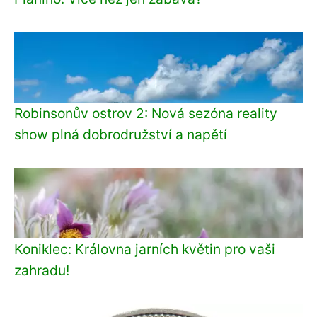
Robinsonův ostrov 2: Nová sezóna reality
show plná dobrodružství a napětí
Koniklec: Královna jarních květin pro vaši
zahradu!