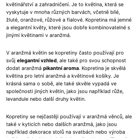
květinářství a zahradničení. Je to květina, která se
vyskytuje v mnoha různých barvách, včetně bílé,
žluté, oranžové, růžové a fialové. Kopretina má jemné
a elegantní květy, které jsou dobře kombinovatelné s
jinými květinami v aranžmá.
V aranžmá květin se kopretiny často používají pro
svůj
elegantní vzhled
, ale také pro svou schopnost
dodat aranžmá
pikantní aroma
. Kopretina je skvělá
květina pro letní aranžmá a květinové košíky. Je
krásná sama o sobě, ale také skvěle vypadá ve
společnosti jiných květin, jako jsou například růže,
levandule nebo další druhy květin.
Kopretiny se nejčastěji používají v aranžmá věnců, ale
také v kyticích nebo dalších aranžmá, jako jsou
například dekorace stolů na svatbách nebo výroba