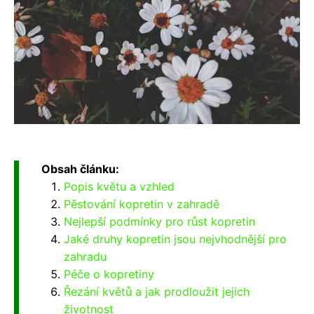
Obsah článku:
Popis květu a vzhled
Pěstování kopretin v zahradě
Nejlepší podmínky pro růst kopretin
Jaké druhy kopretin jsou nejvhodnější pro
zahradu
Péče o kopretiny
Řezání květů a jak prodloužit jejich
životnost