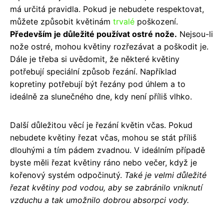
má určitá pravidla. Pokud je nebudete respektovat,
můžete způsobit květinám
trvalé
poškození.
Především je důležité používat ostré nože.
Nejsou-li
nože ostré, mohou květiny rozřezávat a poškodit je.
Dále je třeba si uvědomit, že některé květiny
potřebují speciální způsob řezání. Například
kopretiny potřebují být řezány pod úhlem a to
ideálně za slunečného dne, kdy není příliš vlhko.
Další důležitou věcí je řezání květin včas. Pokud
nebudete květiny řezat včas, mohou se stát příliš
dlouhými a tím pádem zvadnou. V ideálním případě
byste měli řezat květiny ráno nebo večer, když je
kořenový systém odpočinutý.
Také je velmi důležité
řezat květiny pod vodou, aby se zabránilo vniknutí
vzduchu a tak umožnilo dobrou absorpci vody.