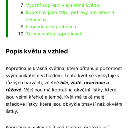
Využití kopretin v aranžmá květin
Kopretiny jako zdroj potravy pro hmyz a
živočichy
Legenda o kopretinách
Zajímavosti o kopretinách.
Popis květu a vzhled
Kopretina je krásná květina, která přitahuje pozornost
svým unikátním vzhledem. Tento květ se vyskytuje v
různých barvách, včetně
bílé, žluté, oranžové a
růžové
. Většinou má kopretina okvětní lístky, které
jsou velmi křehké a jemné. Květ má také malé
středové lístky, které jsou obvykle tmavší než okvětní
lístky.
Kopretina je velmi oblíbená květina, protože její