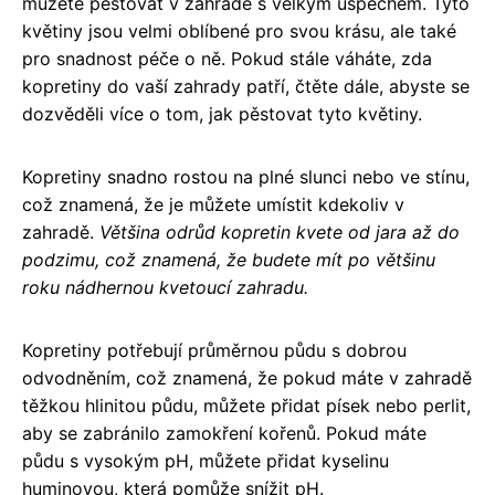
můžete pěstovat v zahradě s velkým úspěchem. Tyto
květiny jsou velmi oblíbené pro svou krásu, ale také
pro snadnost péče o ně. Pokud stále váháte, zda
kopretiny do vaší zahrady patří, čtěte dále, abyste se
dozvěděli více o tom, jak pěstovat tyto květiny.
Kopretiny snadno rostou na plné slunci nebo ve stínu,
což znamená, že je můžete umístit kdekoliv v
zahradě.
Většina odrůd kopretin kvete od jara až do
podzimu, což znamená, že budete mít po většinu
roku nádhernou kvetoucí zahradu.
Kopretiny potřebují průměrnou půdu s dobrou
odvodněním, což znamená, že pokud máte v zahradě
těžkou hlinitou půdu, můžete přidat písek nebo perlit,
aby se zabránilo zamokření kořenů. Pokud máte
půdu s vysokým pH, můžete přidat kyselinu
huminovou, která pomůže snížit pH.