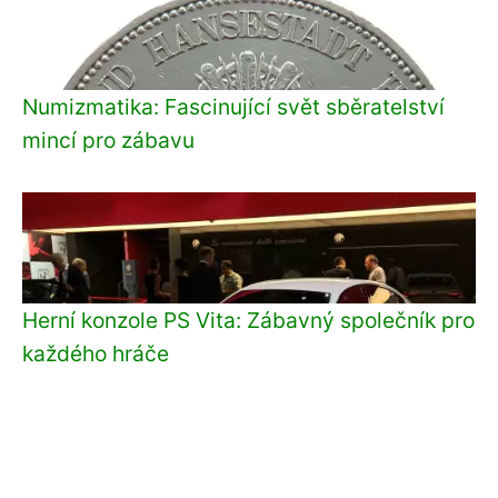
Numizmatika: Fascinující svět sběratelství
mincí pro zábavu
Herní konzole PS Vita: Zábavný společník pro
každého hráče