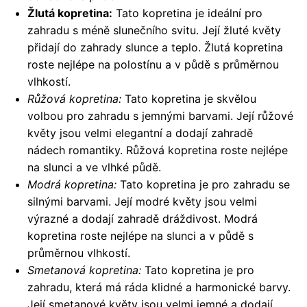
Žlutá kopretina:
Tato kopretina je ideální pro
zahradu s méně slunečního svitu. Její žluté květy
přidají do zahrady slunce a teplo. Žlutá kopretina
roste nejlépe na polostínu a v půdě s průměrnou
vlhkostí.
Růžová kopretina:
Tato kopretina je skvělou
volbou pro zahradu s jemnými barvami. Její růžové
květy jsou velmi elegantní a dodají zahradě
nádech romantiky. Růžová kopretina roste nejlépe
na slunci a ve vlhké půdě.
Modrá kopretina:
Tato kopretina je pro zahradu se
silnými barvami. Její modré květy jsou velmi
výrazné a dodají zahradě dráždivost. Modrá
kopretina roste nejlépe na slunci a v půdě s
průměrnou vlhkostí.
Smetanová kopretina:
Tato kopretina je pro
zahradu, která má ráda klidné a harmonické barvy.
Její smetanové květy jsou velmi jemné a dodají