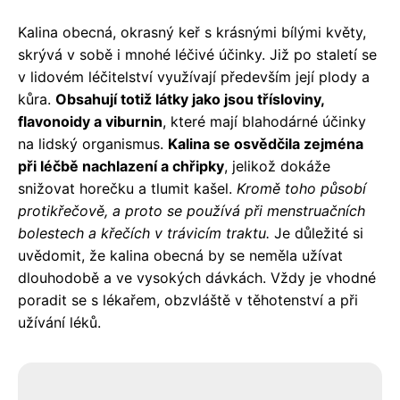
Kalina obecná, okrasný keř s krásnými bílými květy,
skrývá v sobě i mnohé léčivé účinky. Již po staletí se
v lidovém léčitelství využívají především její plody a
kůra.
Obsahují totiž látky jako jsou třísloviny,
flavonoidy a viburnin
, které mají blahodárné účinky
na lidský organismus.
Kalina se osvědčila zejména
při léčbě nachlazení a chřipky
, jelikož dokáže
snižovat horečku a tlumit kašel.
Kromě toho působí
protikřečově, a proto se používá při menstruačních
bolestech a křečích v trávicím traktu.
Je důležité si
uvědomit, že kalina obecná by se neměla užívat
dlouhodobě a ve vysokých dávkách. Vždy je vhodné
poradit se s lékařem, obzvláště v těhotenství a při
užívání léků.