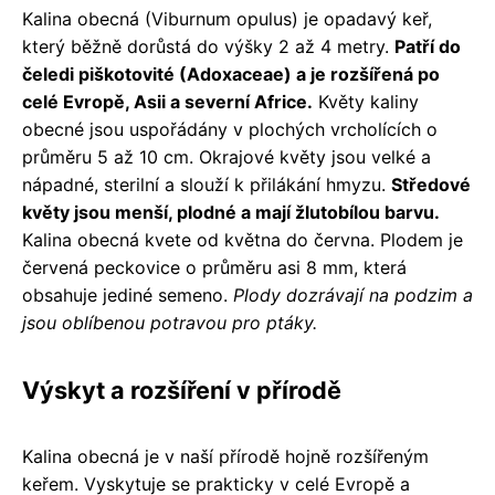
Kalina obecná (Viburnum opulus) je opadavý keř,
který běžně dorůstá do výšky 2 až 4 metry.
Patří do
čeledi piškotovité (Adoxaceae) a je rozšířená po
celé Evropě, Asii a severní Africe.
Květy kaliny
obecné jsou uspořádány v plochých vrcholících o
průměru 5 až 10 cm. Okrajové květy jsou velké a
nápadné, sterilní a slouží k přilákání hmyzu.
Středové
květy jsou menší, plodné a mají žlutobílou barvu.
Kalina obecná kvete od května do června. Plodem je
červená peckovice o průměru asi 8 mm, která
obsahuje jediné semeno.
Plody dozrávají na podzim a
jsou oblíbenou potravou pro ptáky.
Výskyt a rozšíření v přírodě
Kalina obecná je v naší přírodě hojně rozšířeným
keřem. Vyskytuje se prakticky v celé Evropě a