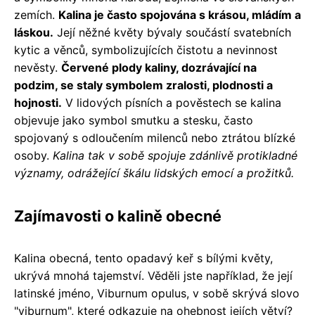
zemích.
Kalina je často spojována s krásou, mládím a
láskou.
Její něžné květy bývaly součástí svatebních
kytic a věnců, symbolizujících čistotu a nevinnost
nevěsty.
Červené plody kaliny, dozrávající na
podzim, se staly symbolem zralosti, plodnosti a
hojnosti.
V lidových písních a pověstech se kalina
objevuje jako symbol smutku a stesku, často
spojovaný s odloučením milenců nebo ztrátou blízké
osoby.
Kalina tak v sobě spojuje zdánlivě protikladné
významy, odrážející škálu lidských emocí a prožitků.
Zajímavosti o kalině obecné
Kalina obecná, tento opadavý keř s bílými květy,
ukrývá mnohá tajemství. Věděli jste například, že její
latinské jméno, Viburnum opulus, v sobě skrývá slovo
"viburnum", které odkazuje na ohebnost jejích větví?