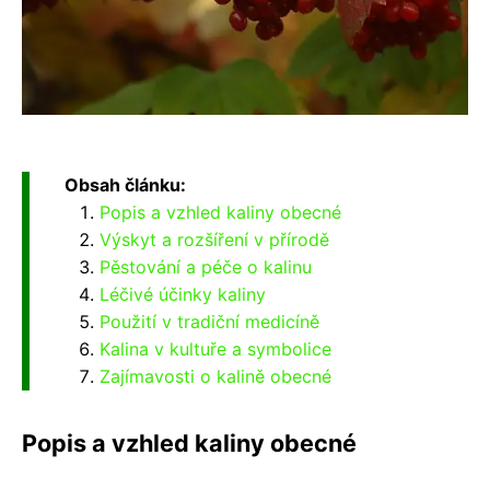
Obsah článku:
Popis a vzhled kaliny obecné
Výskyt a rozšíření v přírodě
Pěstování a péče o kalinu
Léčivé účinky kaliny
Použití v tradiční medicíně
Kalina v kultuře a symbolice
Zajímavosti o kalině obecné
Popis a vzhled kaliny obecné