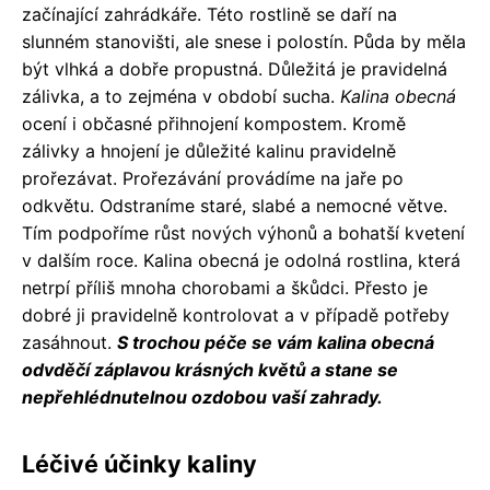
začínající zahrádkáře. Této rostlině se daří na
slunném stanovišti, ale snese i polostín. Půda by měla
být vlhká a dobře propustná. Důležitá je pravidelná
zálivka, a to zejména v období sucha.
Kalina obecná
ocení i občasné přihnojení kompostem. Kromě
zálivky a hnojení je důležité kalinu pravidelně
prořezávat. Prořezávání provádíme na jaře po
odkvětu. Odstraníme staré, slabé a nemocné větve.
Tím podpoříme růst nových výhonů a bohatší kvetení
v dalším roce. Kalina obecná je odolná rostlina, která
netrpí příliš mnoha chorobami a škůdci. Přesto je
dobré ji pravidelně kontrolovat a v případě potřeby
zasáhnout.
S trochou péče se vám kalina obecná
odvděčí záplavou krásných květů a stane se
nepřehlédnutelnou ozdobou vaší zahrady.
Léčivé účinky kaliny