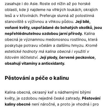
zasahuje i do Asie. Roste od nížin až po horské
oblasti, kde ji najdeme na vlhkých loukách, okrajích
lesů a v křovinách. Preferuje slunná až polostinná
stanoviště s výživnou a vlhkou půdou.
Její bílé,
voňavé květy, uspořádané do bohatých okolíků, jsou
nepřehlédnutelnou ozdobou jarní přírody.
Kalina
obecná je významnou medonosnou rostlinou, která
poskytuje potravu včelám a dalšímu hmyzu.
Kromě
estetické hodnoty má kalina obecná i využití v
lidovém léčitelství.
Její plody, červené peckovice,
obsahují vitamíny a antioxidanty.
Pěstování a péče o kalinu
Kalina obecná, okrasný keř s nádhernými bílými
květy, je ozdobou nejedné české zahrady.
Pěstování
kaliny obecné
není náročné, a proto je vhodná i pro