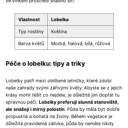
ve vlhkém prostředí snadno šíří.
Vlastnost
Lobelka
Typ rostliny
Květina
Barva květů
Modrá, fialová, bílá, růžová
Péče o lobelku: tipy a triky
Lobelky patří mezi oblíbené letničky, které zdobí
naše zahrady svými zářivými květy. Abyste se z jejich
krásy mohli těšit co nejdéle, je důležité jim dopřát tu
správnou péči.
Lobelky preferují slunná stanoviště,
ale snášejí i mírný polostín
. Půda by měla být dobře
propustná a bohatá na živiny. Během vegetace je
důležitá pravidelná zálivka, půda by neměla nikdy