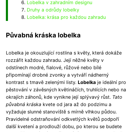
Lobelka v zahradním designu
Druhy a odrůdy lobelky
Lobelka: krása pro každou zahradu
Půvabná kráska lobelka
Lobelka je okouzlující rostlina s květy, která dokáže
rozzářit každou zahradu. Její něžné květy v
odstínech modré, fialové, růžové nebo bílé
připomínají drobné zvonky a vytváří nádherný
kontrast s tmavě zelenými listy.
Lobelka
je ideální pro
pěstování v závěsných květináčích, truhlících nebo na
okrajích záhonů, kde vynikne její splývavý růst.
Tato
půvabná kráska
kvete od jara až do podzimu a
vyžaduje slunné stanoviště s mírně vlhkou půdou.
Pravidelné odstraňování odkvetlých květů podpoří
další kvetení a prodlouží dobu, po kterou se budete