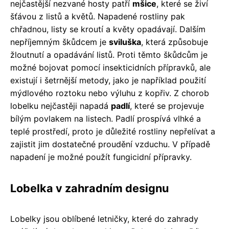
nejčastější nezvané hosty patří
mšice
, které se živí
šťávou z listů a květů. Napadené rostliny pak
chřadnou, listy se kroutí a květy opadávají. Dalším
nepříjemným škůdcem je
sviluška
, která způsobuje
žloutnutí a opadávání listů. Proti těmto škůdcům je
možné bojovat pomocí insekticidních přípravků, ale
existují i ​​šetrnější metody, jako je například použití
mýdlového roztoku nebo výluhu z kopřiv. Z chorob
lobelku nejčastěji napadá
padlí
, které se projevuje
bílým povlakem na listech. Padlí prospívá vlhké a
teplé prostředí, proto je důležité rostliny nepřelívat a
zajistit jim dostatečné proudění vzduchu. V případě
napadení je možné použít fungicidní přípravky.
Lobelka v zahradním designu
Lobelky jsou oblíbené letničky, které do zahrady