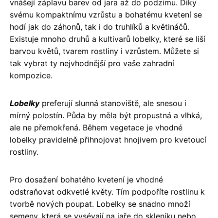
vnášejí záplavu barev od jara až do podzimu. Díky
svému kompaktnímu vzrůstu a bohatému kvetení se
hodí jak do záhonů, tak i do truhlíků a květináčů.
Existuje mnoho druhů a kultivarů lobelky, které se liší
barvou květů, tvarem rostliny i vzrůstem. Můžete si
tak vybrat ty nejvhodnější pro vaše zahradní
kompozice.
Lobelky
preferují slunná stanoviště, ale snesou i
mírný polostín. Půda by měla být propustná a vlhká,
ale ne přemokřená. Během vegetace je vhodné
lobelky pravidelně přihnojovat hnojivem pro kvetoucí
rostliny.
Pro dosažení bohatého kvetení je vhodné
odstraňovat odkvetlé květy. Tím podpoříte rostlinu k
tvorbě nových poupat. Lobelky se snadno množí
semeny, která se vysévají na jaře do skleníku nebo