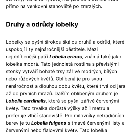
přímo na venkovní stanoviště po zmrzlých.
Druhy a odrůdy lobelky
Lobelky se pyšní širokou škálou druhů a odrůd, které
uspokojí i ty nejnáročnější pěstitele. Mezi
nejoblíbenější patří
Lobelia erinus
, známá také jako
lobelka modrá. Tato jednoletá rostlina s převislými
stonky vytváří bohaté trsy zářivě modrých, bílých
nebo růžových květů. Oblíbená je pro svou
nenáročnost a dlouhou dobu květu, která trvá od jara
až do prvních mrazů. Dalším oblíbeným druhem je
Lobelia cardinalis
, která se pyšní zářivě červenými
květy. Tato trvalka dorůstá výšky až 1 metru a
preferuje vlhčí stanoviště. Pro milovníky netradičních
barev je tu
Lobelia fulgens
s tmavě červenými listy a
červenými nebo fialovými květy. Tato lobelka