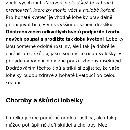
zcela vyschnout.
Zároveň je ale důležité zabránit
přemokření, které by mohlo vést k hnilobě kořenů
.
Pro bohaté kvetení je vhodné lobelky pravidelně
přihnojovat hnojivem s vyšším obsahem draslíku.
Odstraňováním odkvetlých květů podpoříte tvorbu
nových poupat a prodlžíte tak dobu kvetení
. Lobelky
jsou poměrně odolné rostliny, ale i tak je dobré je
chránit před škůdci, jako jsou mšice nebo svilušky. V
případě napadení je možné použít vhodný insekticid.
Dodržováním těchto tipů a triků si zajistíte, že vaše
lobelky budou zdravé a bohatě kvetoucí po celou
sezónu.
Choroby a škůdci lobelky
Lobelka je sice poměrně odolná rostlina, ale i tak ji
můžou potrápit někteří škůdci a choroby. Mezi