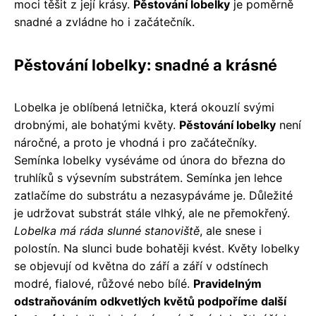
moci těšit z její krásy.
Pěstování lobelky
je poměrně
snadné a zvládne ho i začátečník.
Pěstování lobelky: snadné a krásné
Lobelka je oblíbená letnička, která okouzlí svými
drobnými, ale bohatými květy.
Pěstování lobelky
není
náročné, a proto je vhodná i pro začátečníky.
Semínka lobelky vyséváme od února do března do
truhlíků s výsevním substrátem. Semínka jen lehce
zatlačíme do substrátu a nezasypáváme je. Důležité
je udržovat substrát stále vlhký, ale ne přemokřený.
Lobelka má ráda slunné stanoviště
, ale snese i
polostín. Na slunci bude bohatěji kvést. Květy lobelky
se objevují od května do září a září v odstínech
modré, fialové, růžové nebo bílé.
Pravidelným
odstraňováním odkvetlých květů podpoříme další