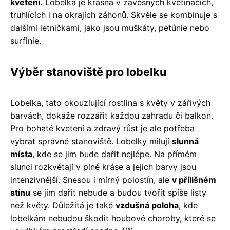
kvetení.
Lobelka je krásná v závěsných květináčích,
truhlících i na okrajích záhonů. Skvěle se kombinuje s
dalšími letničkami, jako jsou muškáty, petúnie nebo
surfinie.
Výběr stanoviště pro lobelku
Lobelka, tato okouzlující rostlina s květy v zářivých
barvách, dokáže rozzářit každou zahradu či balkon.
Pro bohaté kvetení a zdravý růst je ale potřeba
vybrat správné stanoviště. Lobelky milují
slunná
místa
, kde se jim bude dařit nejlépe. Na přímém
slunci rozkvétají v plné kráse a jejich barvy jsou
intenzivnější. Snesou i mírný polostín, ale
v přílišném
stínu
se jim dařit nebude a budou tvořit spíše listy
než květy. Důležitá je také
vzdušná poloha
, kde
lobelkám nebudou škodit houbové choroby, které se