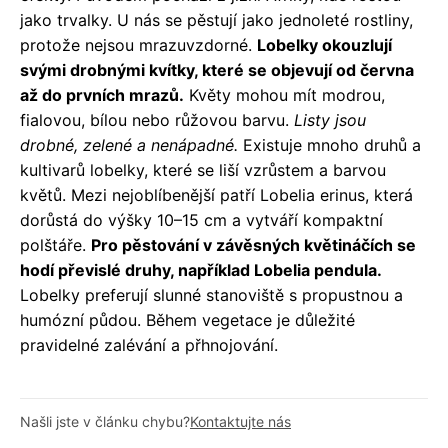
jako trvalky. U nás se pěstují jako jednoleté rostliny,
protože nejsou mrazuvzdorné.
Lobelky okouzlují
svými drobnými kvítky, které se objevují od června
až do prvních mrazů.
Květy mohou mít modrou,
fialovou, bílou nebo růžovou barvu.
Listy jsou
drobné, zelené a nenápadné.
Existuje mnoho druhů a
kultivarů lobelky, které se liší vzrůstem a barvou
květů. Mezi nejoblíbenější patří Lobelia erinus, která
dorůstá do výšky 10–15 cm a vytváří kompaktní
polštáře.
Pro pěstování v závěsných květináčích se
hodí převislé druhy, například Lobelia pendula.
Lobelky preferují slunné stanoviště s propustnou a
humózní půdou. Během vegetace je důležité
pravidelné zalévání a přhnojování.
Našli jste v článku chybu?
Kontaktujte nás