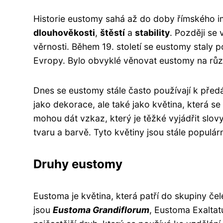
Historie eustomy sahá až do doby římského i
dlouhověkosti
,
štěstí
a
stability
. Později se
věrnosti. Během 19. století se eustomy staly p
Evropy. Bylo obvyklé věnovat eustomy na růz
Dnes se eustomy stále často používají k pře
jako dekorace, ale také jako květina, která se
mohou dát vzkaz, který je těžké vyjádřit slovy.
tvaru a barvě. Tyto květiny jsou stále populárn
Druhy eustomy
Eustoma je květina, která patří do skupiny če
jsou
Eustoma Grandiflorum
, Eustoma Exalta