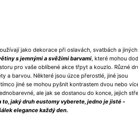
oužívají jako dekorace při oslavách, svatbách a jiných
větiny s jemnými a svěžími barvami
, které mohou do
oru pro vaše oblíbené akce třpyt a kouzlo. Různé d
ty a barvou. Některé jsou úzce přerostlé, jiné jsou
atímco jiné se mohou pyšnit kontrastem dvou nebo víc
o jednobarevné, ale jak se dostanou do konce, jejich stř
 to, jaký druh eustomy vyberete, jedno je jisté -
álek elegance každý den.