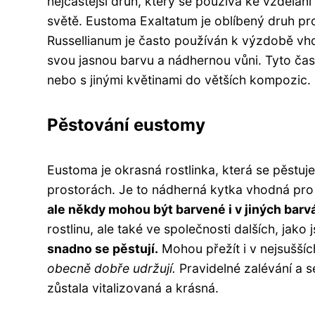
nejčastější druh, který se používá ke vzdělání
světě. Eustoma Exaltatum je oblíbený druh pr
Russellianum je často používán k výzdobě vh
svou jasnou barvu a nádhernou vůni. Tyto č
nebo s jinými květinami do větších kompozic.
Pěstování eustomy
Eustoma je okrasná rostlinka, která se pěstu
prostorách. Je to nádherná kytka vhodná pro 
ale někdy mohou být barvené i v jiných barv
rostlinu, ale také ve společnosti dalších, jako
snadno se pěstují.
Mohou přežít i v nejsuššíc
obecně dobře udržují.
Pravidelné zalévání a se
zůstala vitalizovaná a krásná.