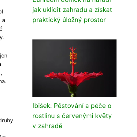
jak uklidit zahradu a získat
ol
praktický úložný prostor
 a
é
y.
jen
a
,
na.
Ibišek: Pěstování a péče o
rostlinu s červenými květy
 druhy
v zahradě