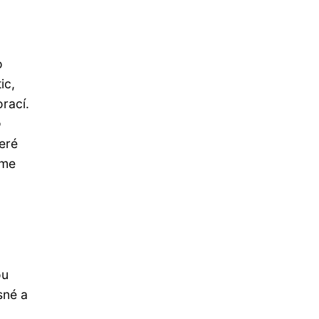
o
ic,
rací.
o
eré
íme
ou
sné a