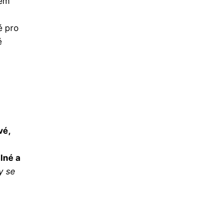
lém
é pro
ě
vé,
lné a
y se