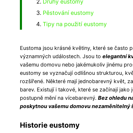
Druhy eustomy
Pěstování eustomy
Tipy na použití eustomy
Eustoma jsou krásné květiny, které se často p
významných událostech. Jsou to
elegantní k
vašemu domovu nebo jakémukoliv jinému prost
eustomy se vyznačují odlišnou strukturou, kvě
rozšířené. Některé mají jednobarevný květ, z
barev. Existují i takové, které se začínají jak
postupně mění na vícebarevný.
Bez ohledu na
poskytnou vašemu domovu nezaměnitelný š
Historie eustomy