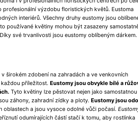
 doma i v profesionálních floristických centrech po ce
o profesionální výzdobu floristických květů. Eustoma
odných interiérů. Všechny druhy eustomy jsou oblíben
asto používané květiny mohou být zasazeny samostatn
 Díky své trvanlivosti jsou eustomy oblíbeným dárkem.
je v širokém zdobení na zahradách a ve venkovních
každou příležitost.
Eustomy jsou obvykle bílé a růžo
ách.
Tyto květiny lze pěstovat nejen jako samostatnou
 jsou záhony, zahradní zídky a ploty.
Eustomy jsou odo
h oblastech a jsou vysoce odolné vůči počasí.
Eustom
říznutí odumírajících částí stačí k tomu, aby rostlinka