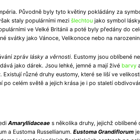
mpéria. Původně byly tyto květiny pokládány za symb
 však staly populárními mezi
šlechtou
jako symbol lásky
opulárními ve Velké Británii a poté byly předány do cel
né svátky jako Vánoce, Velikonoce nebo na narozenin
dávání zpráv
lásky a věrnosti
. Eustomy jsou oblíbené ne
 dává jako dárek. Jsou lehké, jemné a mají živé
barvy
 Existují různé druhy eustomy, které se liší ve velikosti
í po celém světě a jejich krása je i po staletí obdivová
ledi
Amaryllidaceae
s několika druhy, jejichž oblíbené
tum a Eustoma Russellianum.
Eustoma Grandiflorum
je