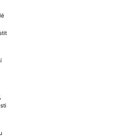
dé
tit
í
,
sti
u