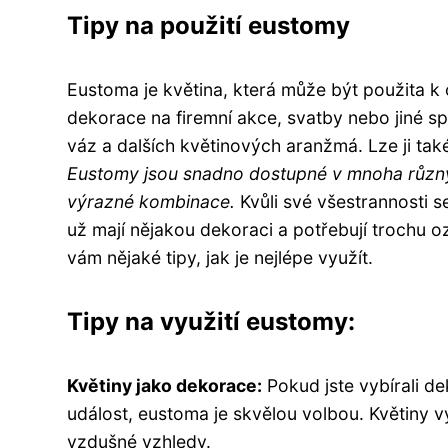
Tipy na použití eustomy
Eustoma je květina, která může být použita k
dekorace na firemní akce, svatby nebo jiné s
váz a dalších květinových aranžmá. Lze ji tak
Eustomy jsou snadno dostupné v mnoha různý
výrazné kombinace.
Kvůli své všestrannosti 
už mají nějakou dekoraci a potřebují trochu o
vám nějaké tipy, jak je nejlépe využít.
Tipy na využití eustomy:
Květiny jako dekorace:
Pokud jste vybírali de
událost, eustoma je skvělou volbou. Květiny vy
vzdušné vzhledy.