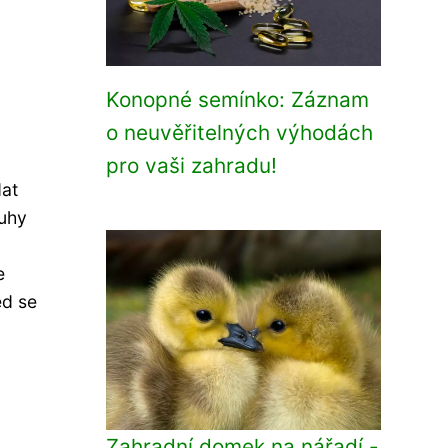
Konopné semínko: Záznam
o neuvěřitelných výhodách
pro vaši zahradu!
dat
ruhy
e
ed se
Zahradní domek na nářadí -