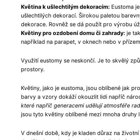
Květina k ušlechtilým dekoracím:
Eustoma je
ušlechtilých dekorací. Širokou paletou bare
dekorace. Rovněž se dá použít pro výrobu ú
Květiny pro ozdobení domu či zahrady:
je ta
například na parapet, v oknech nebo v přízem
Využití eustomy se neskončí. Je to skvělý způ
prostory.
Květiny, jako je eustoma, jsou oblíbené jak pro
barvy a vzory dokáží okouzlit lidi napříč nár
které napříč generacemi udělují atmosféře ra
jsou tyto květiny oblíbené mezi mnoha druhy li
V dnešní době, kdy je kladen důraz na životní 