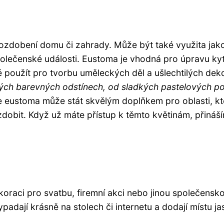
 ozdobení domu či zahrady. Může být také využita jak
polečenské události. Eustoma je vhodná pro úpravu kyt
é použít pro tvorbu uměleckých děl a ušlechtilých deko
ch barevných odstínech, od sladkých pastelových p
se eustoma může stát skvělým doplňkem pro oblasti, kt
zdobit. Když už máte přístup k těmto květinám, přináš
koraci pro svatbu, firemní akci nebo jinou společensk
padají krásně na stolech či internetu a dodají místu ja