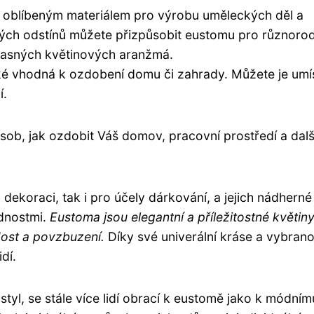
 oblíbeným materiálem pro výrobu uměleckých děl a
vných odstínů můžete přizpůsobit eustomu pro různoro
žasných květinových aranžmá.
ké vhodná k ozdobení domu či zahrady. Můžete je umís
í.
sob, jak ozdobit Váš domov, pracovní prostředí a dalš
 dekoraci, tak i pro účely dárkování, a jejich nádherné
odnostmi.
Eustoma jsou elegantní a příležitostné květiny
dost a povzbuzení.
Díky své univerální kráse a vybrano
dí.
styl, se stále více lidí obrací k eustomě jako k módním