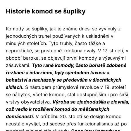
Historie komod se šuplíky
Komody se šuplíky, jak je známe dnes, se vyvinuly z
jednoduchých truhel používaných k uskladnění v
minulých stoletích. Tyto truhly, často těžké a
nepraktické, se postupně zdokonalovaly. V 17. století, v
období baroka, se objevují první komody s výsuvnými
zásuvkami.
Tyto rané komody, často bohatě zdobené
řezbami a intarziemi, byly symbolem luxusu a
bohatství a nacházely se především v šlechtických
sídlech.
S nástupem průmyslové revoluce v 19. století
se nábytek, včetně komod, stal dostupnějším i pro širší
vrstvy obyvatelstva.
Výroba se zjednodušila a zlevnila,
což vedlo k rozšíření komod do měšťanských
domácností.
V průběhu 20. století se design komod
neustále vyvíjel, od secese přes funkcionalismus až po
moderní minimalistické styly.
Dnes jsou komody se