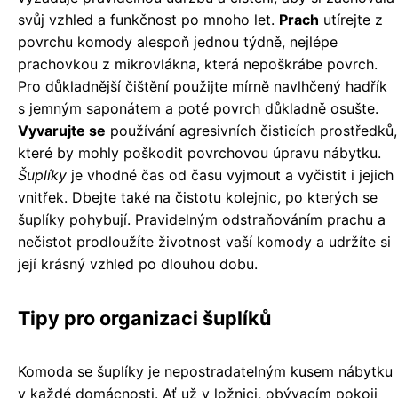
svůj vzhled a funkčnost po mnoho let.
Prach
utírejte z
povrchu komody alespoň jednou týdně, nejlépe
prachovkou z mikrovlákna, která nepoškrábe povrch.
Pro důkladnější čištění použijte mírně navlhčený hadřík
s jemným saponátem a poté povrch důkladně osušte.
Vyvarujte se
používání agresivních čisticích prostředků,
které by mohly poškodit povrchovou úpravu nábytku.
Šuplíky
je vhodné čas od času vyjmout a vyčistit i jejich
vnitřek. Dbejte také na čistotu kolejnic, po kterých se
šuplíky pohybují. Pravidelným odstraňováním prachu a
nečistot prodloužíte životnost vaší komody a udržíte si
její krásný vzhled po dlouhou dobu.
Tipy pro organizaci šuplíků
Komoda se šuplíky je nepostradatelným kusem nábytku
v každé domácnosti. Ať už v ložnici, obývacím pokoji