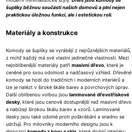
šuplíky běžnou součástí našich domovů a plní nejen
praktickou úložnou funkci, ale i estetickou roli.
Materiály a konstrukce
Komody se šuplíky se vyrábějí z nejrůznějších materiálů,
z nichž každý má své vlastní jedinečné vlastnosti. Mezi
nejoblíbenější materiály patří
masivní dřevo
, které je
ceněné pro svou odolnost a nadčasový vzhled.
Dřevěné
komody
se hodí do tradičních i moderních interiérů a
lze je nalézt v široké škále barev a povrchových úprav.
Další oblíbenou volbou jsou
laminované dřevotřískové
desky
, které jsou cenově dostupnější než masivní dřevo
a nabízejí širokou škálu barev a vzorů. Laminované
desky jsou také odolné proti poškrábání a snadno se
udržují. Pro milovníky moderního designu jsou k
dispozici
komody z kovu a skla
, které dodají interiéru