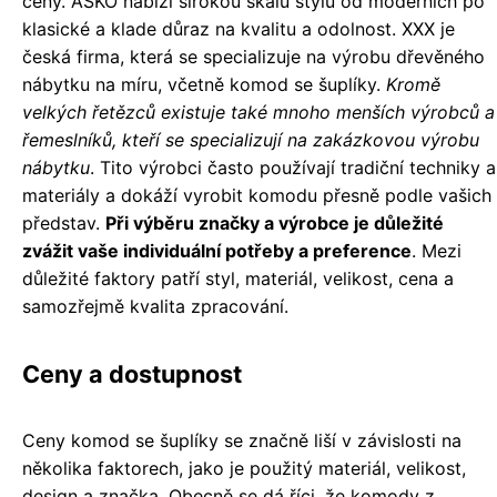
ceny. ASKO nabízí širokou škálu stylů od moderních po
klasické a klade důraz na kvalitu a odolnost. XXX je
česká firma, která se specializuje na výrobu dřevěného
nábytku na míru, včetně komod se šuplíky.
Kromě
velkých řetězců existuje také mnoho menších výrobců a
řemeslníků, kteří se specializují na zakázkovou výrobu
nábytku
. Tito výrobci často používají tradiční techniky a
materiály a dokáží vyrobit komodu přesně podle vašich
představ.
Při výběru značky a výrobce je důležité
zvážit vaše individuální potřeby a preference
. Mezi
důležité faktory patří styl, materiál, velikost, cena a
samozřejmě kvalita zpracování.
Ceny a dostupnost
Ceny komod se šuplíky se značně liší v závislosti na
několika faktorech, jako je použitý materiál, velikost,
design a značka. Obecně se dá říci, že komody z