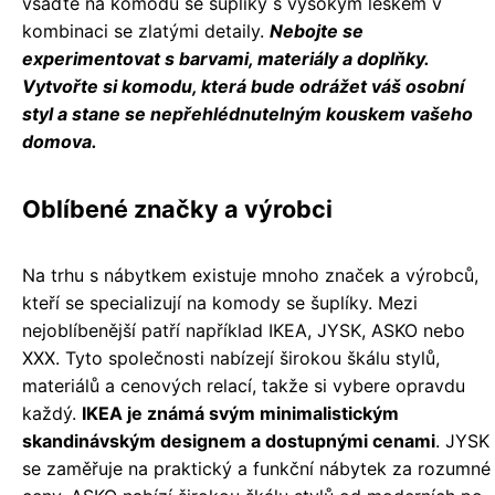
vsaďte na komodu se šuplíky s vysokým leskem v
kombinaci se zlatými detaily.
Nebojte se
experimentovat s barvami, materiály a doplňky.
Vytvořte si komodu, která bude odrážet váš osobní
styl a stane se nepřehlédnutelným kouskem vašeho
domova.
Oblíbené značky a výrobci
Na trhu s nábytkem existuje mnoho značek a výrobců,
kteří se specializují na komody se šuplíky. Mezi
nejoblíbenější patří například IKEA, JYSK, ASKO nebo
XXX. Tyto společnosti nabízejí širokou škálu stylů,
materiálů a cenových relací, takže si vybere opravdu
každý.
IKEA je známá svým minimalistickým
skandinávským designem a dostupnými cenami
. JYSK
se zaměřuje na praktický a funkční nábytek za rozumné