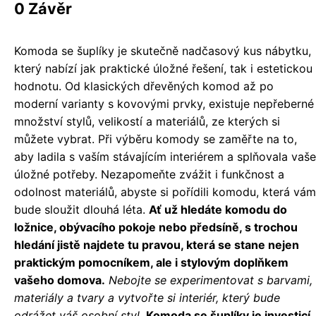
0 Závěr
Komoda se šuplíky je skutečně nadčasový kus nábytku,
který nabízí jak praktické úložné řešení, tak i estetickou
hodnotu. Od klasických dřevěných komod až po
moderní varianty s kovovými prvky, existuje nepřeberné
množství stylů, velikostí a materiálů, ze kterých si
můžete vybrat. Při výběru komody se zaměřte na to,
aby ladila s vaším stávajícím interiérem a splňovala vaše
úložné potřeby. Nezapomeňte zvážit i funkčnost a
odolnost materiálů, abyste si pořídili komodu, která vám
bude sloužit dlouhá léta.
Ať už hledáte komodu do
ložnice, obývacího pokoje nebo předsíně, s trochou
hledání jistě najdete tu pravou, která se stane nejen
praktickým pomocníkem, ale i stylovým doplňkem
vašeho domova.
Nebojte se experimentovat s barvami,
materiály a tvary a vytvořte si interiér, který bude
odrážet váš osobní styl.
Komoda se šuplíky je investicí,