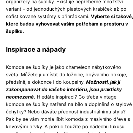
organizéry na šuplíky. Existuje nepřeberné množství
variant - od jednoduchých plastových krabiček až po
sofistikované systémy s přihrádkami.
Vyberte si takové,
které budou vyhovovat vašim potřebám a prostoru v
šuplíku.
Inspirace a nápady
Komoda se šuplíky je jako chameleon nábytkového
světa. Můžete ji umístit do ložnice, obývacího pokoje,
předsíně, a dokonce i do koupelny.
Možnosti, jak ji
zakomponovat do vašeho interiéru, jsou prakticky
neomezené.
Hledáte inspiraci? Co třeba vintage
komoda se šuplíky natřená na bílo a doplněná o stylové
úchytky? Nebo dáváte přednost industriálnímu stylu?
Pak by se vám mohla líbit komoda z masivního dřeva s
kovovými prvky. A pokud toužíte po nádechu luxusu,