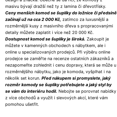
masivu bývají dražší než ty z lamina či dřevotřísky.
Ceny menších komod se šuplíky do ložnice či předsíně
začínají už na cca 2 000 Kč,
zatímco za luxusnější a
rozměrnější kusy z masivního dřeva s propracovanými
detaily můžete zaplatit i více než 20 000 Kč.
Dostupnost komod se šuplíky je široká.
Zakoupit je
můžete v kamenných obchodech s nábytkem, ale i
online u specializovaných prodejců. Při výběru online
prodejce se zaměřte na recenze ostatních zákazníků a
nezapomeňte zohlednit i cenu dopravy, která se může u
rozměrnějšího nábytku, jako je komoda, vyšplhat i na
několik set korun.
Před nákupem si promyslete, jaký
rozměr komody se šuplíky potřebujete a jaký styl by
se vám do interiéru hodil.
Nebojte se porovnat nabídky
z více obchodů a využít i slevových akcí, které vám
pomohou ušetřit.