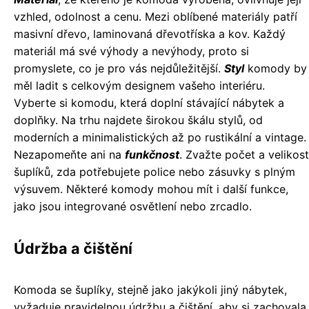
vzhled, odolnost a cenu. Mezi oblíbené materiály patří
masivní dřevo, laminovaná dřevotříska a kov. Každý
materiál má své výhody a nevýhody, proto si
promyslete, co je pro vás nejdůležitější.
Styl
komody by
měl ladit s celkovým designem vašeho interiéru.
Vyberte si komodu, která doplní stávající nábytek a
doplňky. Na trhu najdete širokou škálu stylů, od
moderních a minimalistických až po rustikální a vintage.
Nezapomeňte ani na
funkčnost
. Zvažte počet a velikost
šuplíků, zda potřebujete police nebo zásuvky s plným
výsuvem. Některé komody mohou mít i další funkce,
jako jsou integrované osvětlení nebo zrcadlo.
Údržba a čištění
Komoda se šuplíky, stejně jako jakýkoli jiný nábytek,
vyžaduje pravidelnou údržbu a čištění, aby si zachovala