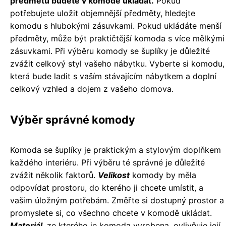
předmětů budete v komodě ukládat.
Pokud
potřebujete uložit objemnější předměty, hledejte
komodu s hlubokými zásuvkami. Pokud ukládáte menší
předměty, může být praktičtější komoda s více mělkými
zásuvkami. Při výběru komody se šuplíky je důležité
zvážit celkový styl vašeho nábytku. Vyberte si komodu,
která bude ladit s vaším stávajícím nábytkem a doplní
celkový vzhled a dojem z vašeho domova.
Výběr správné komody
Komoda se šuplíky je praktickým a stylovým doplňkem
každého interiéru. Při výběru té správné je důležité
zvážit několik faktorů.
Velikost
komody by měla
odpovídat prostoru, do kterého ji chcete umístit, a
vašim úložným potřebám. Změřte si dostupný prostor a
promyslete si, co všechno chcete v komodě ukládat.
Materiál
, ze kterého je komoda vyrobena, ovlivňuje její