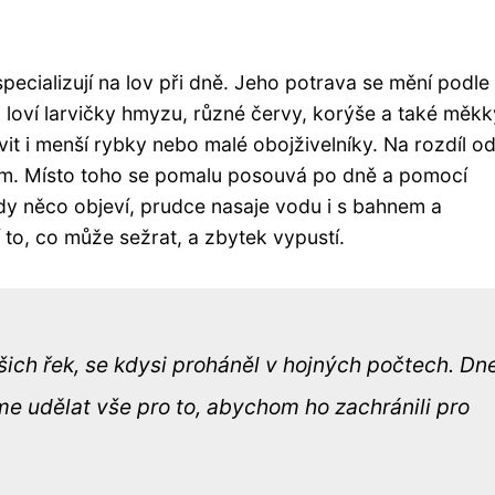
specializují na lov při dně. Jeho potrava se mění podle
i loví larvičky hmyzu, různé červy, korýše a také měkk
it i menší rybky nebo malé obojživelníky. Na rozdíl o
cem. Místo toho se pomalu posouvá po dně a pomocí
, kdy něco objeví, prudce nasaje vodu i s bahnem a
 to, co může sežrat, a zbytek vypustí.
šich řek, se kdysi proháněl v hojných počtech. Dn
íme udělat vše pro to, abychom ho zachránili pro