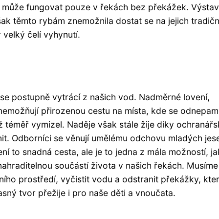
o může fungovat pouze v řekách bez překážek. Výsta
ak těmto rybám znemožnila dostat se na jejich tradičn
 velký čelí vyhynutí.
 se postupně vytrácí z našich vod. Nadměrné lovení,
emožňují přirozenou cestu na místa, kde se odnepam
 téměř vymizel. Naděje však stále žije díky ochranář
it. Odborníci se věnují umělému odchovu mladých jese
ní to snadná cesta, ale je to jedna z mála možností, ja
enahraditelnou součástí života v našich řekách. Musíme
ho prostředí, vyčistit vodu a odstranit překážky, kte
asný tvor přežije i pro naše děti a vnoučata.