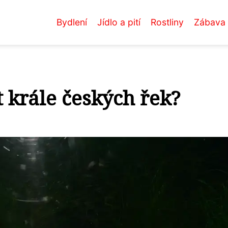
Bydlení
Jídlo a pití
Rostliny
Zábava
t krále českých řek?