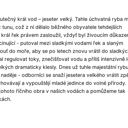
kutečný král vod – jeseter velký. Tahle úchvatná ryba 
ž tunu, což z ní dělalo běžného obyvatele tehdejších
u král řek právem zasloužil, vždyť byl živoucím důkaz
scinující - putoval mezi sladkými vodami řek a slaným
ouť do moře, aby se po letech znovu vrátil do sladký
regulovat toky, znečišťovat vodu a příliš intenzivně l
lkých dramaticky klesly. Dnes už tuhle majestátní ryb
aděje - odborníci se snaží jesetera velkého vrátit zp
hovávají a vypouštějí mladé jedince do volné přírody.
ohoto říčního obra v našich vodách a pomůžeme tak
kách.