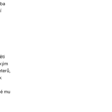
vba
í
ěti
ským
terů,
k
ré mu