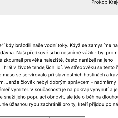
Prokop Krej
teří kdy brázdili naše vodní toky. Když se zamyslíme n
adávna. Naši předkové si ho nesmírně vážili - byl pro n
 zkoumají pravěká naleziště, často narážejí na jeho
 hrál v životě tehdejších lidí. Ve středověku se tento ř
 maso se servírovalo při slavnostních hostinách a kav
tem. Jenže člověk nebyl dobrým správcem - nadměrný
éměř vymizel. V současnosti je na pokraji vyhynutí a j
e snaží jeho populaci obnovit, ale jde o běh na dlouhou
hle úžasnou rybu zachránili pro ty, kteří přijdou po ná