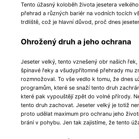
Tento úžasný koloběh života jesetera velkéh
přehrad a různých bariér na vodních tocích vš
trdliště, což je hlavní důvod, proč dnes jeseter
Ohrožený druh a jeho ochrana
Jeseter velký, tento vznešený obr našich řek,
špinavé řeky a všudypřítomné přehrady mu zn
rozmnožoval. To vše vedlo k tomu, že dnes už
programům, které se snaží tento druh zachrán
které pak vypouštějí zpět do volné přírody. Ne
tento druh zachovat. Jeseter velký je totiž n
proto udělat maximum pro ochranu jeho životní
brání v pohybu. Jen tak zajistíme, že tento úž