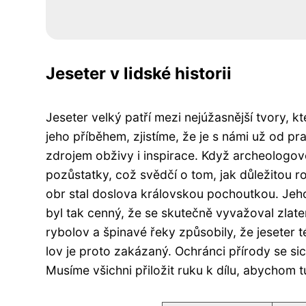
Jeseter v lidské historii
Jeseter velký patří mezi nejúžasnější tvory, k
jeho příběhem, zjistíme, že je s námi už od pr
zdrojem obživy i inspirace. Když archeologové
pozůstatky, což svědčí o tom, jak důležitou roli
obr stal doslova královskou pochoutkou. Jeho
byl tak cenný, že se skutečně vyvažoval zla
rybolov a špinavé řeky způsobily, že jeseter t
lov je proto zakázaný. Ochránci přírody se sic
Musíme všichni přiložit ruku k dílu, abychom tu