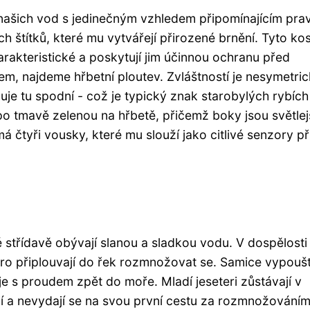
e našich vod s jedinečným vzhledem připomínajícím pra
h štítků, které mu vytvářejí přirozené brnění. Tyto ko
harakteristické a poskytují jim účinnou ochranu před
sem, najdeme hřbetní ploutev. Zvláštností je nesymetri
uje tu spodní - což je typický znak starobylých rybích
o tmavě zelenou na hřbetě, přičemž boky jsou světlej
 čtyři vousky, které mu slouží jako citlivé senzory př
 střídavě obývají slanou a sladkou vodu. V dospělosti ž
aro připlouvají do řek rozmnožovat se. Samice vypouští
je s proudem zpět do moře. Mladí jeseteri zůstávají v
í a nevydají se na svou první cestu za rozmnožováním