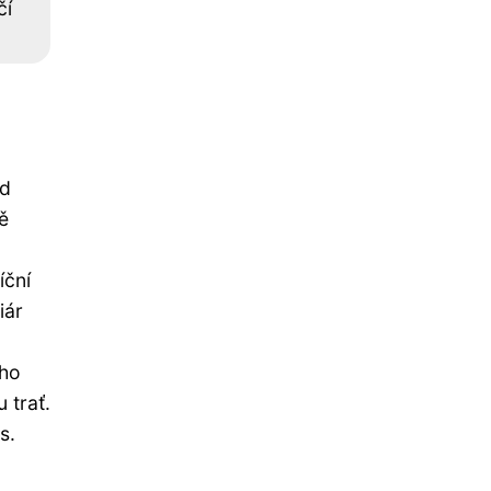
čí
ad
ě
íční
iár
eho
 trať.
s.