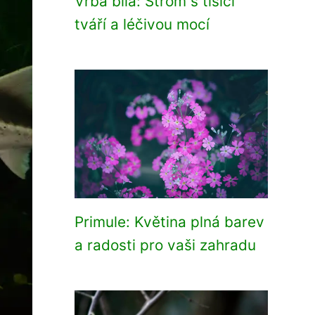
Vrba bílá: Strom s tisíci
tváří a léčivou mocí
Primule: Květina plná barev
a radosti pro vaši zahradu