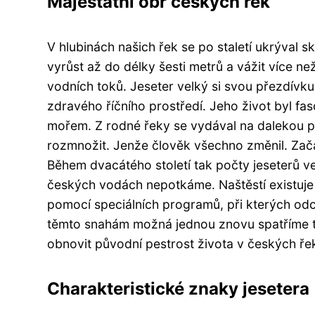
Majestátní obr českých řek
V hlubinách našich řek se po staletí ukrýval s
vyrůst až do délky šesti metrů a vážit více ne
vodních toků. Jeseter velký si svou přezdívk
zdravého říčního prostředí. Jeho život byl fa
mořem. Z rodné řeky se vydával na dalekou p
rozmnožit. Jenže člověk všechno změnil. Začal 
Během dvacátého století tak počty jeseterů ve
českých vodách nepotkáme. Naštěstí existuje n
pomocí speciálních programů, při kterých odc
těmto snahám možná jednou znovu spatříme t
obnovit původní pestrost života v českých ře
Charakteristické znaky jesetera