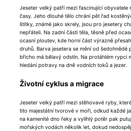
Jeseter velký patří mezi fascinující obyvatel
časy. Jeho dlouhé tělo chrání pět řad kostěnýc
štítky, známé jako skrely, jsou pro jesetery c
nepřáteli. Na zadní části těla, těsně před oca
ocasní ploutev, kde horní část výrazně přesah
druhů. Barva jesetera se mění od šedohnědé p
břicho má bělavý odstín. Na protáhlém rypci má
hledání potravy na dně vodních toků a jezer.
Životní cyklus a migrace
Jeseter velký patří mezi stěhovavé ryby, které
tito majestátní tvorové v moři, odkud každé j
na kamenité dno řeky a vylíhlý potěr pak putu
mořských vodách několik let, dokud nedospěj