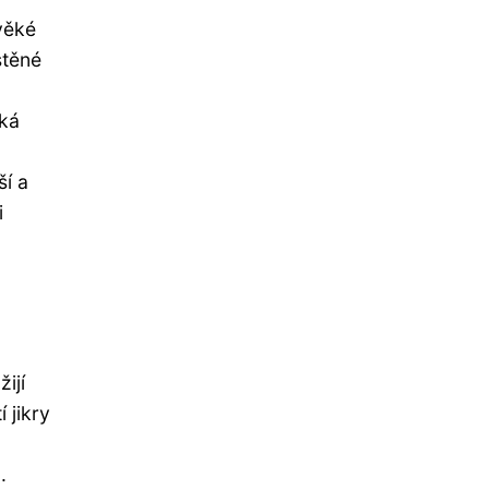
věké
stěné
cká
ší a
i
ijí
 jikry
.