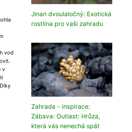
Jinan dvoulaločný: Exotická
mohla
rostlina pro vaši zahradu
em
ch vod
ovit.
u v
ět
 Díky
Zahrada - inspirace:
Zábava: Outlast: Hrůza,
která vás nenechá spát