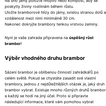
Na dno jámy položte hnojivo nebo kompost, aby se
poskytly živiny rostlinám během růstu.
Uložte bramborové hlízy do jámy, svislou stranou dolů a
vzdálenost mezi nimi minimálně 30 cm.
Nakonec dokryjte brambory tenkou vrstvou zeminy.
Nyní je vaše zahrada připravena na
úspěšný růst
brambor
!
Výběr vhodného druhu brambor
Sázení brambor je oblíbenou činností zahrádkářů po
celém světě. Pokud se chystáte zasadit své vlastní
brambory, jednou z nejdůležitějších otázek je, jaký druh
brambor vybrat. Existuje mnoho různých druhů brambor
a každý se hodí na jiný účel. Proto si připravte
následující informace, které vám pomohou vybrat