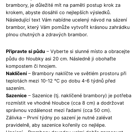
brambory, je důležité mít na paměti postup krok za
krokem, abyste dosáhli co nejlepších výsledků.
Následující text Vám nabídne ucelený návod na sázení
brambor, který Vám pomůže vytvořit krásnou zahrádku
plnou chutných a zdravých brambor.
Připravte si půdu
– Vyberte si slunné místo a obracejte
půdu do hloubky asi 20 cm. Následně ji obohaťte
kompostem či hnojem.
Naklíčení
– Brambory naklíčte ve světlém prostoru při
teplotách mezi 10-12 °C po dobu 4-6 týdnů před
sazením.
Sazenice
– Sazenice (tj. naklíčené brambory) je potřeba
rozmístit ve vhodné hloubce (cca 8 cm) a dodržovat
správnou vzdálenost mezi řadami (cca 50 cm).
Zálivka – První týdny po sazení je nutné zalévat
pravidelně, aby sazenice kořenily co nejlépe.