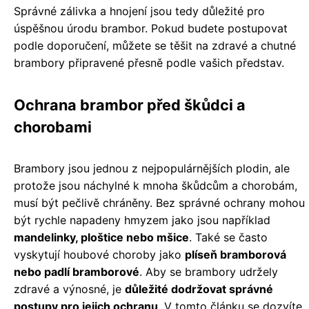
Správné zálivka a hnojení jsou tedy důležité pro
úspěšnou úrodu brambor. Pokud budete postupovat
podle doporučení, můžete se těšit na zdravé a chutné
brambory připravené přesně podle vašich představ.
Ochrana brambor před škůdci a
chorobami
Brambory jsou jednou z nejpopulárnějších plodin, ale
protože jsou náchylné k mnoha škůdcům a chorobám,
musí být pečlivě chráněny. Bez správné ochrany mohou
být rychle napadeny hmyzem jako jsou například
mandelinky, ploštice nebo mšice
. Také se často
vyskytují houbové choroby jako
plíseň bramborová
nebo padlí bramborové
. Aby se brambory udržely
zdravé a výnosné, je
důležité dodržovat správné
postupy pro jejich ochranu
. V tomto článku se dozvíte