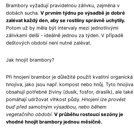
Brambory vyžadují pravidelnou zálivku, zejména v
dobách sucha.
V prvním týdnu po výsadbě je dobré
zalévat každý den, aby se rostliny správně uchytily.
Potom už by měla být intervaly mezi jednotlivými
zálivkami delší - ideálně jednou za týden. V případě
deštových období není nutné zalévat.
Jak hnojit brambory?
Při hnojení brambor je důležité použít kvalitní organická
hnojiva, jako jsou např. kompost nebo hnůj. Tyto hnojiva
obsahují potřebné živiny (dusík, fosfor, draslík), ale také
pomáhají udržovat vlhkost půdy.
Hnojení lze provést
buď před samotným výsadbou, nebo během
vegetačního období.
V průběhu rostoucí sezóny je
vhodné hnojit brambory jednou měsíčně.