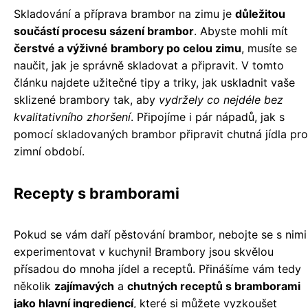
Skladování a příprava brambor na zimu je
důležitou
součástí procesu sázení brambor
. Abyste mohli mít
čerstvé a výživné brambory po celou zimu
, musíte se
naučit, jak je správně skladovat a připravit. V tomto
článku najdete užitečné tipy a triky, jak uskladnit vaše
sklizené brambory tak, aby
vydržely co nejdéle bez
kvalitativního zhoršení
. Připojíme i pár nápadů, jak s
pomocí skladovaných brambor připravit chutná jídla pro
zimní období.
Recepty s bramborami
Pokud se vám daří pěstování brambor, nebojte se s nimi
experimentovat v kuchyni! Brambory jsou skvělou
přísadou do mnoha jídel a receptů. Přinášíme vám tedy
několik
zajímavých
a
chutných receptů s bramborami
jako hlavní ingrediencí
, které si můžete vyzkoušet