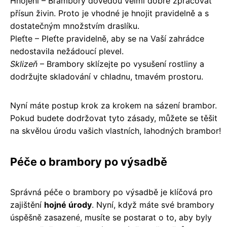
Hnojení – Brambory dovedou velmi dobře zpracovat
přísun živin. Proto je vhodné je hnojit pravidelně a s
dostatečným množstvím draslíku.
Pleťte – Pleťte pravidelně, aby se na Vaší zahrádce
nedostavila nežádoucí plevel.
Sklizeň
– Brambory sklízejte po vysušení rostliny a
dodržujte skladování v chladnu, tmavém prostoru.
Nyní máte postup krok za krokem na sázení brambor.
Pokud budete dodržovat tyto zásady, můžete se těšit
na skvělou úrodu vašich vlastních, lahodných brambor!
Péče o brambory po výsadbě
Správná péče o brambory po výsadbě je klíčová pro
zajištění
hojné úrody
. Nyní, když máte své brambory
úspěšně zasazené, musíte se postarat o to, aby byly