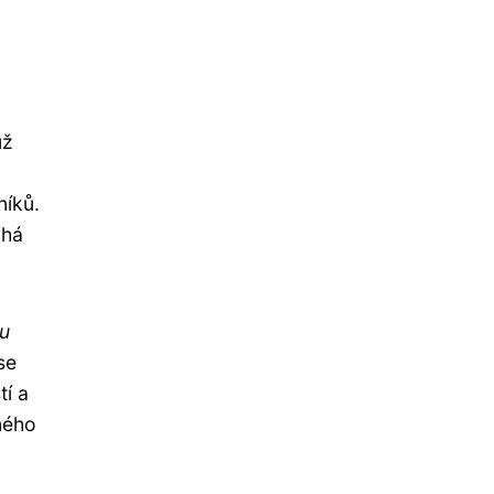
už
níků.
chá
ou
se
tí a
ného