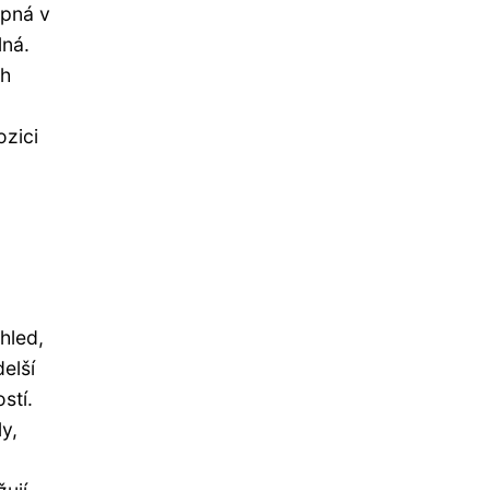
upná v
lná.
ch
ozici
hled,
elší
stí.
y,