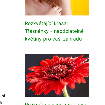
Rozkvétající krása:
Třásněnky - neodolatelné
květiny pro vaši zahradu
 si
a
Rozkvéte s nimi i vy: Tipy a