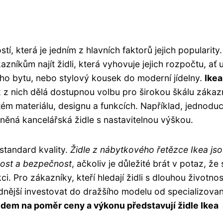
, která je jedním z hlavních faktorů jejich popularity.
níkům najít židli, která vyhovuje jejich rozpočtu, ať 
ho bytu, nebo stylový kousek do moderní jídelny.
Ikea
ž z nich dělá dostupnou volbu pro širokou škálu zákaz
itém materiálu, designu a funkcích. Například, jednodu
něná kancelářská židle s nastavitelnou výškou.
 standard kvality.
Židle z nábytkového řetězce Ikea js
nost a bezpečnost
, ačkoliv je důležité brát v potaz, že 
 Pro zákazníky, kteří hledají židli s dlouhou životnos
dnější investovat do dražšího modelu od specializova
edem na poměr ceny a výkonu představují židle Ikea