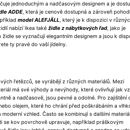
načuje jednoduchým a nadčasovým designem a je dost
idle ADDE
, která je cenově dostupná a zároveň pohod
apříklad
model ALEFJÄLL
, který je k dispozici v různý
dlí nabízí Ikea také
židle z nábytkových řad
, jako je
o židle se vyznačují elegantním designem a jsou k disp
te ty pravé do vaší jídelny.
kových řetězců, se vyrábějí z různých materiálů. Mezi
teriál má své výhody a nevýhody, které ovlivňují jak vz
ntně a nadčasově, jsou pevné a odolné. Pro zajištění d
nebo olejem, které ho chrání před poškrábáním a vlhko
a moderní vzhled. Často se kombinují s dalšími materiál
sti se kov povrchově upravuje, například práškovým