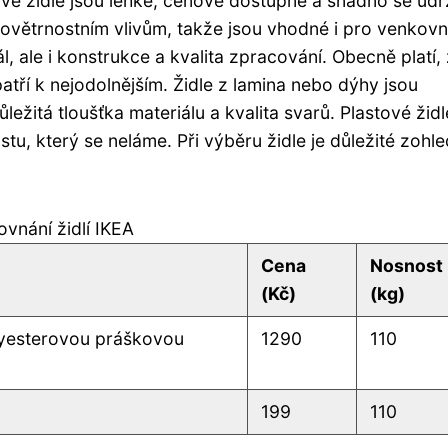
ové židle jsou lehké, cenově dostupné a snadno se udrž
povětrnostním vlivům, takže jsou vhodné i pro venkovn
l, ale i konstrukce a kvalita zpracování. Obecně platí,
atří k nejodolnějším. Židle z lamina nebo dýhy jsou
ležitá tloušťka materiálu a kvalita svarů. Plastové žid
u, který se neláme. Při výběru židle je důležité zohle
ovnání židlí IKEA
Cena
Nosnost
(Kč)
(kg)
lyesterovou práškovou
1290
110
199
110