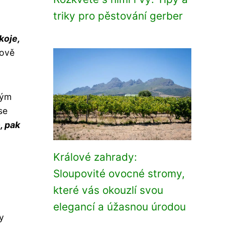
triky pro pěstování gerber
koje,
nově
ným
se
, pak
Králové zahrady:
Sloupovité ovocné stromy,
které vás okouzlí svou
elegancí a úžasnou úrodou
y