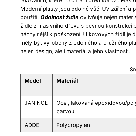
lakováním, které ho chrání před korozí. Plast
Moderní plasty jsou odolné vůči UV záření a 
použití.
Odolnost židle
ovlivňuje nejen materiá
židle z masivního dřeva s pevnou konstrukcí p
náchylnější k poškození. U kovových židlí je dů
měly být vyrobeny z odolného a pružného plast
nejen design, ale i materiál a jeho vlastnosti.
Sr
Model
Materiál
JANINGE
Ocel, lakovaná epoxidovou/po
barvou
ADDE
Polypropylen