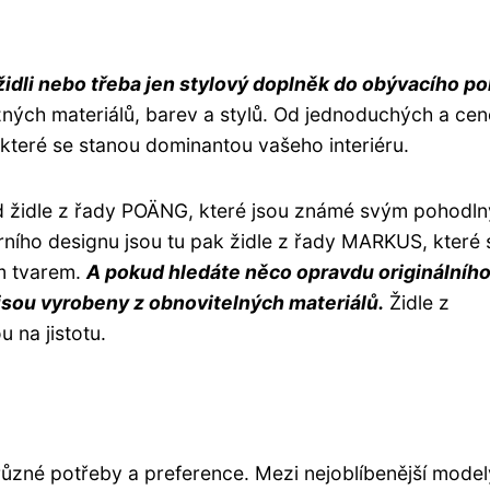
 židli nebo třeba jen stylový doplněk do obývacího po
ných materiálů, barev a stylů. Od jednoduchých a ce
teré se stanou dominantou vašeho interiéru.
klad židle z řady POÄNG, které jsou známé svým pohodl
ího designu jsou tu pak židle z řady MARKUS, které 
m tvarem.
A pokud hledáte něco opravdu originálního
 jsou vyrobeny z obnovitelných materiálů.
Židle z
 na jistotu.
í různé potřeby a preference. Mezi nejoblíbenější model