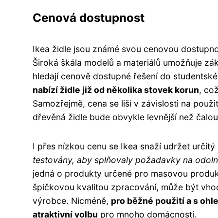
Cenová dostupnost
Ikea židle jsou známé svou cenovou dostupností
Široká škála modelů a materiálů umožňuje zákaz
hledají cenově dostupné řešení do studentské
nabízí židle již od několika stovek korun
, co
Samozřejmě, cena se liší v závislosti na použ
dřevěná židle bude obvykle levnější než čalou
I přes nízkou cenu se Ikea snaží udržet určitý
testovány, aby splňovaly požadavky na odol
jedná o produkty určené pro masovou produkci.
špičkovou kvalitou zpracování, může být vho
výrobce. Nicméně,
pro běžné použití a s ohl
atraktivní volbu
pro mnoho domácností.