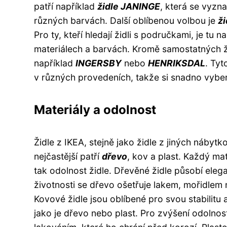
patří například
židle JANINGE
, která se vyz
různých barvách. Další oblíbenou volbou je
ž
Pro ty, kteří hledají židli s područkami, je tu n
materiálech a barvách. Kromě samostatných ži
například
INGERSBY
nebo
HENRIKSDAL
. Tyt
v různých provedeních, takže si snadno vybere
Materiály a odolnost
Židle z IKEA, stejně jako židle z jiných nábyt
nejčastější patří
dřevo
, kov a plast. Každý ma
tak odolnost židle. Dřevěné židle působí elega
životnosti se dřevo ošetřuje lakem, mořidlem 
Kovové židle jsou oblíbené pro svou stabilitu 
jako je dřevo nebo plast. Pro zvýšení odolno