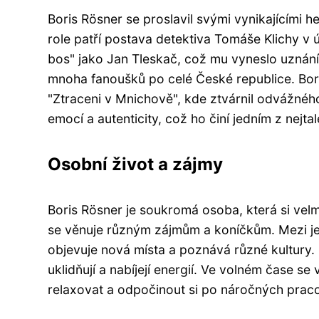
Boris Rösner se proslavil svými vynikajícími
role patří postava detektiva Tomáše Klichy v ú
bos" jako Jan Tleskač, což mu vyneslo uznání k
mnoha fanoušků po celé České republice. Bor
"Ztraceni v Mnichově", kde ztvárnil odvážného
emocí a autenticity, což ho činí jedním z nejt
Osobní život a zájmy
Boris Rösner je soukromá osoba, která si vel
se věnuje různým zájmům a koníčkům. Mezi jeh
objevuje nová místa a poznává různé kultury.
uklidňují a nabíjejí energií. Ve volném čase s
relaxovat a odpočinout si po náročných prac