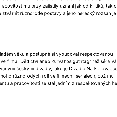
pracovitost mu brzy zajistily uznání jak od kritiků, tak 
e ztvárnit různorodé postavy a jeho herecký rozsah je
 mladém věku a postupně si vybudoval respektovanou
 ve filmu "Dědictví aneb Kurvahošigutntag" režiséra V
anými českými divadly, jako je Divadlo Na Fidlovačc
noho různorodých rolí ve filmech i seriálech, což mu
lentu a pracovitosti se stal jedním z respektovaných h