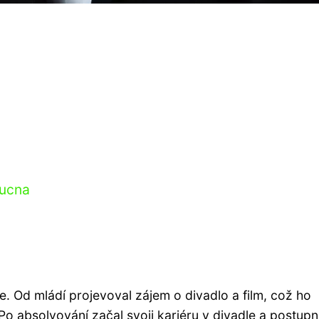
oucna
e. Od mládí projevoval zájem o divadlo a film, což ho
o absolvování začal svoji kariéru v divadle a postupn