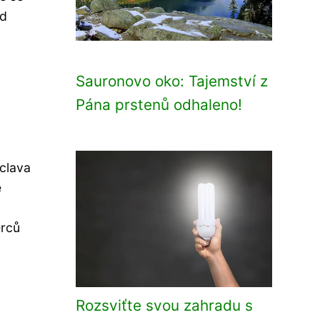
od
Sauronovo oko: Tajemství z
Pána prstenů odhaleno!
áclava
e
erců
Rozsviťte svou zahradu s