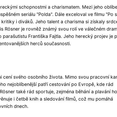
 hereckými schopnostmi a charismatem. Mezi jeho oblíb
spěšném seriálu "Polda". Dále exceloval ve filmu "Po st
ritiky i diváků. Jeho talent a charisma si získaly srdc
is Rösner je rovněž známý svou rolí ve válečném dra
 parašutistu Františka Fajtla. Jeho herecký projev je 
alentovanějších herců současnosti.
mi cení svého osobního života. Mimo svou pracovní kar
o nejoblíbenější patří cestování po Evropě, kde rád
 Rösner také rád sportuje, zejména běhání a plavání h
e věnuje i četbě knih a sledování filmů, což mu pomáhá
ovních dnech.