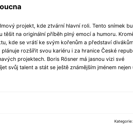
doucna
lmový projekt, kde ztvární hlavní roli. Tento snímek b
těšit na originální příběh plný emocí a humoru. Krom
ktu, kde se vrátí ke svým kořenům a představí diváků
 plánuje rozšířit svou kariéru i za hranice České repub
mavých projektech. Boris Rösner má jasnou vizi své
jet svůj talent a stát se ještě známějším jménem nejen 
Kategorie