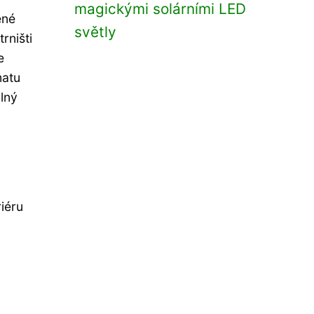
magickými solárními LED
ené
světly
rništi
e
matu
plný
iéru
o