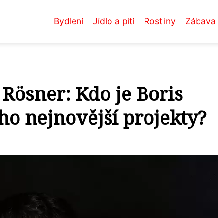
Bydlení
Jídlo a pití
Rostliny
Zábava
 Rösner: Kdo je Boris
eho nejnovější projekty?