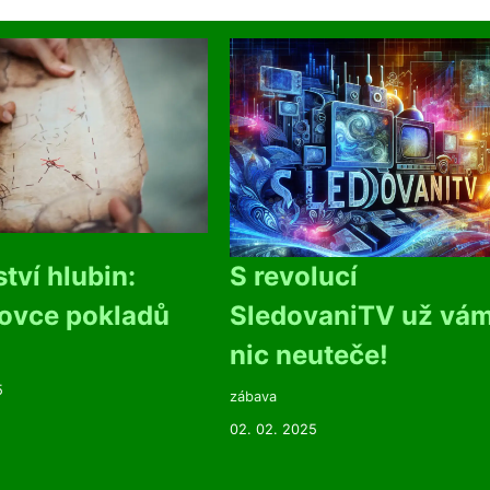
tví hlubin:
S revolucí
lovce pokladů
SledovaniTV už vá
nic neuteče!
5
zábava
02. 02. 2025