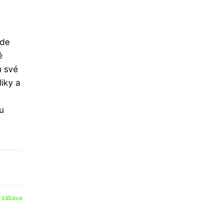
ude
ě
m své
liky a
u
:
zábava