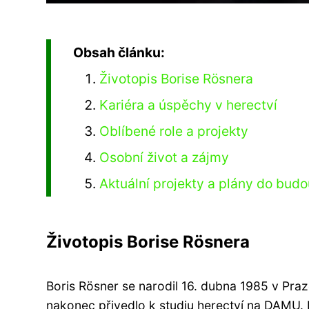
Obsah článku:
Životopis Borise Rösnera
Kariéra a úspěchy v herectví
Oblíbené role a projekty
Osobní život a zájmy
Aktuální projekty a plány do bud
Životopis Borise Rösnera
Boris Rösner se narodil 16. dubna 1985 v Praz
nakonec přivedlo k studiu herectví na DAMU. P