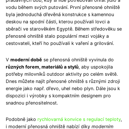
vodu během svých putování. První přenosné ohniště
byla jednoduchá dřevěná konstrukce s kamennou
deskou na spodní části, kterou používali lovci a
sběrači ve starověkém Egyptě. Během středověku se
přenosné ohniště stalo populární mezi vojáky a
cestovateli, kteří ho používali k vaření a grilování.
V
moderní době
se přenosná ohniště vyvinula do
různých forem, materiálů a stylů
, aby uspokojila
potřeby milovníků outdoor aktivity po celém světě.
Dnes můžete najít přenosné ohniště s různými zdroji
energie jako např. dřevo, uhel nebo plyn. Dále jsou k
dispozici i výrobky s kompaktním designem pro
snadnou přenositelnost.
Podobně jako
rychlovarná konvice s regulací teploty
,
i moderní přenosná ohniště nabízí díky
moderním