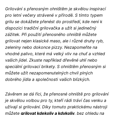
Grilování s přenosným ohništěm je skvělou inspirací
pro letní večery strávené v přírodě. S tímto typem
grilu se dokážete přenést do prostředí, kde není k
dispozici tradiční grilovačka a užít si jedinečný
zážitek. Při použití přenosného ohniště můžete
grilovat nejen klasické maso, ale i různé druhy ryb,
zeleniny nebo dokonce pizzy. Nezapomeňte na
vhodné palivo, které má velký vliv na chuť a vzhled
vašich jídel. Zkuste například dřevěné uhlí nebo
speciální grilovací brikety. S ohništěm přenosným si
můžete užít nezapomenutelných chvil plných
dobrého jídla a společnosti vašich blízkých.
Závěrem se dá říci, že
přenosné ohniště pro grilování
je skvělou volbou pro ty, kteří rádi tráví čas venku a
užívají si grilování
. Díky tomuto praktickému nástroji
můžete
grilovat kdekoliv a kdykoliv
, bez ohledu na