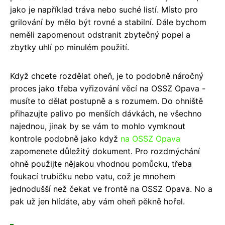
jako je například tráva nebo suché listí. Místo pro
grilování by mělo být rovné a stabilní. Dále bychom
neměli zapomenout odstranit zbytečný popel a
zbytky uhlí po minulém použití.
Když chcete rozdělat oheň, je to podobně náročný
proces jako třeba vyřizování věcí na OSSZ Opava -
musíte to dělat postupně a s rozumem. Do ohniště
přihazujte palivo po menších dávkách, ne všechno
najednou, jinak by se vám to mohlo vymknout
kontrole podobně jako když
na OSSZ Opava
zapomenete důležitý dokument. Pro rozdmýchání
ohně použijte nějakou vhodnou pomůcku, třeba
foukací trubičku nebo vatu, což je mnohem
jednodušší než čekat ve frontě na OSSZ Opava. No a
pak už jen hlídáte, aby vám oheň pěkně hořel.