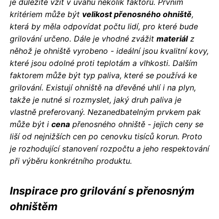
je důležité vzít v úvahu několik faktorů. Prvním
kritériem může být
velikost přenosného ohniště
,
která by měla odpovídat počtu lidí, pro které bude
grilování určeno. Dále je vhodné zvážit
materiál
z
něhož je ohniště vyrobeno - ideální jsou kvalitní kovy,
které jsou odolné proti teplotám a vlhkosti. Dalším
faktorem může být typ paliva, které se používá ke
grilování. Existují ohniště na dřevěné uhlí i na plyn,
takže je nutné si rozmyslet, jaký druh paliva je
vlastně preferovaný. Nezanedbatelným prvkem pak
může být i
cena
přenosného ohniště - jejich ceny se
liší od nejnižších cen po cenovku tisíců korun. Proto
je rozhodující stanovení rozpočtu a jeho respektování
při výběru konkrétního produktu.
Inspirace pro grilování s přenosným
ohništěm