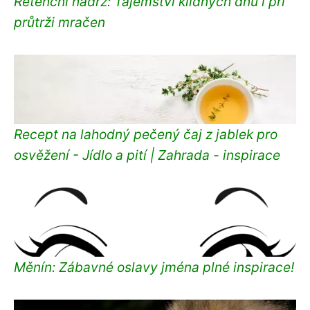
Retenční nádrž: Tajemství klidných dnů i při
průtrži mračen
Recept na lahodný pečený čaj z jablek pro
osvěžení - Jídlo a pití | Zahrada - inspirace
Měnín: Zábavné oslavy jména plné inspirace!