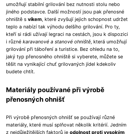
umožňují stabilní grilování bez nutnosti stolu nebo
jiného podstavce. Další možností jsou pak přenosné
ohniště s
víkem
, které zvyšují jejich schopnost udržet
teplo a nabízí tak výhodu delšího grilování. Pro ty,
kteří si rádi užívají legraci na cestách, jsou k dispozici
i různé
karavanové a stanové ohniště
, která umožňují
grilování při táboření a turistice. Bez ohledu na to,
jaký typ přenosného ohniště si vyberete, můžete se
těšit na vynikající chuť grilovaných jídel kdekoliv
budete chtít.
Materiály používané při výrobě
přenosných ohnišť
Při výrobě přenosných ohnišť se používají různé
materiály, které musí splňovat několik kritérií. Jedním
z nejdůležitějších faktorů je
odolnost proti vysokým