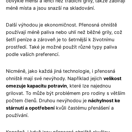
obvykle menší a lehčí než tradiční grily, takže zabírají
méně místa a jsou snazší na skladování.
Další výhodou je ekonomičnost. Přenosná ohniště
používají méně paliva nebo uhlí než běžné grily, což
šetří peníze a zároveň je to šetrnější k životnímu
prostředí. Také je možné použít různé typy paliva
podle vašich preferencí.
Nicméně, jako každá jiná technologie, i přenosná
ohniště mají své nevýhody. Například jejich
velikost
omezuje kapacitu potravin
, které lze najednou
grilovat. To může být problémem pro rodiny s větším
počtem členů. Druhou nevýhodou je
náchylnost ke
stárnutí a opotřebení
kvůli častému přenášení a
používání.
Konečně, i když jsou přenosná ohniště skvělou