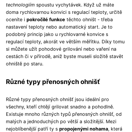
technologiím
spoustu vychytávek. Když už máte
doma rychlovarnou konvici s regulací teploty, určitě
oceníte i
pokročilé funkce
těchto ohništ - třeba
nastavení teploty nebo automatický start. Je to
podobný princip jako u rychlovarné konvice s
regulací teploty, akorát ve větším měřítku. Díky tomu
si můžete užít pohodové grilování nebo vaření na
cestách či v přírodě, aniž byste museli složitě stavět
ohniště po staru.
Různé typy přenosných ohnišť
Různé typy přenosných ohnišť jsou ideální pro
všechny, kteří chtějí grilovat snadno a pohodlně.
Existuje mnoho různých typů přenosných ohnišť, od
malých a jednoduchých po větší a složitější. Mezi
nejoblíbenější patří ty s
propojenými nohama
, která