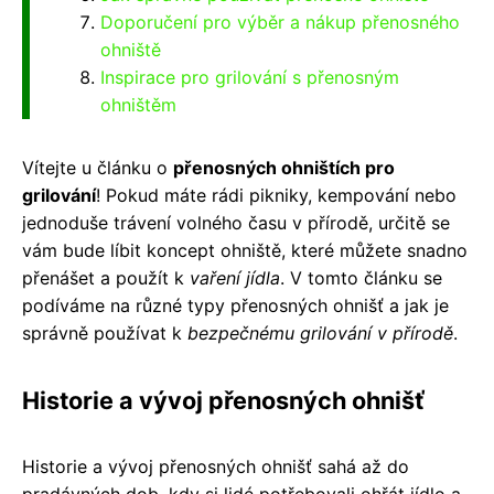
Doporučení pro výběr a nákup přenosného
ohniště
Inspirace pro grilování s přenosným
ohništěm
Vítejte u článku o
přenosných ohništích pro
grilování
! Pokud máte rádi pikniky, kempování nebo
jednoduše trávení volného času v přírodě, určitě se
vám bude líbit koncept ohniště, které můžete snadno
přenášet a použít k
vaření jídla
. V tomto článku se
podíváme na různé typy přenosných ohnišť a jak je
správně používat k
bezpečnému grilování v přírodě
.
Historie a vývoj přenosných ohnišť
Historie a vývoj přenosných ohnišť sahá až do
pradávných dob, kdy si lidé potřebovali ohřát jídlo a