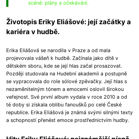
scéně: plány a očekávání.
Životopis Eriky Eliášové: její začátky a
kariéra v hudbě.
Erika Eliášová se narodila v Praze a od mala
projevovala vášeň k hudbě. Začínala jako dítě v
dětském sboru, kde se její hlas začal prosazovat.
Později studovala na Hudební akademii a postupně
se vypracovala do role sólové zpěvačky. Její hlas s
nezaměnitelným tónem a emocemi oslovil širokou
veřejnost. Své první album vydala v roce 2010 a od
té doby si získala oblibu fanoušků po celé České
republice. Erika Eliášová je známá svými silnými texty
a schopností přenést emoce prostřednictvím hudby.
Hity Eriky Eliášové: nejznámější písně