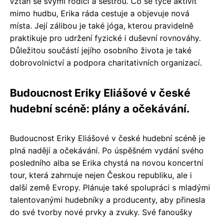
vztah se svými rodiči a sestrou. Co se týče aktivit
mimo hudbu, Erika ráda cestuje a objevuje nová
místa. Její zálibou je také jóga, kterou pravidelně
praktikuje pro udržení fyzické i duševní rovnováhy.
Důležitou součástí jejího osobního života je také
dobrovolnictví a podpora charitativních organizací.
Budoucnost Eriky Eliášové v české
hudební scéně: plány a očekávání.
Budoucnost Eriky Eliášové v české hudební scéně je
plná nadějí a očekávání. Po úspěšném vydání svého
posledního alba se Erika chystá na novou koncertní
tour, která zahrnuje nejen Českou republiku, ale i
další země Evropy. Plánuje také spolupráci s mladými
talentovanými hudebníky a producenty, aby přinesla
do své tvorby nové prvky a zvuky. Své fanoušky