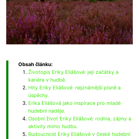
Obsah článku:
Životopis Eriky Eliášové: její začátky a
kariéra v hudbě.
Hity Eriky Eliášové: nejznámější písně a
úspěchy.
Erika Eliášová jako inspirace pro mladé
hudební naděje.
Osobní život Eriky Eliášové: rodina, zájmy a
aktivity mimo hudbu.
Budoucnost Eriky Eliášové v české hudební