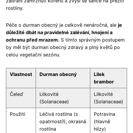
zabrání zamrznutí kořenů a zvýší se šance na přežití
rostliny.
Péče o durman obecný je celkově nenáročná, ale
je
důležité dbát na pravidelné zalévání, hnojení a
ochranu před mrazem.
S tímto správným postupem
by měl být durman obecný zdravý a plný květů po
celou vegetační sezónu.
Vlastnost
Durman obecný
Lilek
brambor
Čeleď
Lilkovité
Lilkovité
(Solanaceae)
(Solanaceae)
Použití
Léčivá rostlina (s
Potravina
opatrností!), okrasná
(hlavně
rostlina
hlízy)