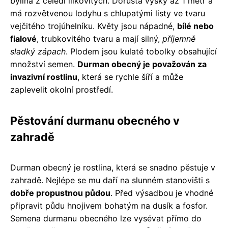
bylina z čeledi lilkovitých. Dorůstá výšky až 1 metr a
má rozvětvenou lodyhu s chlupatými listy ve tvaru
vejčitého trojúhelníku. Květy jsou nápadné,
bílé nebo
fialové
, trubkovitého tvaru a mají silný,
příjemně
sladký zápach
. Plodem jsou kulaté tobolky obsahující
množství semen.
Durman obecný je považován za
invazivní rostlinu
, která se rychle šíří a může
zaplevelit okolní prostředí.
Pěstování durmanu obecného v
zahradě
Durman obecný je rostlina, která se snadno pěstuje v
zahradě. Nejlépe se mu daří na slunném stanovišti s
dobře propustnou půdou
. Před výsadbou je vhodné
připravit půdu hnojivem bohatým na dusík a fosfor.
Semena durmanu obecného lze vysévat přímo do