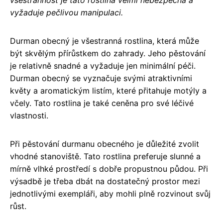
všestrannost je tato rostlina velmi nebezpečná a
vyžaduje pečlivou manipulaci.
Durman obecný je všestranná rostlina, která může
být skvělým přírůstkem do zahrady. Jeho pěstování
je relativně snadné a vyžaduje jen minimální péči.
Durman obecný se vyznačuje svými atraktivními
květy a aromatickým listím, které přitahuje motýly a
včely. Tato rostlina je také ceněna pro své léčivé
vlastnosti.
Při pěstování durmanu obecného je důležité zvolit
vhodné stanoviště. Tato rostlina preferuje slunné a
mírně vlhké prostředí s dobře propustnou půdou. Při
výsadbě je třeba dbát na dostatečný prostor mezi
jednotlivými exempláři, aby mohli plně rozvinout svůj
růst.