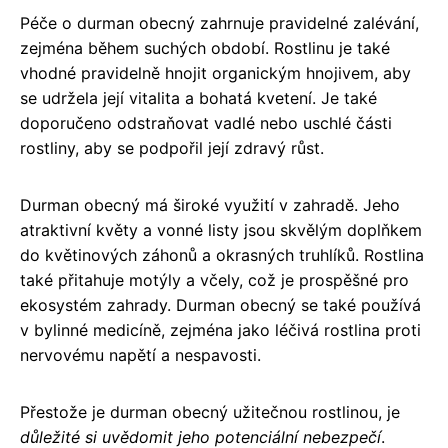
Péče o durman obecný zahrnuje pravidelné zalévání,
zejména během suchých období. Rostlinu je také
vhodné pravidelně hnojit organickým hnojivem, aby
se udržela její vitalita a bohatá kvetení. Je také
doporučeno odstraňovat vadlé nebo uschlé části
rostliny, aby se podpořil její zdravý růst.
Durman obecný má široké využití v zahradě. Jeho
atraktivní květy a vonné listy jsou skvělým doplňkem
do květinových záhonů a okrasných truhlíků. Rostlina
také přitahuje motýly a včely, což je prospěšné pro
ekosystém zahrady. Durman obecný se také používá
v bylinné medicíně, zejména jako léčivá rostlina proti
nervovému napětí a nespavosti.
Přestože je durman obecný užitečnou rostlinou, je
důležité si uvědomit jeho potenciální nebezpečí
.