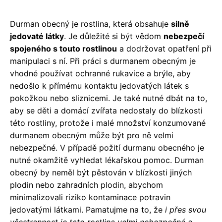
Durman obecný je rostlina, která obsahuje
silně
jedovaté látky
. Je důležité si být vědom
nebezpečí
spojeného s touto rostlinou
a dodržovat opatření při
manipulaci s ní. Při práci s durmanem obecným je
vhodné používat ochranné rukavice a brýle, aby
nedošlo k přímému kontaktu jedovatých látek s
pokožkou nebo sliznicemi. Je také nutné dbát na to,
aby se děti a domácí zvířata nedostaly do blízkosti
této rostliny, protože i malé množství konzumované
durmanem obecným může být pro ně velmi
nebezpečné. V případě požití durmanu obecného je
nutné okamžitě vyhledat lékařskou pomoc. Durman
obecný by neměl být pěstován v blízkosti jiných
plodin nebo zahradních plodin, abychom
minimalizovali riziko kontaminace potravin
jedovatými látkami. Pamatujme na to, že
i přes svou