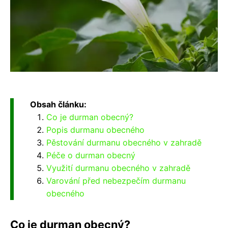
Obsah článku:
Co je durman obecný?
Popis durmanu obecného
Pěstování durmanu obecného v zahradě
Péče o durman obecný
Využití durmanu obecného v zahradě
Varování před nebezpečím durmanu
obecného
Co je durman obecný?