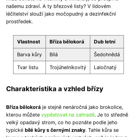
našemu zdraví. A ty březové listy? V lidovém
léčitelství slouží jako močopudný a dezinfekční
prostředek.
Vlastnost
Bříza bělokorá
Dub letní
Barva kůry
Bílá
Šedohnědá
Tvar listu
Trojúhelníkovitý
Laločnatý
Charakteristika a vzhled břízy
Bříza bělokorá
je stejně nenáročná jako brokolice,
kterou můžete
vypěstovat na zahradě
. Je to středně
velký opadavý strom, co ho poznáte podle jeho
typické
bílé kůry s černými znaky
. Tahle kůra se