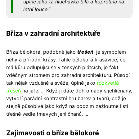
úplně jako ta hluchavka bílá a kopretina na
letní louce.
Bříza v zahradní architektuře
Bříza bělokorá, podobně jako
třešeň
, je symbolem
něhy a přírodní krásy. Tahle bělokorá krasavice, co
má kůru odlupující se v tenkých plátcích, je fakt
vděčným stromem pro zahradní architekturu. Působí
tak nějak vzdušně a svěže, úplně jako
rozkvetlá
třešeň
na jaře. ... Když ji dáte dohromady s jehličnany,
vytvoří parádní kontrastní hru barev a tvarů, což je
stejně působivé jako když na podzim zežloutne listí
třešně vedle tmavých jehličnanů. ...
Zajímavosti o bříze bělokoré