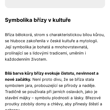
Symbolika břízy v kultuře
Bříza bělokorá, strom s charakteristickou bílou kůrou,
se hluboce zakořenila v české kultuře a mytologii.
Její symbolika je bohatá a mnohovrstevnatá,
prolínající se s lidovými tradicemi, uměním i
každodenním životem.
Bílá barva kůry břízy evokuje čistotu, nevinnost a
nové začátky.
Není proto divu, že se bříza stala
symbolem jara, probouzející se přírody a naděje.
Tradičně se používala při jarních oslavách, jako je
stavění májky – symbolu plodnosti a lásky. Březové
proutky zdobily domy a chlévy, aby přinesly štěstí a
ochranu.