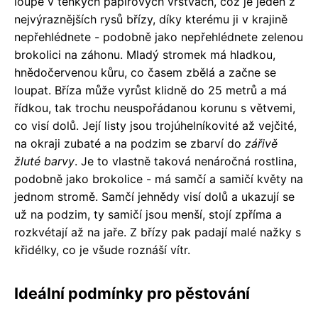
loupe v tenkých papírových vrstvách, což je jeden z
nejvýraznějších rysů břízy, díky kterému ji v krajině
nepřehlédnete - podobně jako nepřehlédnete zelenou
brokolici na záhonu. Mladý stromek má hladkou,
hnědočervenou kůru, co časem zbělá a začne se
loupat. Bříza může vyrůst klidně do 25 metrů a má
řídkou, tak trochu neuspořádanou korunu s větvemi,
co visí dolů. Její listy jsou trojúhelníkovité až vejčité,
na okraji zubaté a na podzim se zbarví do
zářivě
žluté barvy
. Je to vlastně taková nenáročná rostlina,
podobně jako brokolice - má samčí a samičí květy na
jednom stromě. Samčí jehnědy visí dolů a ukazují se
už na podzim, ty samičí jsou menší, stojí zpříma a
rozkvétají až na jaře. Z břízy pak padají malé nažky s
křidélky, co je všude roznáší vítr.
Ideální podmínky pro pěstování