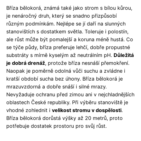
Bříza bělokorá, známá také jako strom s bílou kůrou,
je nenáročný druh, který se snadno přizpůsobí
různým podmínkám. Nejlépe se jí daří na slunných
stanovištích s dostatkem světla. Toleruje i polostín,
ale růst může být pomalejší a koruna méně hustá. Co
se týče půdy, bříza preferuje lehčí, dobře propustné
substráty s mírně kyselým až neutrálním pH.
Důležitá
je dobrá drenáž
, protože bříza nesnáší přemokření.
Naopak je poměrně odolná vůči suchu a zvládne i
kratší období sucha bez úhony. Bříza bělokorá je
mrazuvzdorná a dobře snáší i silné mrazy.
Nevyžaduje ochranu před zimou ani v nejchladnějších
oblastech České republiky. Při výběru stanoviště je
vhodné zohlednit i
velikost stromu v dospělosti
.
Bříza bělokorá dorůstá výšky až 20 metrů, proto
potřebuje dostatek prostoru pro svůj růst.