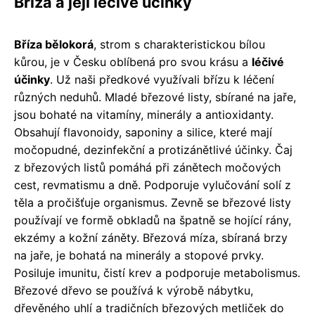
Bříza a její léčivé účinky
Bříza bělokorá
, strom s charakteristickou bílou
kůrou, je v Česku oblíbená pro svou krásu a
léčivé
účinky
. Už naši předkové využívali břízu k léčení
různých neduhů. Mladé březové listy, sbírané na jaře,
jsou bohaté na vitamíny, minerály a antioxidanty.
Obsahují flavonoidy, saponiny a silice, které mají
močopudné, dezinfekční a protizánětlivé účinky. Čaj
z březových listů pomáhá při zánětech močových
cest, revmatismu a dně. Podporuje vylučování solí z
těla a pročišťuje organismus. Zevně se březové listy
používají ve formě obkladů na špatně se hojící rány,
ekzémy a kožní záněty. Březová míza, sbíraná brzy
na jaře, je bohatá na minerály a stopové prvky.
Posiluje imunitu, čistí krev a podporuje metabolismus.
Březové dřevo se používá k výrobě nábytku,
dřevěného uhlí a tradičních březových metliček do