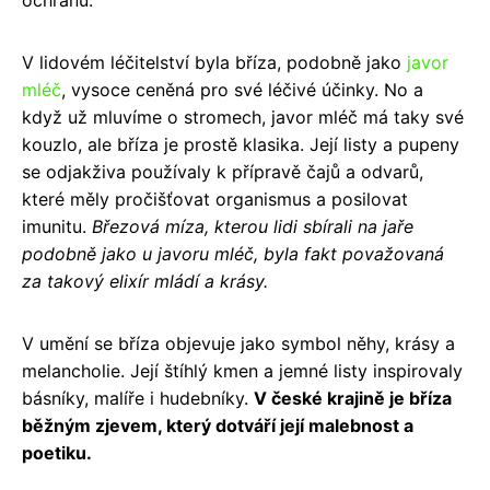
V lidovém léčitelství byla bříza, podobně jako
javor
mléč
, vysoce ceněná pro své léčivé účinky. No a
když už mluvíme o stromech, javor mléč má taky své
kouzlo, ale bříza je prostě klasika. Její listy a pupeny
se odjakživa používaly k přípravě čajů a odvarů,
které měly pročišťovat organismus a posilovat
imunitu.
Březová míza, kterou lidi sbírali na jaře
podobně jako u javoru mléč, byla fakt považovaná
za takový elixír mládí a krásy.
V umění se bříza objevuje jako symbol něhy, krásy a
melancholie. Její štíhlý kmen a jemné listy inspirovaly
básníky, malíře i hudebníky.
V české krajině je bříza
běžným zjevem, který dotváří její malebnost a
poetiku.