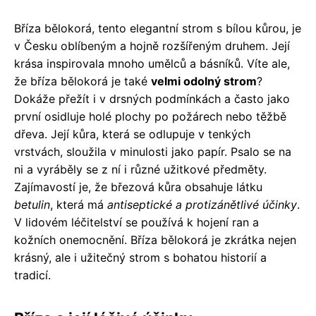
Bříza bělokorá, tento elegantní strom s bílou kůrou, je
v Česku oblíbeným a hojně rozšířeným druhem. Její
krása inspirovala mnoho umělců a básníků. Víte ale,
že bříza bělokorá je také
velmi odolný strom
?
Dokáže přežít i v drsných podmínkách a často jako
první osidluje holé plochy po požárech nebo těžbě
dřeva. Její kůra, která se odlupuje v tenkých
vrstvách, sloužila v minulosti jako papír. Psalo se na
ni a vyráběly se z ní i různé užitkové předměty.
Zajímavostí je, že březová kůra obsahuje látku
betulin
, která má
antiseptické a protizánětlivé účinky
.
V lidovém léčitelství se používá k hojení ran a
kožních onemocnění. Bříza bělokorá je zkrátka nejen
krásný, ale i užitečný strom s bohatou historií a
tradicí.