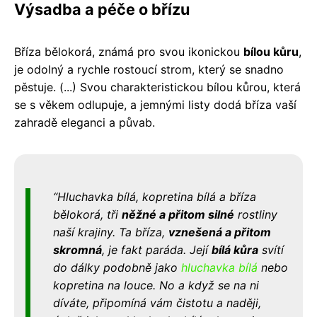
Výsadba a péče o břízu
Bříza bělokorá, známá pro svou ikonickou
bílou kůru
,
je odolný a rychle rostoucí strom, který se snadno
pěstuje. (...) Svou charakteristickou bílou kůrou, která
se s věkem odlupuje, a jemnými listy dodá bříza vaší
zahradě eleganci a půvab.
Hluchavka bílá, kopretina bílá a bříza
bělokorá, tři
něžné a přitom silné
rostliny
naší krajiny. Ta bříza,
vznešená a přitom
skromná
, je fakt paráda. Její
bílá kůra
svítí
do dálky podobně jako
hluchavka bílá
nebo
kopretina na louce. No a když se na ni
díváte, připomíná vám čistotu a naději,