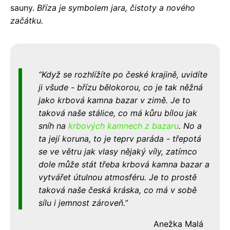
sauny.
Bříza je symbolem jara, čistoty a nového
začátku.
Když se rozhlížíte po české krajině, uvidíte
ji všude - břízu bělokorou, co je tak něžná
jako krbová kamna bazar v zimě. Je to
taková naše stálice, co má kůru bílou jak
sníh na
krbových kamnech z bazaru
. No a
ta její koruna, to je teprv paráda - třepotá
se ve větru jak vlasy nějaký víly, zatímco
dole může stát třeba krbová kamna bazar a
vytvářet útulnou atmosféru. Je to prostě
taková naše česká kráska, co má v sobě
sílu i jemnost zároveň.
Anežka Malá