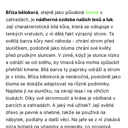
Bříza bělokorá
, stejně jako půvabná
bluma
v
zahradách, je
nádherná ozdoba našich lesů a luk
.
Její charakteristická bílá kůra, která se odlupuje v
tenkých vrstvách, z ní dělá fakt výrazný strom. Ta
světlá barva kůry není náhoda - chrání strom před
sluníčkem, podobně jako bluma chrání své květy
před prudkým sluncem. V zimě, když je slunce nízko
a odráží se od sněhu, by tmavá kůra mohla způsobit
přehřátí kmene. Bílá barva ty paprsky odráží a strom
je v klidu. Bříza bělokorá je nenáročná, podobně jako
bluma se dokáže adaptovat na různé podmínky.
Najdete ji na sluníčku, na okraji lesa i na
vlhčích
loukách
. Díky své skromnosti a kráse je oblíbená v
parcích a zahradách. A jaký má užitek? Její světlé
dřevo je pevné a ohebné, takže se používá na
nábytek, podlahy a další věci. Na jaře se z ní získává
míza bohatá na vitamíny a minerály, co prospívá