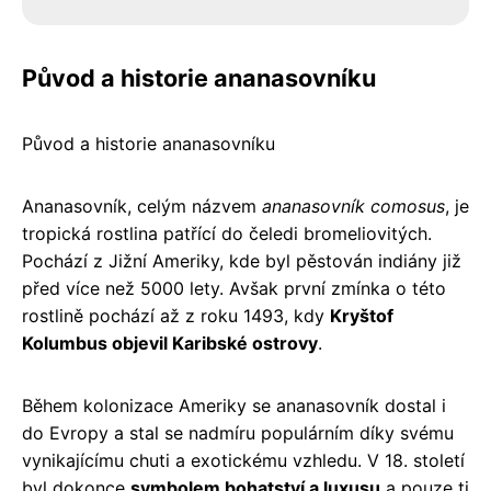
Původ a historie ananasovníku
Původ a historie ananasovníku
Ananasovník, celým názvem
ananasovník comosus
, je
tropická rostlina patřící do čeledi bromeliovitých.
Pochází z Jižní Ameriky, kde byl pěstován indiány již
před více než 5000 lety. Avšak první zmínka o této
rostlině pochází až z roku 1493, kdy
Kryštof
Kolumbus objevil Karibské ostrovy
.
Během kolonizace Ameriky se ananasovník dostal i
do Evropy a stal se nadmíru populárním díky svému
vynikajícímu chuti a exotickému vzhledu. V 18. století
byl dokonce
symbolem bohatství a luxusu
a pouze ti