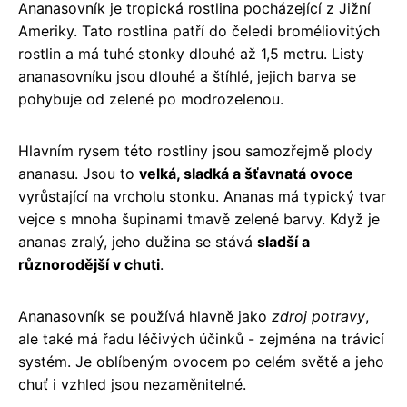
Ananasovník je tropická rostlina pocházející z Jižní
Ameriky. Tato rostlina patří do čeledi broméliovitých
rostlin a má tuhé stonky dlouhé až 1,5 metru. Listy
ananasovníku jsou dlouhé a štíhlé, jejich barva se
pohybuje od zelené po modrozelenou.
Hlavním rysem této rostliny jsou samozřejmě plody
ananasu. Jsou to
velká, sladká a šťavnatá ovoce
vyrůstající na vrcholu stonku. Ananas má typický tvar
vejce s mnoha šupinami tmavě zelené barvy. Když je
ananas zralý, jeho dužina se stává
sladší a
různorodější v chuti
.
Ananasovník se používá hlavně jako
zdroj potravy
,
ale také má řadu léčivých účinků - zejména na trávicí
systém. Je oblíbeným ovocem po celém světě a jeho
chuť i vzhled jsou nezaměnitelné.