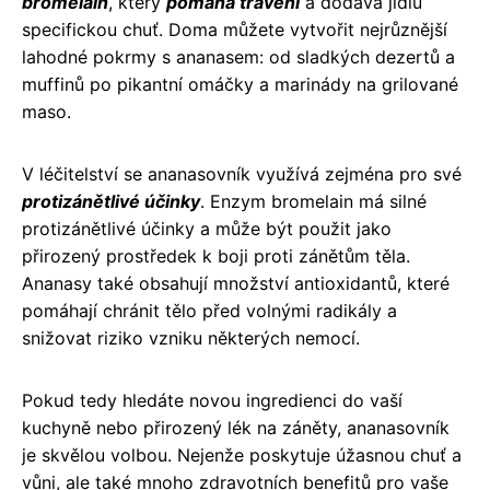
bromelain
, který
pomáhá trávení
a dodává jídlu
specifickou chuť. Doma můžete vytvořit nejrůznější
lahodné pokrmy s ananasem: od sladkých dezertů a
muffinů po pikantní omáčky a marinády na grilované
maso.
V léčitelství se ananasovník využívá zejména pro své
protizánětlivé účinky
. Enzym bromelain má silné
protizánětlivé účinky a může být použit jako
přirozený prostředek k boji proti zánětům těla.
Ananasy také obsahují množství antioxidantů, které
pomáhají chránit tělo před volnými radikály a
snižovat riziko vzniku některých nemocí.
Pokud tedy hledáte novou ingredienci do vaší
kuchyně nebo přirozený lék na záněty, ananasovník
je skvělou volbou. Nejenže poskytuje úžasnou chuť a
vůni, ale také mnoho zdravotních benefitů pro vaše