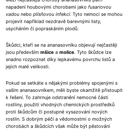
napadení houbovými chorobami jako
fusariovou
vadou
nebo
plísňovou infekcí
. Tyto nemoci se mohou
projevit například nezdravě barevnými listy,
usycháním či popraskáním plodů.
Škůdci, kteří se na ananasovníku objevují nejčastěji
jsou především
mšice
a
molice
. Tyto škůdce lze
snadno rozpoznat díky lepkavému povrchu listů a
jejich malé velikosti.
Pokud se setkáte s nějakými problémy spojenými s
vaším ananasovníkem, měli byste okamžitě přistoupit
k řešení. To zahrnuje odstranění nemocné části
rostliny, použití vhodných chemických prostředků
proti škůdcům či postupné vysazování nových
rostlin. S dobrým péčí a vědomostmi o možných
chorobách a škůdcích však může být pěstování