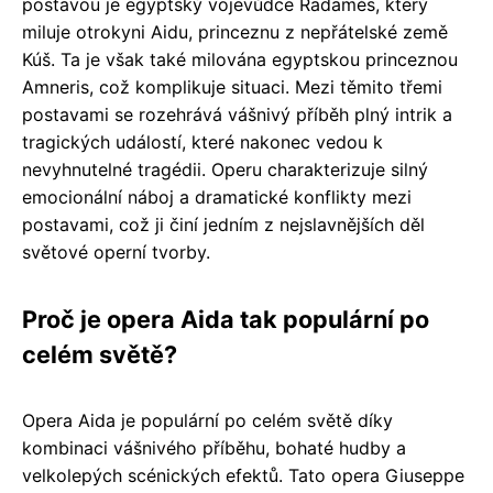
postavou je egyptský vojevůdce Radamés, který
miluje otrokyni Aidu, princeznu z nepřátelské země
Kúš. Ta je však také milována egyptskou princeznou
Amneris, což komplikuje situaci. Mezi těmito třemi
postavami se rozehrává vášnivý příběh plný intrik a
tragických událostí, které nakonec vedou k
nevyhnutelné tragédii. Operu charakterizuje silný
emocionální náboj a dramatické konflikty mezi
postavami, což ji činí jedním z nejslavnějších děl
světové operní tvorby.
Proč je opera Aida tak populární po
celém světě?
Opera Aida je populární po celém světě díky
kombinaci vášnivého příběhu, bohaté hudby a
velkolepých scénických efektů. Tato opera Giuseppe