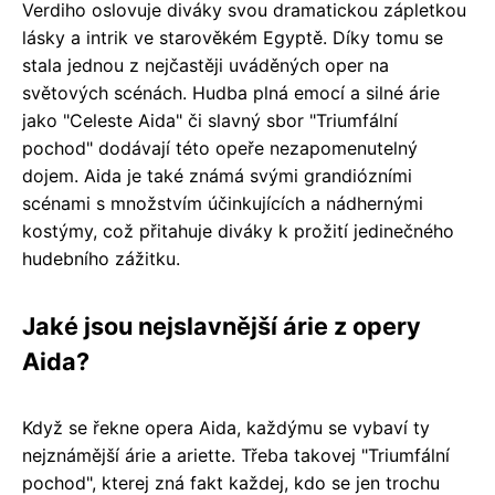
Verdiho oslovuje diváky svou dramatickou zápletkou
lásky a intrik ve starověkém Egyptě. Díky tomu se
stala jednou z nejčastěji uváděných oper na
světových scénách. Hudba plná emocí a silné árie
jako "Celeste Aida" či slavný sbor "Triumfální
pochod" dodávají této opeře nezapomenutelný
dojem. Aida je také známá svými grandiózními
scénami s množstvím účinkujících a nádhernými
kostýmy, což přitahuje diváky k prožití jedinečného
hudebního zážitku.
Jaké jsou nejslavnější árie z opery
Aida?
Když se řekne opera Aida, každýmu se vybaví ty
nejznámější árie a ariette. Třeba takovej "Triumfální
pochod", kterej zná fakt každej, kdo se jen trochu