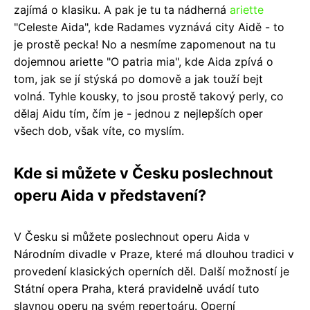
zajímá o klasiku. A pak je tu ta nádherná
ariette
"Celeste Aida", kde Radames vyznává city Aidě - to
je prostě pecka! No a nesmíme zapomenout na tu
dojemnou ariette "O patria mia", kde Aida zpívá o
tom, jak se jí stýská po domově a jak touží bejt
volná. Tyhle kousky, to jsou prostě takový perly, co
dělaj Aidu tím, čím je - jednou z nejlepších oper
všech dob, však víte, co myslím.
Kde si můžete v Česku poslechnout
operu Aida v představení?
V Česku si můžete poslechnout operu Aida v
Národním divadle v Praze, které má dlouhou tradici v
provedení klasických operních děl. Další možností je
Státní opera Praha, která pravidelně uvádí tuto
slavnou operu na svém repertoáru. Operní