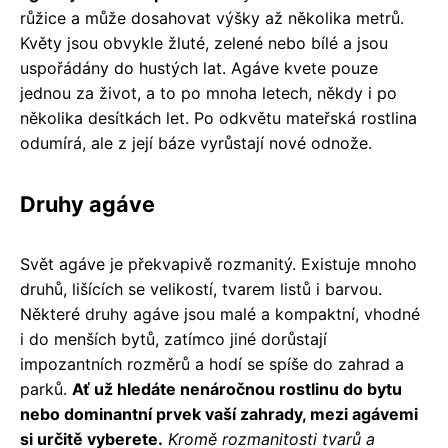
růžice a může dosahovat výšky až několika metrů.
Květy jsou obvykle žluté, zelené nebo bílé a jsou
uspořádány do hustých lat. Agáve kvete pouze
jednou za život, a to po mnoha letech, někdy i po
několika desítkách let. Po odkvětu mateřská rostlina
odumírá, ale z její báze vyrůstají nové odnože.
Druhy agáve
Svět agáve je překvapivě rozmanitý. Existuje mnoho
druhů, lišících se velikostí, tvarem listů i barvou.
Některé druhy agáve jsou malé a kompaktní, vhodné
i do menších bytů, zatímco jiné dorůstají
impozantních rozměrů a hodí se spíše do zahrad a
parků.
Ať už hledáte nenáročnou rostlinu do bytu
nebo dominantní prvek vaší zahrady, mezi agávemi
si určitě vyberete.
Kromě rozmanitosti tvarů a