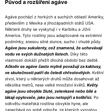
Původ a rozšíření agáve
Agáve pochází z horkých a suchých oblastí Ameriky,
především z Mexika a jihozápadních států USA.
Některé druhy se vyskytují i v Karibiku a Jižní
Americe. Tyto rostliny jsou adaptované na extrémní
podmínky, snesou silné slunce, sucho i chudé půdy.
Agáve jsou sukulenty, což znamená, že uchovávají
vodu ve svých dužnatých listech.
Díky této
vlastnosti dokáží přežít dlouhá období bez deště.
Ačkoliv se agáve často mylně považují za kaktusy,
ve skutečnosti patří do čeledi chřestovitých.
Květní
stvol, který u některých druhů může dosahovat až
několika metrů, nese velké množství květů.
Květy
agáve jsou obvykle žluté, zelenkavé nebo bílé a
lákají opylovače, jako jsou netopýři a kolibříci.
Po
odkvětu mateřská rostlina obvykle hyne, ale
zanechává po sobě odnože, ze kterých vyrostou