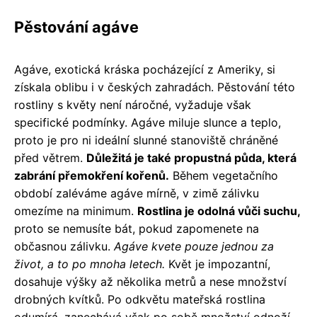
Pěstování agáve
Agáve, exotická kráska pocházející z Ameriky, si
získala oblibu i v českých zahradách. Pěstování této
rostliny s květy není náročné, vyžaduje však
specifické podmínky. Agáve miluje slunce a teplo,
proto je pro ni ideální slunné stanoviště chráněné
před větrem.
Důležitá je také propustná půda, která
zabrání přemokření kořenů.
Během vegetačního
období zaléváme agáve mírně, v zimě zálivku
omezíme na minimum.
Rostlina je odolná vůči suchu,
proto se nemusíte bát, pokud zapomenete na
občasnou zálivku.
Agáve kvete pouze jednou za
život, a to po mnoha letech.
Květ je impozantní,
dosahuje výšky až několika metrů a nese množství
drobných kvítků. Po odkvětu mateřská rostlina
odumírá, zanechává však po sobě množství odnoží,