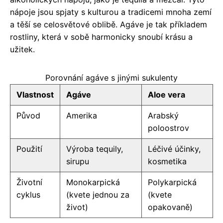
nápoje jsou spjaty s kulturou a tradicemi mnoha zemí
a těší se celosvětové oblibě. Agáve je tak příkladem
rostliny, která v sobě harmonicky snoubí krásu a
užitek.
Porovnání agáve s jinými sukulenty
Vlastnost
Agáve
Aloe vera
Původ
Amerika
Arabský
poloostrov
Použití
Výroba tequily,
Léčivé účinky,
sirupu
kosmetika
Životní
Monokarpická
Polykarpická
cyklus
(kvete jednou za
(kvete
život)
opakovaně)