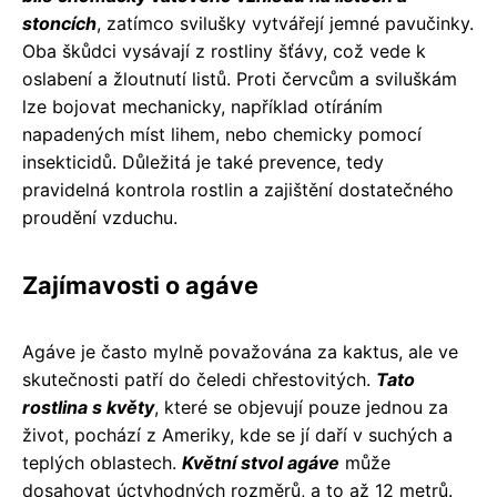
stoncích
, zatímco svilušky vytvářejí jemné pavučinky.
Oba škůdci vysávají z rostliny šťávy, což vede k
oslabení a žloutnutí listů. Proti červcům a sviluškám
lze bojovat mechanicky, například otíráním
napadených míst lihem, nebo chemicky pomocí
insekticidů. Důležitá je také prevence, tedy
pravidelná kontrola rostlin a zajištění dostatečného
proudění vzduchu.
Zajímavosti o agáve
Agáve je často mylně považována za kaktus, ale ve
skutečnosti patří do čeledi chřestovitých.
Tato
rostlina s květy
, které se objevují pouze jednou za
život, pochází z Ameriky, kde se jí daří v suchých a
teplých oblastech.
Květní stvol agáve
může
dosahovat úctyhodných rozměrů, a to až 12 metrů.