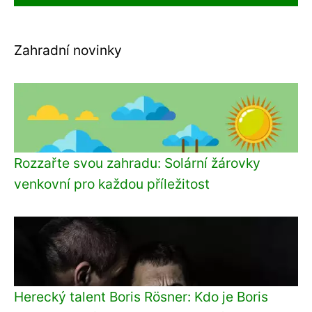
Zahradní novinky
Rozzařte svou zahradu: Solární žárovky
venkovní pro každou příležitost
Herecký talent Boris Rösner: Kdo je Boris