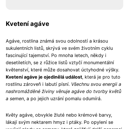
Kvetení agáve
Agáve, rostlina známá svou odolností a krásou
sukulentních listů, skrývá ve svém životním cyklu
fascinující tajemství. Po mnoha letech, někdy i
desetiletích, se z růžice listů vztyčí monumentální
květenství, které může dosahovat úctyhodné výšky.
Kvetení agáve je ojedinělá událost
, která je pro tuto
rostlinu zároveň i labutí písní.
Všechnu svou energii a
nashromážděné živiny věnuje agáve do tvorby květů
a semen
, a po jejich uzrání pomalu odumírá.
Květy agáve, obvykle žluté nebo krémové barvy,
lákají svým nektarem hmyz i ptáky. Po opylení se