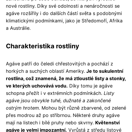
nové rostliny. Díky své odolnosti a nenáročnosti se
agáve rozšířily i do dalších částí světa s podobnými
klimatickými podmínkami, jako je Středomoří, Afrika
a Austrálie.
Charakteristika rostliny
Agáve patří do čeledi chřestovitých a pochází z
horkých a suchých oblastí Ameriky.
Je to sukulentní
rostlina, což znamená, že má ztloustlé listy a stonky,
ve kterých uchovává vodu.
Díky tomu je agáve
schopna přežít i v extrémních podmínkách.
Listy
agáve jsou obvykle tuhé, dužnaté a zakončené
ostrým hrotem.
Mohou být různě zbarvené, od zelené
přes modrou až po stříbrnou. Některé druhy agáve
mají na listech i bílé pruhy nebo skvrny.
Květenství
agáve je velmi impozantní.
Vyrůstá z středu listové