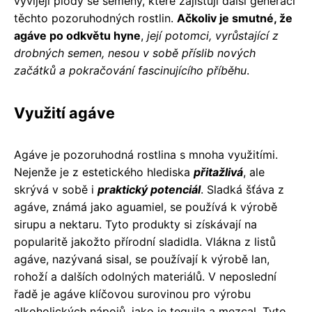
vyvíjejí plody se semeny, které zajišťují další generaci
těchto pozoruhodných rostlin.
Ačkoliv je smutné, že
agáve po odkvětu hyne
,
její potomci, vyrůstající z
drobných semen, nesou v sobě příslib nových
začátků a pokračování fascinujícího příběhu
.
Využití agáve
Agáve je pozoruhodná rostlina s mnoha využitími.
Nejenže je z estetického hlediska
přitažlivá
, ale
skrývá v sobě i
praktický potenciál
. Sladká šťáva z
agáve, známá jako aguamiel, se používá k výrobě
sirupu a nektaru. Tyto produkty si získávají na
popularitě jakožto přírodní sladidla. Vlákna z listů
agáve, nazývaná sisal, se používají k výrobě lan,
rohoží a dalších odolných materiálů. V neposlední
řadě je agáve klíčovou surovinou pro výrobu
alkoholických nápojů, jako je tequila a mezcal. Tyto