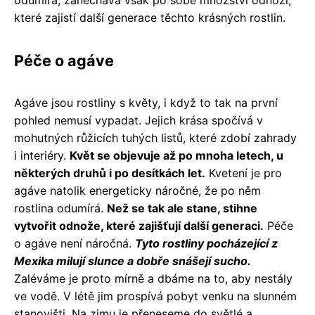
které zajistí další generace těchto krásných rostlin.
Péče o agáve
Agáve jsou rostliny s květy, i když to tak na první
pohled nemusí vypadat. Jejich krása spočívá v
mohutných růžicích tuhých listů, které zdobí zahrady
i interiéry.
Květ se objevuje až po mnoha letech, u
některých druhů i po desítkách let.
Kvetení je pro
agáve natolik energeticky náročné, že po něm
rostlina odumírá.
Než se tak ale stane, stihne
vytvořit odnože, které zajišťují další generaci.
Péče
o agáve není náročná.
Tyto rostliny pocházející z
Mexika milují slunce a dobře snášejí sucho.
Zaléváme je proto mírně a dbáme na to, aby nestály
ve vodě. V létě jim prospívá pobyt venku na slunném
stanovišti. Na zimu je přeneseme do světlé a