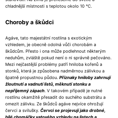
chladnější místnosti s teplotou okolo 10 °C.
Choroby a škůdci
Agáve, tato majestátní rostlina s exotickým
vzhledem, je obecně odolná vůči chorobám a
škůdcům. Přesto i ona může podlehnout některým
neduhům, zvláště pokud není o ni správně pečováno.
Mezi nejčastější problémy patří hniloba kořenů a
stonků, která je způsobena nadměrnou zálivkou a
špatně propustnou půdou.
Příznaky hniloby zahrnují
žloutnutí a vadnutí listů, měknutí stonku a
nepříjemný zápach
. V takovém případě je nutné
rostlinu okamžitě přesadit do suchého substrátu a
omezit zálivku. Ze škůdců agáve nejvíce ohrožují
červci a svilušky.
Červci se projevují jako drobné,
bílé chomáčky vatov
é
ho vzhledu na listech a